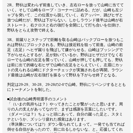
2R、野杁は変わらず前進していき、左右ローを放って山崎に当てて
いく。そして山崎をロープ・コーナーに詰める。だが、山崎も左ジ
ャブを突いて、この位置から脱していく。右アッパー、跳びヒザと
放つ山崎だが、野杁は下がらない。しかしラウンド後半は山崎が右
ストレート、右クロスと右の強打を全開にして打ち合いを仕掛け、
野杁をとらえ攻勢で終える。
3R、前蹴りとステップで距離を取る山崎はバックブローを放つもこ
れは野杁にブロックされる。野杁は接近戦を狙って前進。山崎の前
足（左足）へヒザ蹴りを飛ばして嫌がらせる。山崎はプッシングで
下がらせんとするが、足が効いているか。野杁はヒザだけでなく右
ローでも山崎の左足を襲っていく。山崎が押しても押しても、野杁
は前に出て的確な右ヒザで山崎の左足をとらえていく。左眉にカッ
トの見られる山崎にドクターチェックが実施されるが再開。ラウン
ド最後は山崎が左右強打を振るって野杁を下がらせ終了となる。
判定は29-29、30-28、29-28の2-0で山崎。野杁にリベンジするととも
にトーナメントを制した。
■試合後の山崎秀明選手のコメント
「（いまの気持ちは？）やってきたことが繋がったと思います。周
りの人の支えがあってなので、まずは感謝を言葉にしたいです。
（ダメージは？）ちょっと頭にあって。自分の蹴った足と。スタミ
ナというか、ズッシリ疲れた感覚はあります。
（準決勝については?）ダウン取られてしまって。一発でも当てれば
倒せる自信があったので、前に出るしかないな、と。応援してくれ