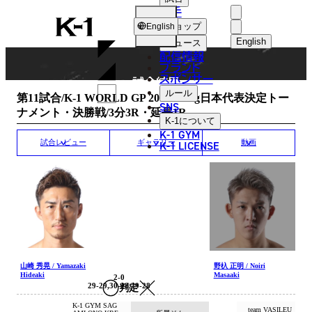
選手
MATCH RESULT
K-
ショップ
English
1
English
ニュース
配信情報
日本語
ブランド
スポンサー
試合結果
English
ルール
第11試合/K-1 WORLD GP 2016 -65kg日本代表決定トー
SNS
ナメント・決勝戦/3分3R・延長1R
한국어
K-1
について
K-1 GYM
中文（简体
K-1 LICENSE
試合レビュー
ギャラリー
動画
中文（繁體
ไทย
العربية
山崎 秀晃 / Yamazaki
野杁 正明 / Noiri
Hideaki
Masaaki
2-0
29-29,30-28,29-28
判定
K-1 GYM SAG
team VASILEU