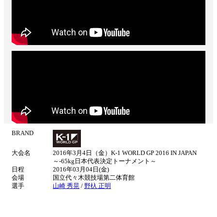
BRAND
試
合
大会名
2016年3月4日（金）K-1 WORLD GP 2016 IN JAPAN
情
～-65kg日本代表決定トーナメント～
報
日程
2016年03月04日(金)
会場
国立代々木競技場第二体育館
選手
山崎 秀晃
/
野杁 正明