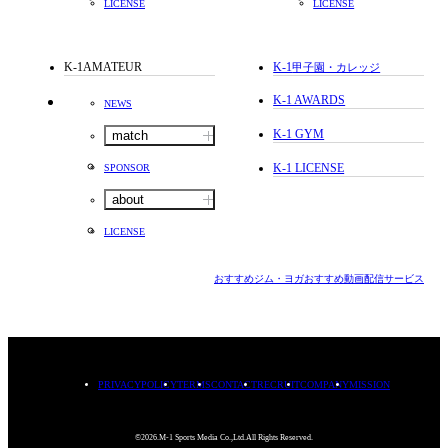
LICENSE
LICENSE
K-1AMATEUR
K-1
甲子園・カレッジ
K-1 AWARDS
NEWS
K-1 GYM
match
K-1 LICENSE
SPONSOR
about
LICENSE
おすすめジム・ヨガ
おすすめ動画配信サービス
PRIVACYPOLICY
TERMS
CONTACT
RECRUIT
COMPANY
MISSION
©2026.M-1 Sports Media Co.,Ltd.All Rights Reserved.