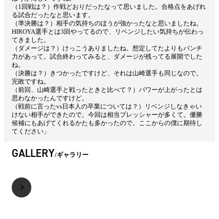
（1回戦は？）作戦どおりだったなって思いました。合格点をあげれ
る試合だったなと思います。
（準決勝は？）相手の気持ちのほうが強かったなと思いましたね。
HIROYA選手とは3回やってるので、リベンジしたい気持ちが伝わっ
てきました。
（ダメージは？）けっこうありましたね。想定してたよりもパンチ
力があって。試合終わってみると、ダメージが残ってる展開でした
ね。
（決勝は？）きつかったですけど、それは山崎選手も同じなので。
完敗ですね。
（前回、山崎選手と戦ったときと比べて？）パワーが上がったとは
思わなかったんですけど。
（戦前に言ったvs日本人の卒業については？）リベンジしなきゃい
けない相手ができたので。今回は相当プレッシャーが多くて。優勝
候補にもあげてくれるかたも多かったので。ここからの僕に期待し
てください」
GALLERY
ギャラリー