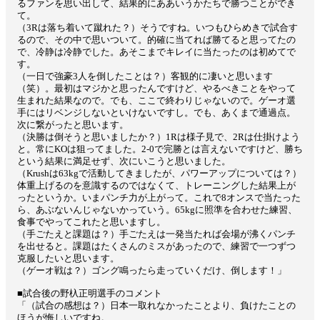
るファンを思い出して、結果的にああいうかたちで勝つことができ
て。
（3Rは落ち着いて蹴れた？）そうですね。いつもひらめきで試合す
るので、その中で思いついて。的確に当てれば勝てると思ってたの
で、冷静は冷静でした。あそこまでキレイに当たったのは初めてで
す。
（一日で強豪3人を倒したことは？）客観的に凄いと思います
（笑）。最初はマジかと思ったんですけど、やるべきことをやって
生まれた結果なので。でも、ここで終わりじゃないので。ゲーオ選
手にはリベンジしないといけないですし。でも、あくまで通過点。
次に繋がったと思います。
（決勝は倒そうと思いましたか？）1Rは様子見で、2Rは仕掛けよう
と。常にKOは狙ってました。2-0で完勝とは言えないですけど、勝ち
という結果に満足せず、次にいこうと思いました。
（Krushは63kgで活動してきましたが、パワーアップについては？）
体重上げるのを意識するのではなくて、トレーニングした結果上が
ったというか。いまパンチ力が上がって。これで8オンスで当たった
ら、あぶないんじゃないかっていう。65kgに照準を合わせた練習、
食事でやってこれたと思いますし。
（手ごたえと課題は？）手ごたえは一発当たれば会場が沸くパンチ
を出せると。課題はたくさんのミスがあったので、練習で一つずつ
克服したいと思います。
（ゲーオ戦は？）ゴング鳴ったら走っていくだけ、倒します！」
■試合後の野杁正明選手のコメント
「（試合の感想は？）日本一取れなかったことより、負けたことの
ほうが悔しいですね。