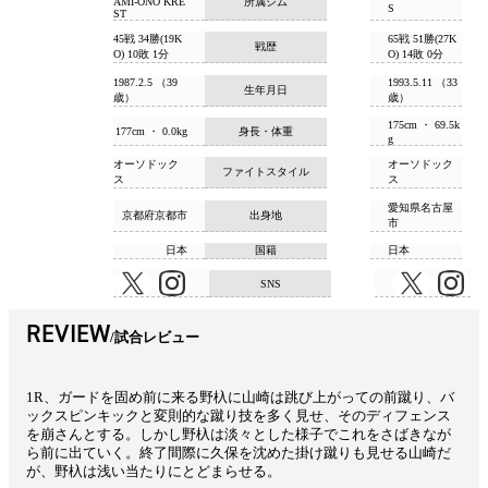
所属ジム
AMI-ONO KRE
S
ST
45戦 34勝(19K
65戦 51勝(27K
戦歴
O) 10敗 1分
O) 14敗 0分
1987.2.5 （39
1993.5.11 （33
生年月日
歳）
歳）
175cm ・ 69.5k
177cm ・ 0.0kg
身長・体重
g
オーソドック
オーソドック
ファイトスタイル
ス
ス
愛知県名古屋
京都府京都市
出身地
市
日本
国籍
日本
SNS
REVIEW
試合レビュー
1R、ガードを固め前に来る野杁に山崎は跳び上がっての前蹴り、バ
ックスピンキックと変則的な蹴り技を多く見せ、そのディフェンス
を崩さんとする。しかし野杁は淡々とした様子でこれをさばきなが
ら前に出ていく。終了間際に久保を沈めた掛け蹴りも見せる山崎だ
が、野杁は浅い当たりにとどまらせる。