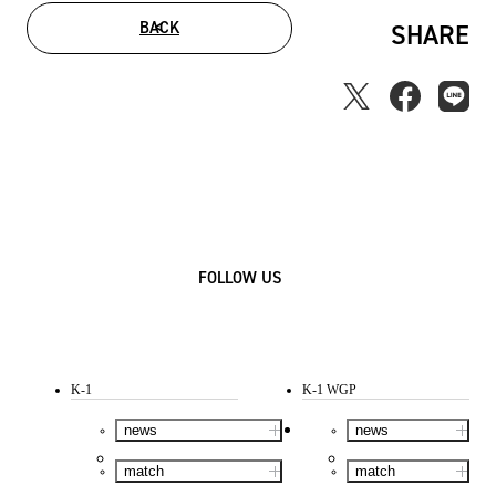
BACK
SHARE
FOLLOW US
K-1
K-1 WGP
news
news
match
match