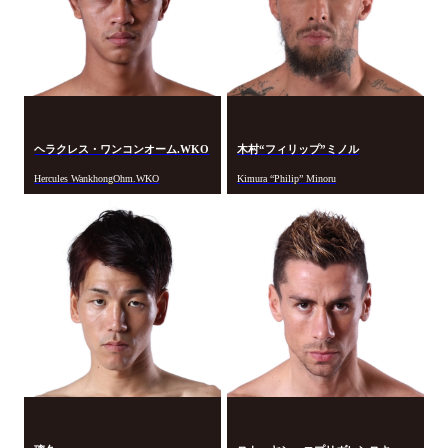
ヘラクレス・ワンコンオーム.WKO
木村“フィリップ”ミノル
Hercules WankhongOhm.WKO
Kimura “Philip” Minoru