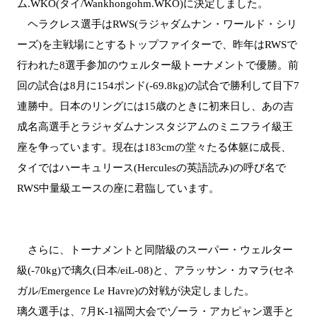
ム.WKO(タイ/Wankhongohm.WKO)に決定しました。
ヘラクレス選手はRWS(ラジャダムナン・ワールド・シリ
ーズ)を主戦場にとするトップファイターで、昨年はRWSで
行われた8選手参加のウェルター級トーナメントで優勝。前
回の試合は8月に154ポンド(-69.8kg)の試合で勝利して目下7
連勝中。日本のリングには15歳のときに初来日し、あの吉
成名高選手とラジャダムナンスタジアムのミニフライ級王
座を争っています。現在は183cmの堂々たる体躯に成長、
タイではハーキュリース(Herculesの英語読み)の呼び名で
RWS中量級エースの座に君臨しています。
さらに、トーナメントと同階級のスーパー・ウェルター
級(-70kg)で璃久(日本/eiL-08)と、アラッサン・カマラ(セネ
ガル/Emergence Le Havre)の対戦が決定しました。
璃久選手は、7月K-1福岡大会でゾーラ・アカピャン選手と