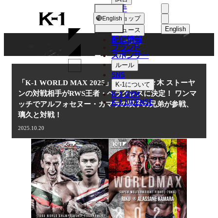
選手
NEWS
K-
ショップ
English
1
English
ニュース
配信情報
日本語
ブランド
スポンサー
ニュース
English
ルール
SNS
한국어
「K-1 WORLD MAX 2025」11.15(土)代々木 ストーヤ
K-1
について
K-1 GYM
ンの対戦相手がRWS王者・ヘラクレスに決定！ ワンマ
中文（简体
K-1 LICENSE
ッチでアルフォセヌー・カマラの双子の兄弟が参戦、
璃久と対戦！
中文（繁體
2025.10.20
ไทย
العربية