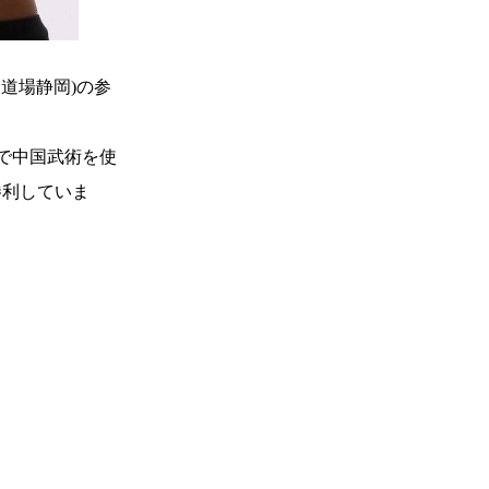
力道場静岡)の参
合で中国武術を使
勝利していま
一覧
X(JP)
X(Krush)
X(アマチュア大会)
ア
Instagram(JP)
カレッジ
TikTok(JP)
DS
LINE(JP)
（グッ
Youtube(JP)
）
Facebook(JP)
チケッ
X(En)
）
Instagram(EN)
ポスタ
Youtube(EN)