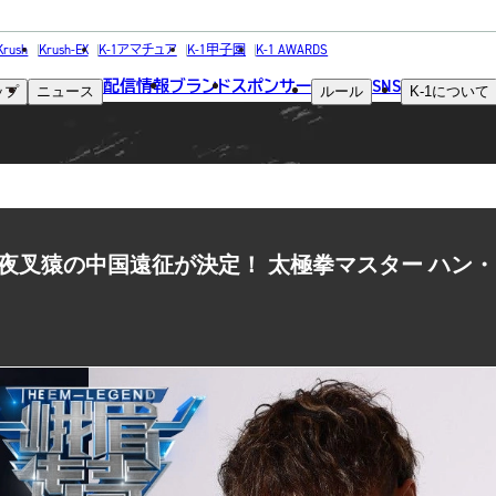
NEWS
Krush
Krush-EX
K-1アマチュア
K-1甲子園
K-1 AWARDS
配信情報
ブランド
スポンサー
SNS
ップ
ニュース
ルール
K-1
について
ニュース
・四川省 夜叉猿の中国遠征が決定！ 太極拳マスター ハン