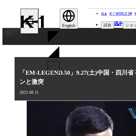
ALL
K-1 WORLD GP
K-
選手
試合
ショ
1
English
「EM-LEGEND.50」9.27(土)中国
ンと激突
2025.08.11