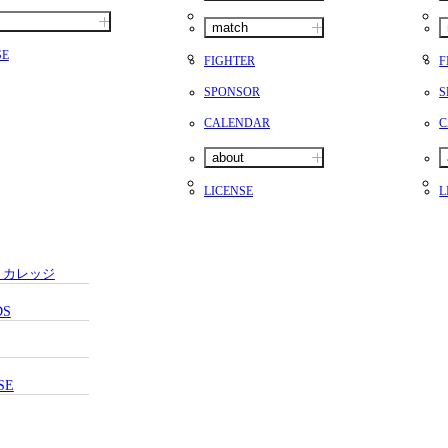
match
SE
FIGHTER
F
SPONSOR
S
CALENDAR
C
about
LICENSE
L
・カレッジ
DS
SE