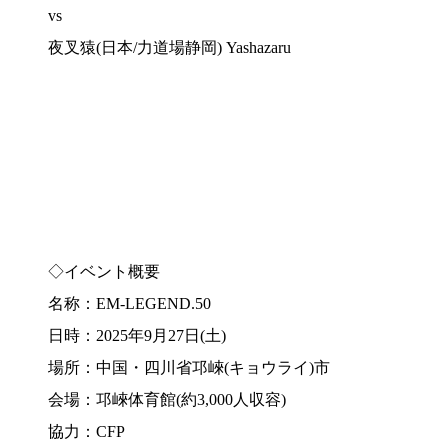
vs
夜叉猿(日本/力道場静岡) Yashazaru
◇イベント概要
名称：EM-LEGEND.50
日時：2025年9月27日(土)
場所：中国・四川省邛崍(キョウライ)市
会場：邛崍体育館(約3,000人収容)
協力：CFP