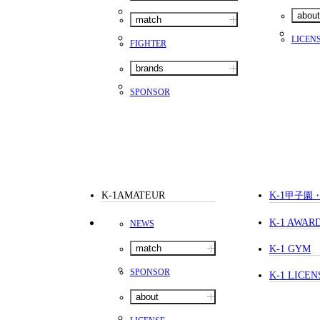
about
match
LICEN
FIGHTER
brands
SPONSOR
K-1AMATEUR
K-1
甲子園
K-1 AWAR
NEWS
match
K-1 GYM
SPONSOR
K-1 LICEN
about