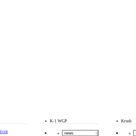
K-1 WGP
Krush
NDAR
news