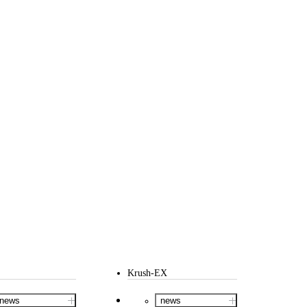
Krush-EX
news
news