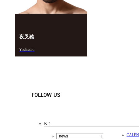
夜叉猿
Yashazaru
FOLLOW US
K-1
CALE
news