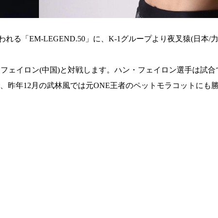
れる「EM-LEGEND.50」に、K-1グループより夜叉猿(日本/
ン・フェイロン(中国)と対戦します。ハン・フェイロン選手は試
、昨年12月の武林風では元ONE王者のペットモラコットにも
総合トップ
K-1 WGP
Krush
Krush-EX
K-1
アマチュ
K-1
甲子園・
K-1 AWAR
K-
1.SHOP
ズ
K-
（
1.SHOP
ト
ギャラリー（