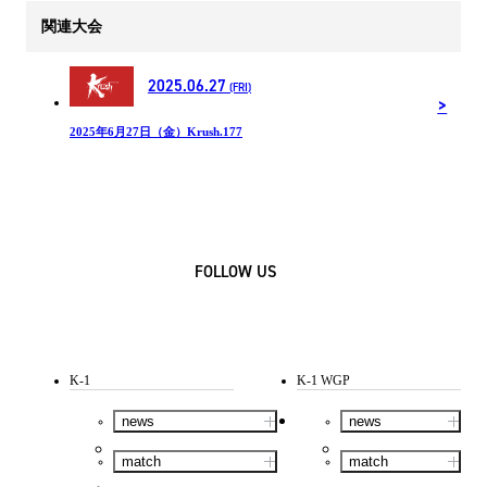
関連大会
2025.06.27
(FRI)
2025年6月27日（金）Krush.177
FOLLOW US
K-1
K-1 WGP
news
news
match
match