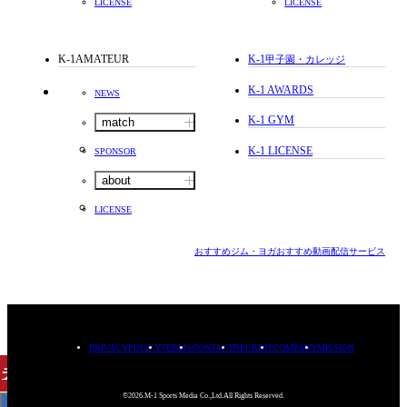
LICENSE
LICENSE
K-1AMATEUR
K-1
甲子園・カレッジ
K-1 AWARDS
NEWS
K-1 GYM
match
K-1 LICENSE
SPONSOR
about
LICENSE
おすすめジム・ヨガ
おすすめ動画配信サービス
PRIVACYPOLICY
TERMS
CONTACT
RECRUIT
COMPANY
MISSION
チケット
購入
©2026.M-1 Sports Media Co.,Ltd.All Rights Reserved.