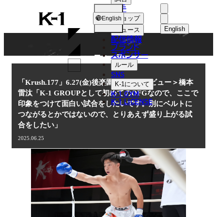
選手
NEWS
K-
ショップ
English
1
English
ニュース
配信情報
日本語
ブランド
スポンサー
ニュース
English
ルール
SNS
한국어
「Krush.177」6.27(金)後楽園 ＜インタビュー＞橋本
K-1
について
K-1 GYM
雷汰「K-1 GROUPとして初めてのOFGなので、ここで
中文（简体
K-1 LICENSE
印象をつけて面白い試合をしたいです。別にベルトに
つながるとかではないので、とりあえず盛り上がる試
中文（繁體
合をしたい」
ไทย
2025.06.25
العربية