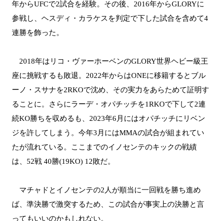
年からUFCで2試合を経験。その後、2016年からGLORYに
参戦し、ヘスディ・カラケスを判定で下した試合を含めて4
連勝を飾った。
2018年はリコ・ヴァーホーベンのGLORY世界ヘビー級王
座に挑戦するも敗退。2022年からはONEに移籍するとブル
ーノ・スサナを2RKOで沈め、その実力をあらためて証明す
ることに。さらにラーデ・オパチッチを1RKOで下して2連
続KO勝ちを収めるも、2023年6月にはオパチッチにリベン
ジを許してしまう。今年3月にはMMAの試合が組まれてい
たが流れている。ここまでのイノセンテのキックの戦績
は、52戦 40勝(19KO) 12敗だ。
マチャドとイノセンテの2人が順当に一回戦を勝ち進め
ば、準決勝で激突するため、この試合が事実上の決勝と言
ってもいいのかもしれない。