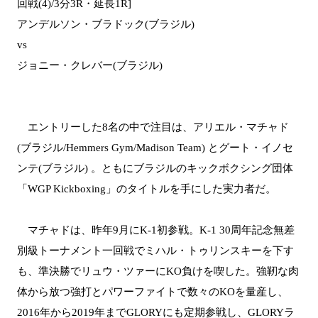
回戦(4)/3分3R・延長1R]
アンデルソン・ブラドック(ブラジル)
vs
ジョニー・クレバー(ブラジル)
エントリーした8名の中で注目は、アリエル・マチャド
(ブラジル/Hemmers Gym/Madison Team) とグート・イノセ
ンテ(ブラジル) 。ともにブラジルのキックボクシング団体
「WGP Kickboxing」のタイトルを手にした実力者だ。
マチャドは、昨年9月にK-1初参戦。K-1 30周年記念無差
別級トーナメント一回戦でミハル・トゥリンスキーを下す
も、準決勝でリュウ・ツァーにKO負けを喫した。強靭な肉
体から放つ強打とパワーファイトで数々のKOを量産し、
2016年から2019年までGLORYにも定期参戦し、GLORYラ