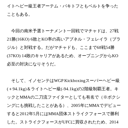
イトヘビー級王者アーテム・バキトフともベルトを争った
こともある。
今回の南米予選トーナメント一回戦でマチャドは、27戦
21勝(16KO) 6敗とKO率の高いアブネル・フェレイラ（ブラ
ジル）と対戦する。だがマチャドも、ここまで68戦54勝
(37KO) 14敗のキャリアがあるため、オープニングからKO
必至の対決になりそうだ。
そして、イノセンテはWGP Kickboxingスーパーヘビー級
(＋94.1kg)＆ライトヘビー級(-94.1kg)の2階級制覇王者。キ
ックとMMAの二刀流ファイターとしても有名で（※ボクシ
ングにも挑戦したことがある）、2005年にMMAでデビュー
すると2012年5月にはMMA団体ストライクフォースで勝利
した。ストライクフォースがUFCに買収されたため、2014