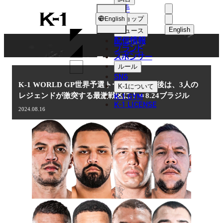
選手
NEWS
K-
ショップ
English
1
English
ニュース
配信情報
日本語
ブランド
スポンサー
ニュース
English
ルール
SNS
한국어
K-1 WORLD GP世界予選トーナメント最後は、3人の
K-1
について
K-1 GYM
レジェンドが激突する最激戦区に！＝8.24ブラジル
中文（简体
K-1 LICENSE
2024.08.16
中文（繁體
ไทย
العربية