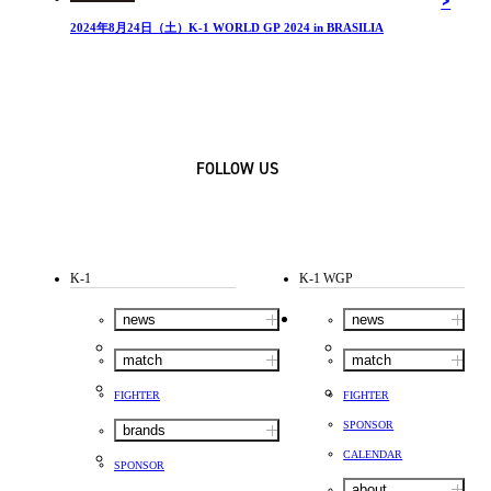
2024年8⽉24⽇（土）K-1 WORLD GP 2024 in BRASILIA
FOLLOW US
K-1
K-1 WGP
news
news
match
match
FIGHTER
FIGHTER
SPONSOR
brands
CALENDAR
SPONSOR
about