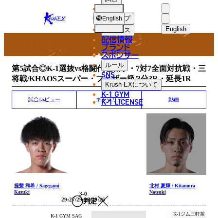
選手
MATCH RESULT
KRUSH-
ショップ
English
EX
English
ニュース
配信情報
日本語
ブランド
スポンサー
試合結果
English
ルール
第5試合◎K-1選抜vs格闘代理戦争・7対7全面対抗戦・三
SNS
将戦/KHAOSスーパー・フェザー級/3分3R・延長1R
한국어
Krush-EX
について
K-1 GYM
中文（简体
K-1 LICENSE
試合レビュー
ギャラリー
動画
中文（繁體
ไทย
العربية
提髪 和希 / Sagegami
北村 夏輝 / Kitamura
Kazuki
Natsuki
3-0
29:27/29:26/29:26
判定
K-1ジム三軒茶
K-1 GYM SAG