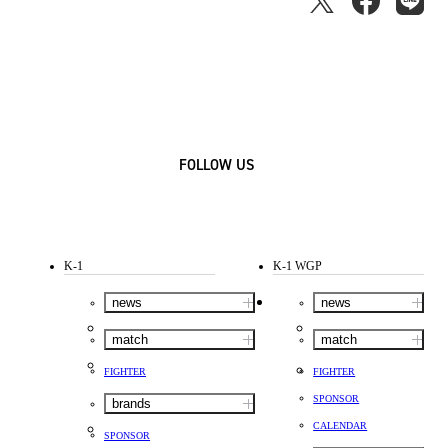
FOLLOW US
K-1
K-1 WGP
news
news
match
match
FIGHTER
FIGHTER
SPONSOR
brands
CALENDAR
SPONSOR