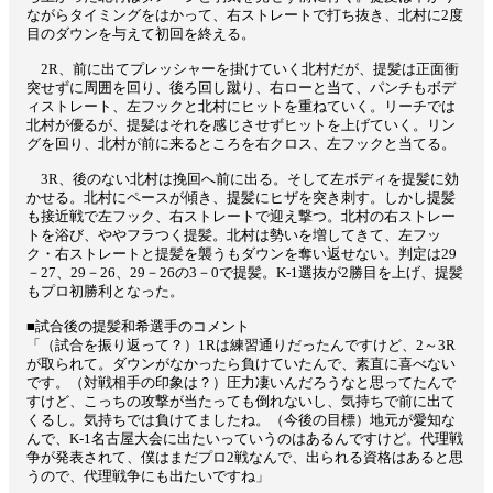
ながらタイミングをはかって、右ストレートで打ち抜き、北村に2度
目のダウンを与えて初回を終える。
2R、前に出てプレッシャーを掛けていく北村だが、提髪は正面衝
突せずに周囲を回り、後ろ回し蹴り、右ローと当て、パンチもボデ
ィストレート、左フックと北村にヒットを重ねていく。リーチでは
北村が優るが、提髪はそれを感じさせずヒットを上げていく。リン
グを回り、北村が前に来るところを右クロス、左フックと当てる。
3R、後のない北村は挽回へ前に出る。そして左ボディを提髪に効
かせる。北村にペースが傾き、提髪にヒザを突き刺す。しかし提髪
も接近戦で左フック、右ストレートで迎え撃つ。北村の右ストレー
トを浴び、ややフラつく提髪。北村は勢いを増してきて、左フッ
ク・右ストレートと提髪を襲うもダウンを奪い返せない。判定は29
－27、29－26、29－26の3－0で提髪。K-1選抜が2勝目を上げ、提髪
もプロ初勝利となった。
■試合後の提髪和希選手のコメント
「（試合を振り返って？）1Rは練習通りだったんですけど、2～3R
が取られて。ダウンがなかったら負けていたんで、素直に喜べない
です。（対戦相手の印象は？）圧力凄いんだろうなと思ってたんで
すけど、こっちの攻撃が当たっても倒れないし、気持ちで前に出て
くるし。気持ちでは負けてましたね。（今後の目標）地元が愛知な
んで、K-1名古屋大会に出たいっていうのはあるんですけど。代理戦
争が発表されて、僕はまだプロ2戦なんで、出られる資格はあると思
うので、代理戦争にも出たいですね」