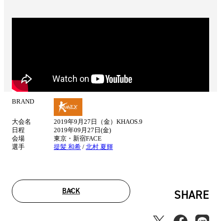
BRAND
試
合
大会名
2019年9月27日（金）KHAOS.9
情
日程
2019年09月27日(金)
報
会場
東京・新宿FACE
選手
提髪 和希
/
北村 夏輝
BACK
SHARE