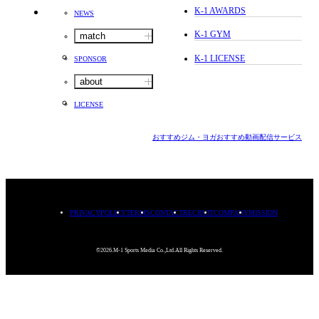
K-1 AWARDS
NEWS
K-1 GYM
match
K-1 LICENSE
SPONSOR
about
LICENSE
おすすめジム・ヨガ
おすすめ動画配信サービス
PRIVACYPOLICY
TERMS
CONTACT
RECRUIT
COMPANY
MISSION
©2026.M-1 Sports Media Co.,Ltd.All Rights Reserved.