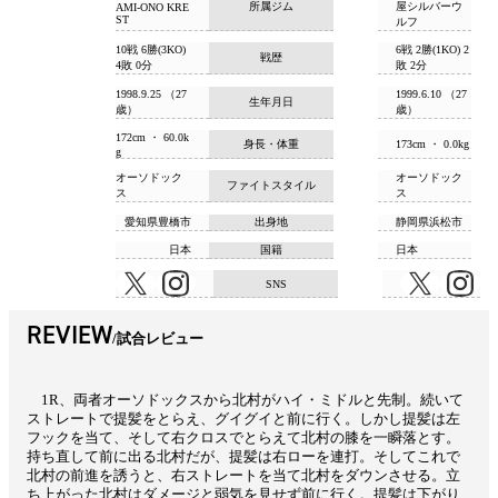
所属ジム
屋シルバーウ
AMI-ONO KRE
ST
ルフ
10戦 6勝(3KO)
6戦 2勝(1KO) 2
戦歴
4敗 0分
敗 2分
1998.9.25 （27
1999.6.10 （27
生年月日
歳）
歳）
172cm ・ 60.0k
身長・体重
173cm ・ 0.0kg
g
オーソドック
オーソドック
ファイトスタイル
ス
ス
愛知県豊橋市
出身地
静岡県浜松市
日本
国籍
日本
SNS
REVIEW
試合レビュー
1R、両者オーソドックスから北村がハイ・ミドルと先制。続いて
ストレートで提髪をとらえ、グイグイと前に行く。しかし提髪は左
フックを当て、そして右クロスでとらえて北村の膝を一瞬落とす。
持ち直して前に出る北村だが、提髪は右ローを連打。そしてこれで
北村の前進を誘うと、右ストレートを当て北村をダウンさせる。立
ち上がった北村はダメージと弱気を見せず前に行く。提髪は下がり