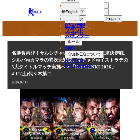
選手
NEWS
KRUSH-
ショップ
English
EX
English
ニュース
配信情報
日本語
ブランド
スポンサー
ニュース
English
ルール
SNS
한국어
名勝負再び！サルシチャvsフェルドンクの王座決定戦、
Krush-EX
について
K-1 GYM
シルバvsカマラの異次元対決、マチャドvsイストラテの
中文（简体
K-1 LICENSE
3大タイトルマッチ実施へ＝「K-1 GENKI 2026」
4.11(土)代々木第二
中文（繁體
2026.02.17
ไทย
العربية