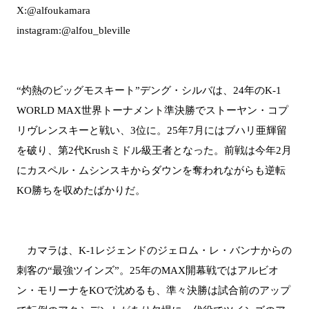
X:@alfoukamara
instagram:@alfou_bleville
“灼熱のビッグモスキート”デング・シルバは、24年のK-1
WORLD MAX世界トーナメント準決勝でストーヤン・コプ
リヴレンスキーと戦い、3位に。25年7月にはブハリ亜輝留
を破り、第2代Krushミドル級王者となった。前戦は今年2月
にカスペル・ムシンスキからダウンを奪われながらも逆転
KO勝ちを収めたばかりだ。
カマラは、K-1レジェンドのジェロム・レ・バンナからの
刺客の“最強ツインズ”。25年のMAX開幕戦ではアルビオ
ン・モリーナをKOで沈めるも、準々決勝は試合前のアップ