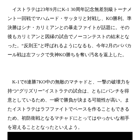
イストラテは23年9月にK-1 30周年記念無差別級トーナメ
ント一回戦でマハムード・サッタリと対戦し、KO勝利。準
決勝はシナ・カリミアンとの暴走ファイトが話題に。その
後もカリミアンと因縁の試合でノーコンテストの結末とな
った。“反則王”と呼ばれるようになるも、今年2月のババカ
ール戦は左フックで失神KO勝ちを奪い汚名を返上した。
K-1で8連勝7KO中の無敵のマチャドと、一撃の破壊力を
持つ“グリズリー”イストラテの試合は、ともにパンチを得
意としているため、一瞬で勝負が決まる可能性が高い。ま
たイストラテはラフファイトでペースを作ることもできる
ため、初防衛戦となるマチャドにとってはやっかいな相手
を迎えることとなったといえよう。