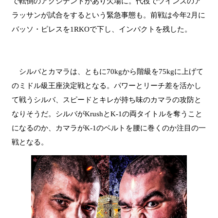
で転倒のアクシデントがあり欠場に。代役でツインズのア
ラッサンが試合をするという緊急事態も。前戦は今年2月に
バッソ・ピレスを1RKOで下し、インパクトを残した。
シルバとカマラは、ともに70kgから階級を75kgに上げて
のミドル級王座決定戦となる。パワーとリーチ差を活かし
て戦うシルバ、スピードとキレが持ち味のカマラの攻防と
なりそうだ。シルバがKrushとK-1の両タイトルを奪うこと
になるのか、カマラがK-1のベルトを腰に巻くのか注目の一
戦となる。