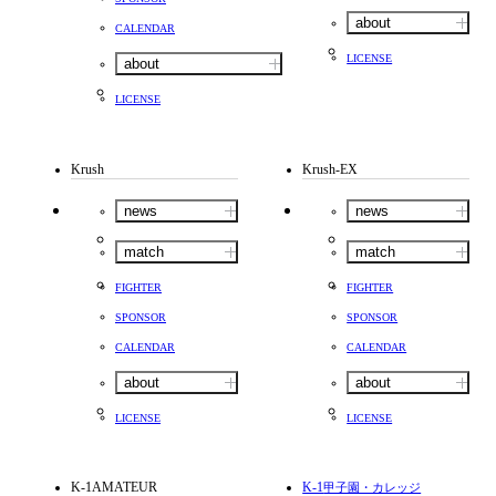
about
CALENDAR
LICENSE
about
LICENSE
Krush
Krush-EX
news
news
match
match
FIGHTER
FIGHTER
SPONSOR
SPONSOR
CALENDAR
CALENDAR
about
about
LICENSE
LICENSE
K-1AMATEUR
K-1
甲子園・カレッジ