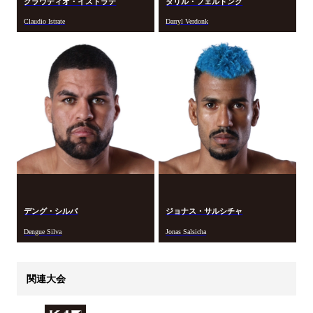
クラウディオ・イストラテ
ダリル・フェルドンク
Claudio Istrate
Darryl Verdonk
デング・シルバ
ジョナス・サルシチャ
Dengue Silva
Jonas Salsicha
関連大会