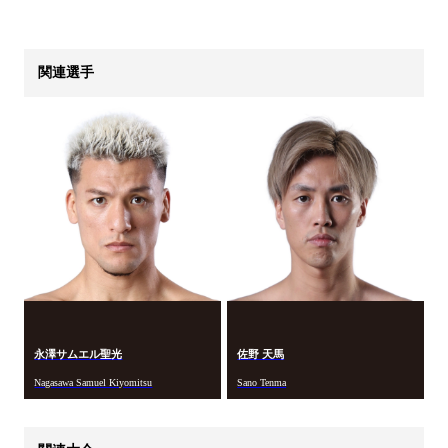
関連選手
永澤サムエル聖光
佐野 天馬
Nagasawa Samuel Kiyomitsu
Sano Tenma