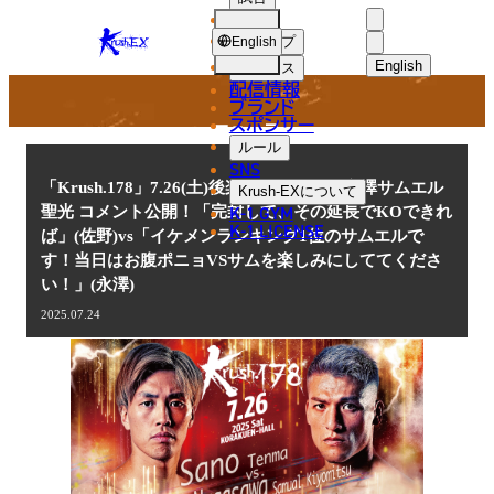
選手
NEWS
KRUSH-
ショップ
English
EX
English
ニュース
配信情報
日本語
ブランド
スポンサー
ニュース
English
ルール
SNS
한국어
「Krush.178」7.26(土)後楽園 佐野天馬vs永澤サムエル
Krush-EX
について
K-1 GYM
聖光 コメント公開！「完封して、その延長でKOできれ
中文（简体
K-1 LICENSE
ば」(佐野)vs「イケメンランキング1位のサムエルで
す！当日はお腹ポニョVSサムを楽しみにしててくださ
中文（繁體
い！」(永澤)
ไทย
2025.07.24
العربية