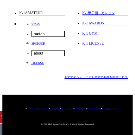
K-1AMATEUR
K-1
甲子園・カレッジ
K-1 AWARDS
NEWS
K-1 GYM
match
K-1 LICENSE
SPONSOR
about
LICENSE
おすすめジム・ヨガ
おすすめ動画配信サービス
PRIVACYPOLICY
TERMS
CONTACT
RECRUIT
COMPANY
MISSION
チケット
購入
©2026.M-1 Sports Media Co.,Ltd.All Rights Reserved.
< BACK