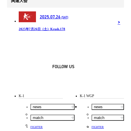
関連大会
2025.07.26
(SAT)
2025年7月26日（土）Krush.178
FOLLOW US
K-1
K-1 WGP
news
news
match
match
FIGHTER
FIGHTER