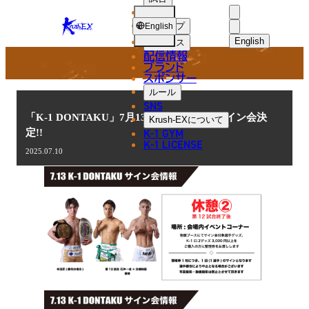
選手
NEWS
KRUSH-
ショップ
English
EX
English
ニュース
配信情報
日本語
ブランド
スポンサー
ニュース
English
ルール
SNS
한국어
「K-1 DONTAKU」7月13日(日)福岡大会サイン会決
Krush-EX
について
K-1 GYM
定!!
中文（简体
K-1 LICENSE
2025.07.10
中文（繁體
ไทย
العربية