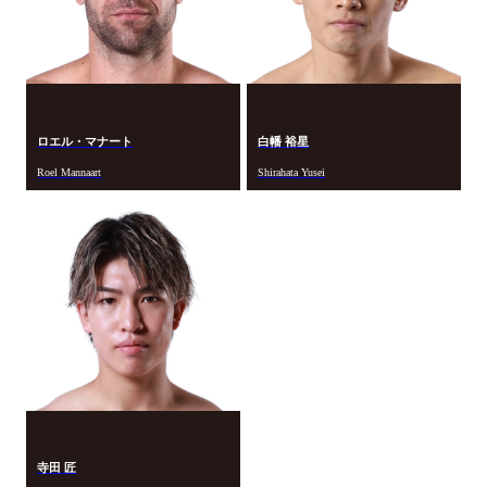
ロエル・マナート
白幡 裕星
Roel Mannaart
Shirahata Yusei
寺田 匠