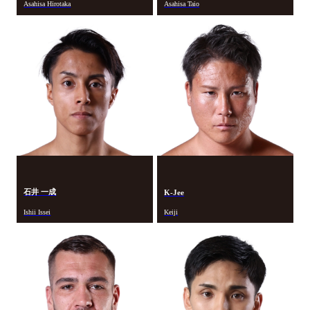
Asahisa Hirotaka
Asahisa Taio
石井 一成
K-Jee
Ishii Issei
Keiji