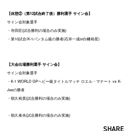
【休憩②（第12試合終了後）勝利選手 サイン会】
サイン会対象選手
・寺田匠(試合勝利の場合のみ実施)
10
/K-1
(
or
)
・第
試合
バンタム級の勝者
石井一成
白幡裕星
【大会出場勝利選手 サイン会】
サイン会対象選手
・K-1 WORLD GPヘビー級タイトルマッチ ロエル・マナート vs K-
Jeeの勝者
・朝久裕貴(試合勝利の場合のみ実施)
(
)
・朝久泰央
試合勝利の場合のみ実施
SHARE