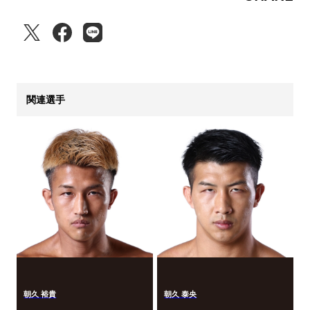
関連選手
朝久 裕貴
朝久 泰央