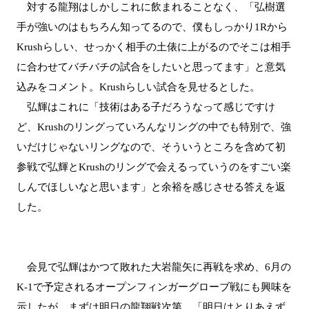
対する龍翔はしかしこれに飲まれることなく、「弘樹選
手が強いのはもちろん知ってるので、僕もしっかり1Rから
Krushらしい、せっかく相手の土俵に上がるのでそこは相手
に合わせてバチバチの試合をしたいと思ってます」と意気
込みをコメント。Krushらしい試合を見せるとした。
弘輝はこれに「技術はある子だろうなって感じですけ
ど、Krushのリングっていろんなリングの中でも特別で、強
いだけじゃないリングなので、そういうところを含めて初
参戦で弘輝とKrushのリングで会えるっていうのをすごい楽
しんでほしいなと思います」と余裕を感じさせる答えを返
した。
会見で弘輝はかつて敗れた大岩龍矢に再戦を求め、6月の
K-1で予定されるオープンフィンガーグローブ戦にも興味を
示したが、まずは明日の龍翔戦次第。「明日はとりあえず