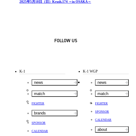
2025年5月18日（日）Krush.174 ～in OSAKA～
FOLLOW US
K-1
K-1 WGP
news
news
match
match
FIGHTER
FIGHTER
SPONSOR
brands
CALENDAR
SPONSOR
about
CALENDAR