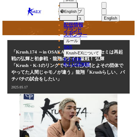
選手
NEWS
KRUSH-
ショップ
English
EX
English
ニュース
配信情報
日本語
ブランド
スポンサー
ニュース
English
ルール
SNS
한국어
「Krush.174 ～in OSAKA～」5.18(日)大阪 セミは再起
Krush-EX
について
K-1 GYM
戦の弘輝と初参戦・龍翔のライト級戦！ 弘輝
中文（简体
K-1 LICENSE
「Krush・K-1のリングでやってた人間とよその団体で
やってた人間じゃモノが違う」龍翔「Krushらしい、バ
中文（繁體
チバチの試合をしたい」
ไทย
2025.05.17
العربية