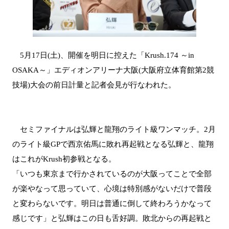
5月17日(土)、開催を明日に控えた「Krush.174 ～in
OSAKA～」エディオンアリーナ大阪(大阪府立体育館第2競
技場)大会の前日計量と記者会見が行なわれた。
セミファイナルは弘輝と龍翔のライト級ワンマッチ。2月
のライト級GPで西京佑馬に敗れ再起戦となる弘輝と、龍翔
はこれがKrush初参戦となる。
「いつも東京まで行かされているのが大阪ってことで全部
が楽やなって思っていて、心境は特別感がないだけで普段
と変わらないです。明日は普通に倒して終わろうかなって
感じです」と弘輝はこの日も舌好調。敗北からの再起戦と