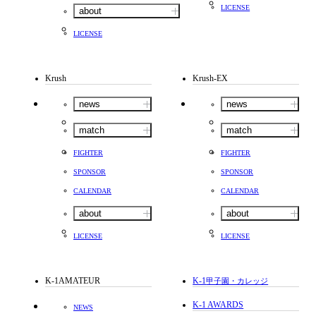
LICENSE
about
LICENSE
Krush
Krush-EX
news
news
match
match
FIGHTER
FIGHTER
SPONSOR
SPONSOR
CALENDAR
CALENDAR
about
about
LICENSE
LICENSE
K-1AMATEUR
K-1
甲子園・カレッジ
K-1 AWARDS
NEWS