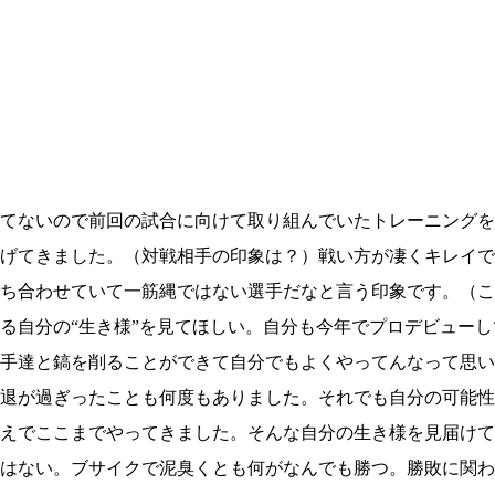
てないので前回の試合に向けて取り組んでいたトレーニングを
げてきました。（対戦相手の印象は？）戦い方が凄くキレイで
ち合わせていて一筋縄ではない選手だなと言う印象です。（こ
る自分の“生き様”を見てほしい。自分も今年でプロデビューし
手達と鎬を削ることができて自分でもよくやってんなって思いま
退が過ぎったことも何度もありました。それでも自分の可能性
総合トップ
K-1 WGP
えでここまでやってきました。そんな自分の生き様を見届けて
Krush
Krush-EX
はない。ブサイクで泥臭くとも何がなんでも勝つ。勝敗に関わ
K-1
アマチュ