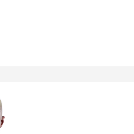
試合日程
試合結果
チケット
グッズ
全て
イベント
トピックス
メディア
チケット・グッズ
読みもの
コラム