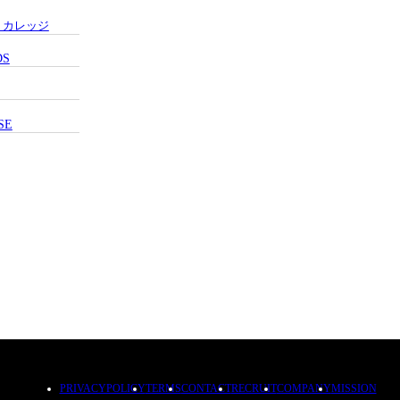
・カレッジ
DS
SE
PRIVACYPOLICY
TERMS
CONTACT
RECRUIT
COMPANY
MISSION