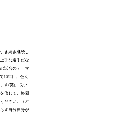
引き続き継続し
上手な選手だな
の試合のテーマ
て16年目。色ん
す(笑)。良い
を信じて、格闘
一覧
X(JP)
ください。（ど
X(Krush)
X(アマチュア大会)
らず自分自身が
ア
Instagram(JP)