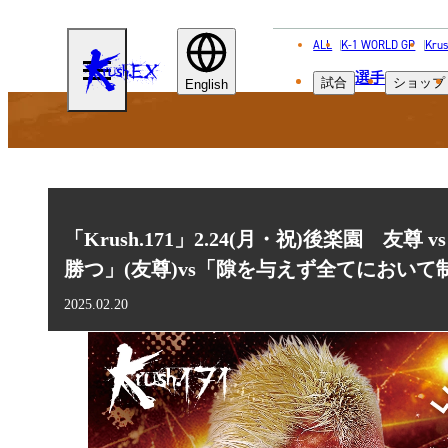
ALL
K-1 WORLD GP
Krus
KRUSH-
選手
試合
ショップ
EX
English
「Krush.171」2.24(月・祝)後楽園 
勝つ」(友尊)vs「隙を与えず全てにおいて制し
2025.02.20