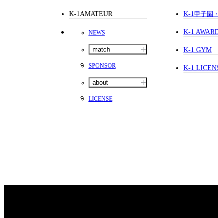
K-1AMATEUR
K-1
甲子園
K-1 AWAR
NEWS
match
K-1 GYM
SPONSOR
K-1 LICEN
about
LICENSE