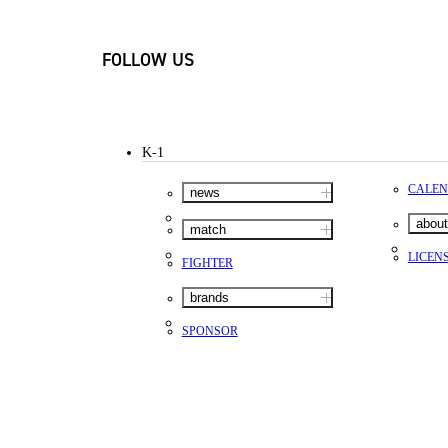
FOLLOW US
K-1
CALE
news
about
match
LICEN
FIGHTER
brands
SPONSOR