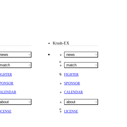
Krush-EX
news
news
match
match
IGHTER
FIGHTER
PONSOR
SPONSOR
ALENDAR
CALENDAR
about
about
ICENSE
LICENSE