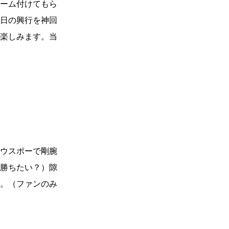
カレッジ
TikTok(JP)
ーム付けてもら
DS
LINE(JP)
（グッ
Youtube(JP)
日の興行を神回
）
Facebook(JP)
チケッ
X(En)
楽しみます。当
）
Instagram(EN)
ポスタ
Youtube(EN)
Podcast(EN)
真）
weibo(CH)
画）
Official site(EN)
-1ジ
ァンクラ
Krush-EX
とは
■ ガールズ
Krush
ガー
ルズ
ウスポーで剛腕
公式ルー
勝ちたい？）隙
。（ファンのみ