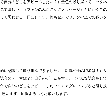
K-1
甲子園・
で自分のどこをアピールしたい？）金色の殴り屋ってニックネ
K-1 AWAR
K-
見てほしい。（ファンのみなさんにメッセージ）とにかくこの
1.SHOP
ズ
K-
（
って思わせる一日にします。俺も全力でリングの上での戦いを
1.SHOP
ト
ギャラリー（
ー）
ギャラリー（写
ギャラリー（動
K-1
（K
GYM
ム）
K-
（フ
1.CLUB
ブ）
的に意識して取り組んできました。（対戦相手の印象は？）サ
Krush-EX
ル
試合のテーマは？）自分のゲームをする。（どんな試合をして
合で自分のどこをアピールしたい？）アグレッシブさと蹴り技
と思います。応援よろしくお願いします。」