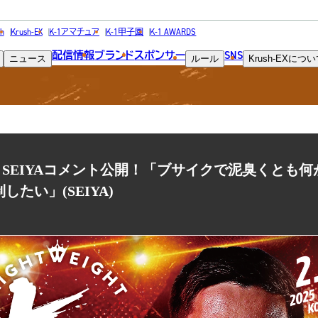
NEWS
h
Krush-EX
K-1アマチュア
K-1甲子園
K-1 AWARDS
配信情報
ブランド
スポンサー
SNS
ニュース
ルール
Krush-EX
につい
ニュース
友尊 vs SEIYAコメント公開！「ブサイクで泥臭くとも
たい」(SEIYA)