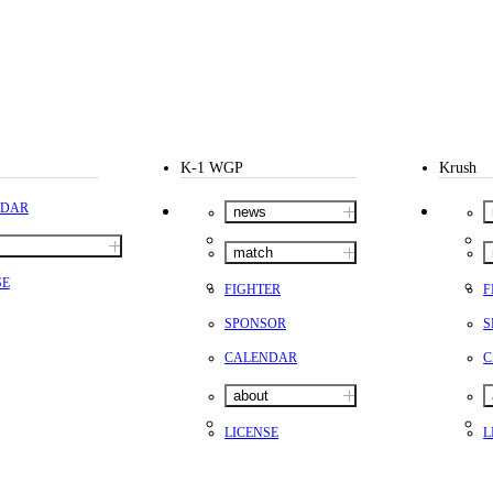
K-1 WGP
Krush
NDAR
news
match
SE
FIGHTER
F
SPONSOR
S
CALENDAR
C
about
LICENSE
L