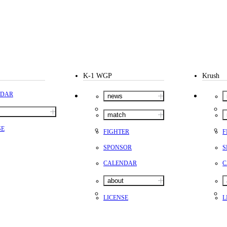
K-1 WGP
Krush
NDAR
news
match
SE
FIGHTER
F
SPONSOR
S
CALENDAR
C
about
LICENSE
L