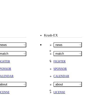
Krush-EX
news
news
match
match
IGHTER
FIGHTER
PONSOR
SPONSOR
ALENDAR
CALENDAR
about
about
ICENSE
LICENSE