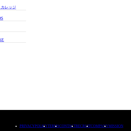
・カレッジ
DS
SE
PRIVACYPOLICY
TERMS
CONTACT
RECRUIT
COMPANY
MISSION