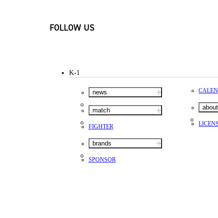
FOLLOW US
K-1
CALE
news
about
match
LICEN
FIGHTER
brands
SPONSOR