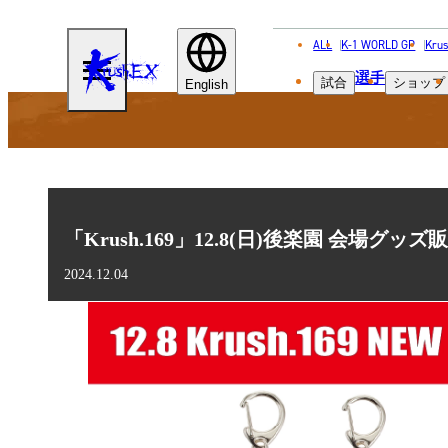
ALL
K-1 WORLD GP
Krus
KRUSH-
選手
試合
ショップ
EX
English
「Krush.169」12.8(日)後楽園 会場グッ
2024.12.04