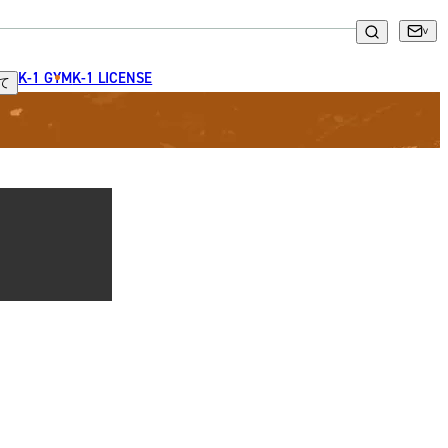
K-1 GYM
K-1 LICENSE
て