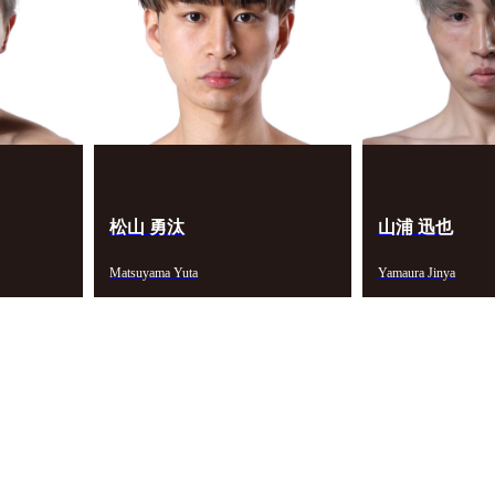
試合日程
試合結果
チケット
グッズ
松山 勇汰
山浦 迅也
全て
Matsuyama Yuta
Yamaura Jinya
イベント
トピックス
メディア
チケット・グッズ
読みもの
コラム