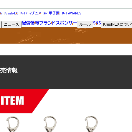
NEWS
h
Krush-EX
K-1アマチュア
K-1甲子園
K-1 AWARDS
配信情報
ブランド
スポンサー
SNS
ニュース
ルール
Krush-EX
につい
ニュース
ズ販売情報