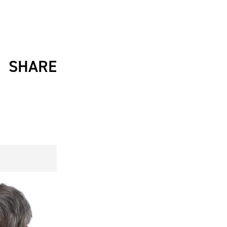
カレッジ
TikTok(JP)
DS
LINE(JP)
（グッ
Youtube(JP)
）
Facebook(JP)
チケッ
X(En)
）
Instagram(EN)
ポスタ
Youtube(EN)
Podcast(EN)
SHARE
真）
weibo(CH)
画）
Official site(EN)
-1ジ
ァンクラ
Krush-EX
とは
■ ガールズ
Krush
ガー
ルズ
公式ルー