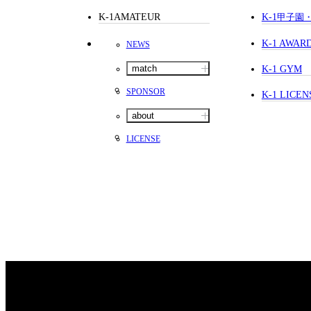
K-1AMATEUR
K-1
甲子園
K-1 AWAR
NEWS
match
K-1 GYM
SPONSOR
K-1 LICEN
about
LICENSE