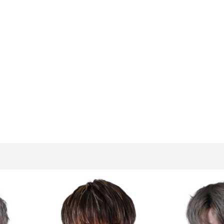
K-1
甲子園・
K-1 AWAR
K-
1.SHOP
ズ
K-
（
1.SHOP
ト
ギャラリー（
ー）
ギャラリー（写
ギャラリー（動
K-1
（K
GYM
ム）
K-
（フ
1.CLUB
ブ）
Krush-EX
ル