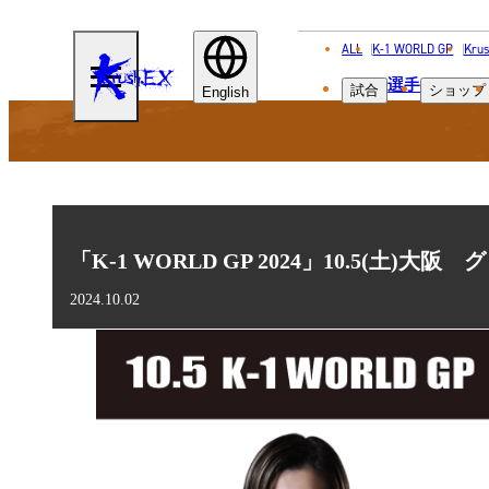
ALL
K-1 WORLD GP
Krus
KRUSH-
選手
試合
ショップ
EX
English
「K-1 WORLD GP 2024」10.5(土)
2024.10.02