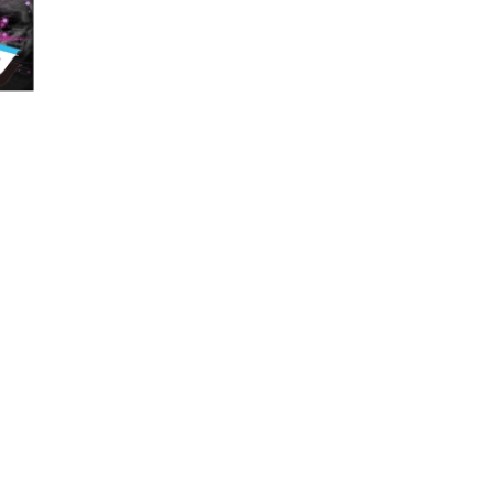
一覧
X(JP)
X(Krush)
X(アマチュア大会)
ア
Instagram(JP)
カレッジ
TikTok(JP)
DS
LINE(JP)
（グッ
Youtube(JP)