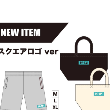
試合日程
試合結果
チケット
グッズ
全て
イベント
トピックス
メディア
チケット・グッズ
読みもの
コラム