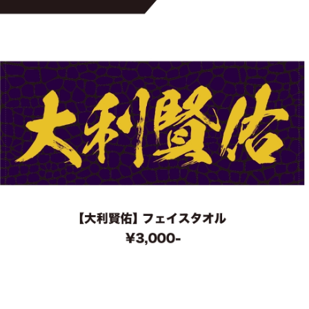
1.SHOP
ズ
K-
（
1.SHOP
ト
ギャラリー（
ー）
ギャラリー（写
ギャラリー（動
K-1
（K
GYM
ム）
K-
（フ
1.CLUB
ブ）
Krush-EX
ル