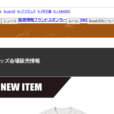
NEWS
h
Krush-EX
K-1アマチュア
K-1甲子園
K-1 AWARDS
配信情報
ブランド
スポンサー
SNS
ニュース
ルール
Krush-EX
につい
ニュース
大阪 グッズ会場販売情報