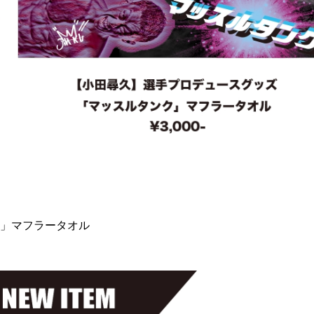
」マフラータオル
総合トップ
K-1 WGP
Krush
Krush-EX
K-1
アマチュ
K-1
甲子園・
K-1 AWAR
K-