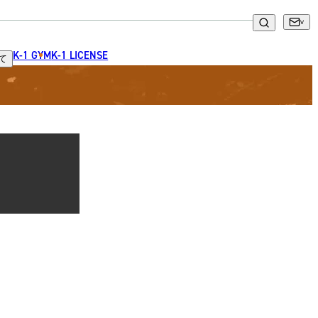
K-1 GYM
K-1 LICENSE
て