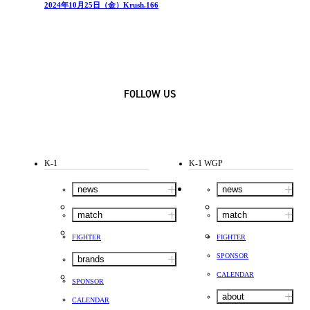
2024年10月25日（金）Krush.166
FOLLOW US
K-1
K-1 WGP
news
news
match
match
FIGHTER
FIGHTER
SPONSOR
brands
CALENDAR
SPONSOR
about
CALENDAR