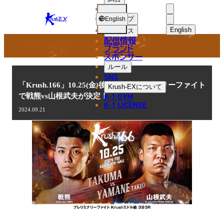
選手
NEWS
KRUSH-
ショップ
English
EX
English
ニュース
配信情報
日本語
ブランド
スポンサー
ニュース
English
ルール
SNS
한국어
「Krush.166」10.25(金)後楽園 プレリミナリーファイト
Krush-EX
について
K-1 GYM
で戦熊vs山根武夫が決定！
中文（简体
K-1 LICENSE
2024.09.21
中文（繁體
ไทย
العربية