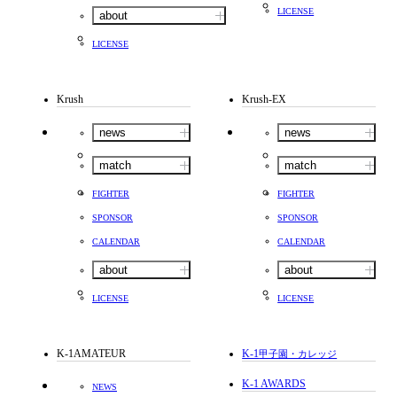
LICENSE
about
LICENSE
Krush
Krush-EX
news
news
match
match
FIGHTER
FIGHTER
SPONSOR
SPONSOR
CALENDAR
CALENDAR
about
about
LICENSE
LICENSE
K-1AMATEUR
K-1
甲子園・カレッジ
K-1 AWARDS
NEWS