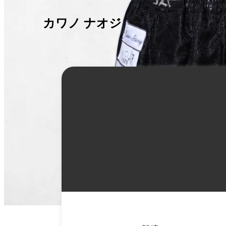
カワノ ナオジロウ
詳
細
情
報