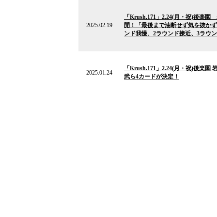
2025.02.19
の
「Krush.171」2.24(月・祝)後
ニ
2025.02.19
開！「最後まで油断せず気を抜かずに
ュ
ンド我慢、2ラウンド接近、3ラウンド
ー
ス
2025.01.24
の
「Krush.171」2.24(月・祝)後
ニ
2025.01.24
武ら4カードが決定！
ュ
ー
ス