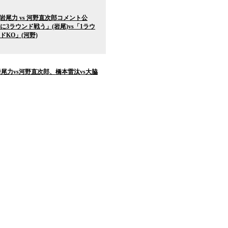
楽園 岩尾力 vs 河野直次郎コメント公
3ラウンド戦う」(岩尾)vs「1ラウ
KO」(河野)
楽園 岩尾力vs河野直次郎、橋本雷汰vs大脇