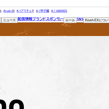
FIGHTER
h
Krush-EX
K-1アマチュア
K-1甲子園
K-1 AWARDS
配信情報
ブランド
スポンサー
SNS
ニュース
ルール
Krush-EX
につい
選手
no