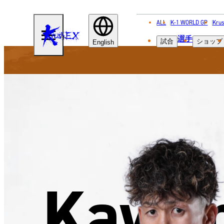
ALL
K-1 WORLD GP
Krus
KRUSH-
選手
試合
ショップ
EX
English
Kawa