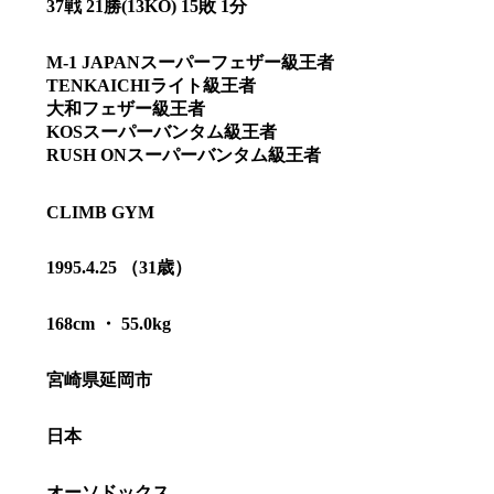
37戦 21勝(13KO) 15敗 1分
M-1 JAPANスーパーフェザー級王者
TENKAICHIライト級王者
大和フェザー級王者
KOSスーパーバンタム級王者
RUSH ONスーパーバンタム級王者
CLIMB GYM
1995.4.25 （31歳）
168cm ・ 55.0kg
総合トップ
K-1 WGP
宮崎県延岡市
Krush
Krush-EX
K-1
アマチュ
日本
K-1
甲子園・
K-1 AWAR
K-
オーソドックス