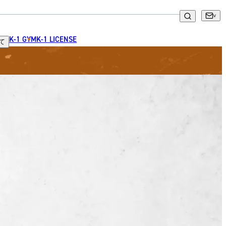
K-1 GYM
K-1 LICENSE
て