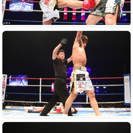
Krush-EX
K-1
アマチュ
K-1
甲子園・
K-1 AWAR
K-
1.SHOP
ズ
K-
（
1.SHOP
ト
ギャラリー（
ー）
ギャラリー（写
ギャラリー（動
K-1
（K
GYM
ム）
K-
（フ
1.CLUB
ブ）
K-1 WGP
ル
Krush公式
Krush-EX
ル
K-1アマチュ
ル