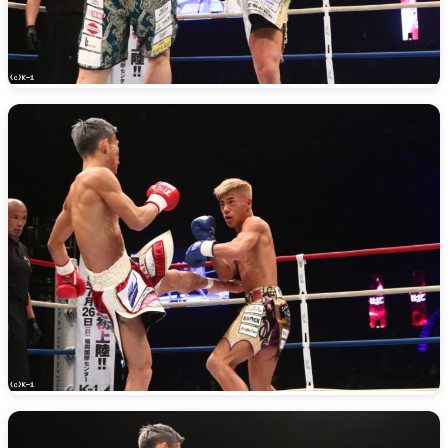
X(アマチュア大会)
ア
Instagram(JP)
カレッジ
TikTok(JP)
DS
LINE(JP)
（グッ
Youtube(JP)
）
Facebook(JP)
チケッ
X(En)
）
Instagram(EN)
ポスタ
Youtube(EN)
Podcast(EN)
真）
weibo(CH)
画）
Official site(EN)
-1ジ
ァンクラ
K-1
の理念
K-1
とは
K-1 WGP
とは
Krush
とは
Krush-EX
とは
K-1
アマチュアとは
公式ルー
K-
甲子園・カレッジ
1
とは
ルール
K-1 AWARDS
とは
公式ルー
■ ガールズ
ガールズ一
アルー
覧
K-
ガール