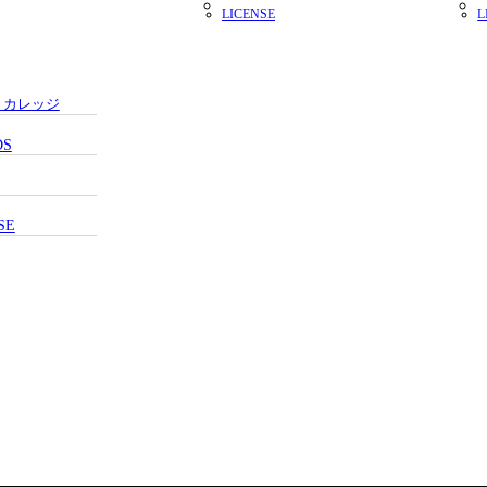
LICENSE
L
・カレッジ
DS
SE