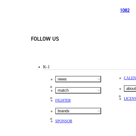
1082
FOLLOW US
K-1
CALE
news
about
match
LICEN
FIGHTER
brands
SPONSOR