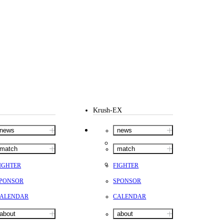
Krush-EX
news
news
match
match
IGHTER
FIGHTER
PONSOR
SPONSOR
ALENDAR
CALENDAR
about
about