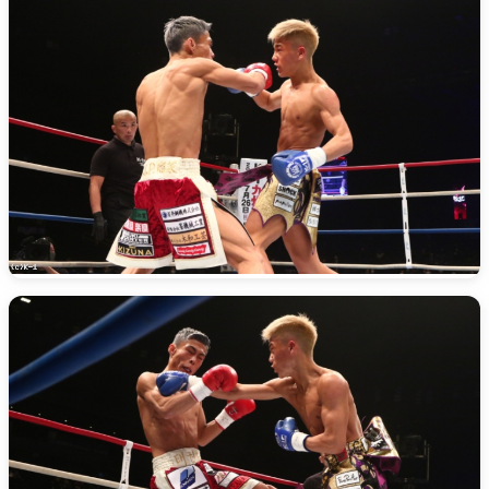
K-1甲子園・
ルール
試合日程
試合結果
チケット
グッズ
全て
イベント
トピックス
メディア
チケット・グッズ
読みもの
コラム