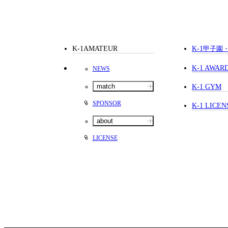
K-1AMATEUR
K-1
甲子園
K-1 AWAR
NEWS
match
K-1 GYM
SPONSOR
K-1 LICEN
about
LICENSE