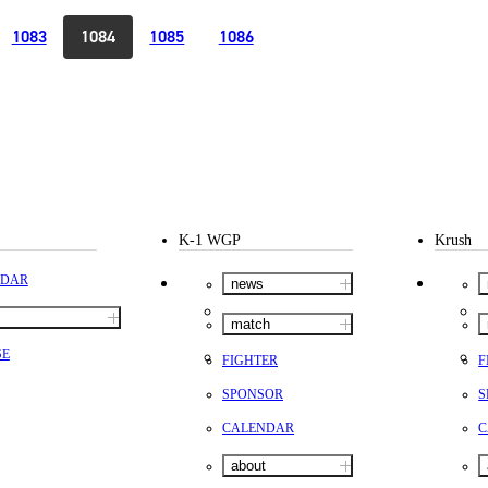
1083
1084
1085
1086
K-1 WGP
Krush
NDAR
news
match
SE
FIGHTER
F
SPONSOR
S
CALENDAR
C
about