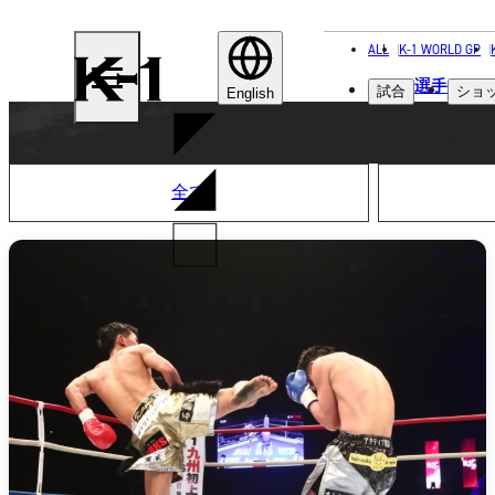
ALL
K-1 WORLD GP
K-
選手
試合
ショ
1
English
全て