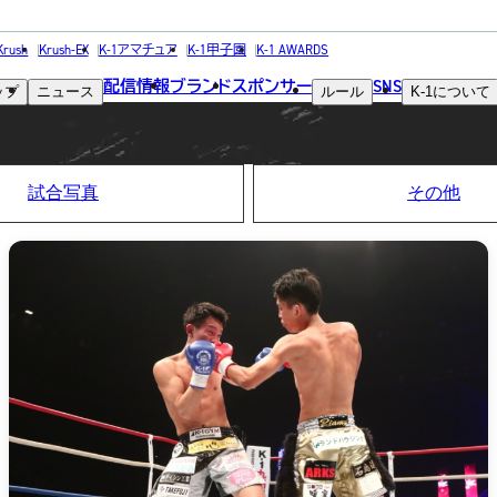
PHOTO
Krush
Krush-EX
K-1アマチュア
K-1甲子園
K-1 AWARDS
配信情報
ブランド
スポンサー
SNS
ップ
ニュース
ルール
K-1
について
写真
試合写真
その他