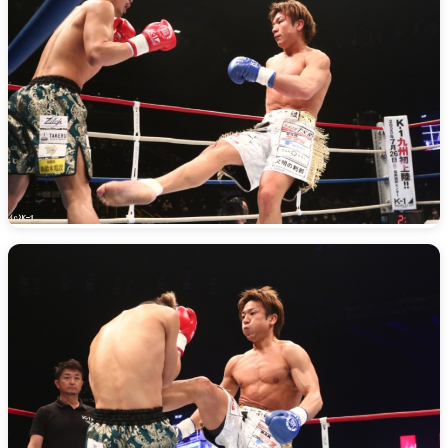
一覧
X(JP)
X(Krush)