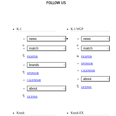
FOLLOW US
K-1
K-1 WGP
news
news
match
match
FIGHTER
FIGHTER
SPONSOR
brands
CALENDAR
SPONSOR
about
CALENDAR
LICENSE
about
LICENSE
Krush
Krush-EX