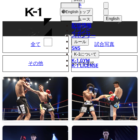
選手
PHOTO
K-
ショップ
English
1
English
ニュース
配信情報
日本語
ブランド
スポンサー
写真
English
ルール
全て
試合写真
SNS
한국어
K-1
について
K-1 GYM
その他
中文（简体
K-1 LICENSE
中文（繁體
ไทย
العربية