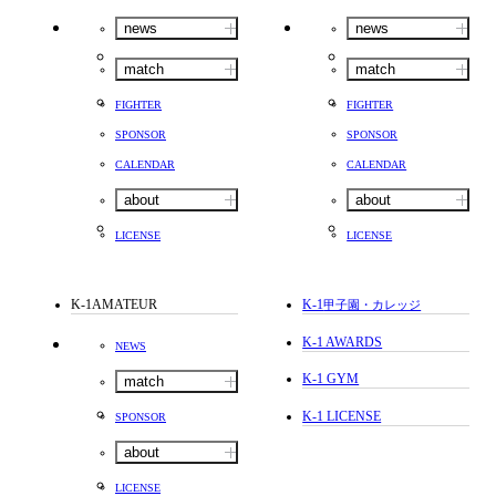
news
news
match
match
FIGHTER
FIGHTER
SPONSOR
SPONSOR
CALENDAR
CALENDAR
about
about
LICENSE
LICENSE
K-1AMATEUR
K-1
甲子園・カレッジ
K-1 AWARDS
NEWS
K-1 GYM
match
K-1 LICENSE
SPONSOR
about
LICENSE