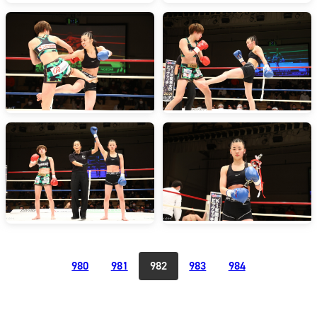
980
981
982
983
984