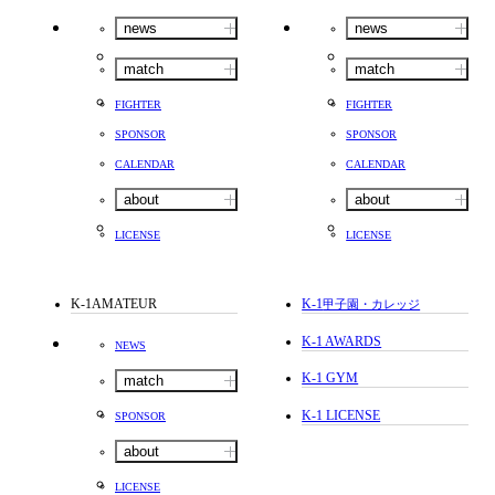
news
news
match
match
FIGHTER
FIGHTER
SPONSOR
SPONSOR
CALENDAR
CALENDAR
about
about
LICENSE
LICENSE
K-1AMATEUR
K-1
甲子園・カレッジ
K-1 AWARDS
NEWS
K-1 GYM
match
K-1 LICENSE
SPONSOR
about
LICENSE