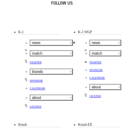
FOLLOW US
K-1
K-1 WGP
news
news
match
match
FIGHTER
FIGHTER
SPONSOR
brands
CALENDAR
SPONSOR
about
CALENDAR
LICENSE
about
LICENSE
Krush
Krush-EX