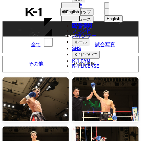
選手
PHOTO
K-
ショップ
English
1
English
ニュース
配信情報
日本語
ブランド
スポンサー
写真
English
ルール
全て
試合写真
SNS
한국어
K-1
について
K-1 GYM
その他
中文（简体
K-1 LICENSE
中文（繁體
ไทย
العربية