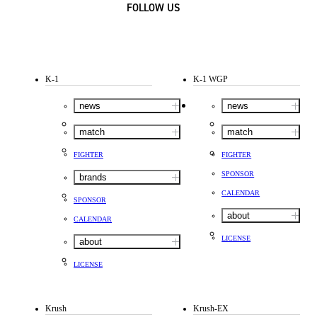
FOLLOW US
K-1
K-1 WGP
news
news
match
match
FIGHTER
FIGHTER
SPONSOR
brands
CALENDAR
SPONSOR
about
CALENDAR
LICENSE
about
LICENSE
Krush
Krush-EX