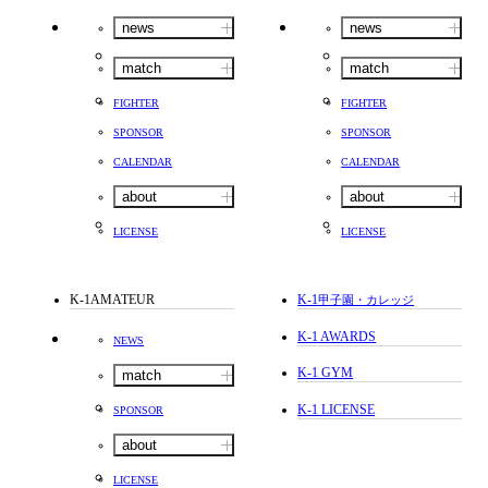
news
news
match
match
FIGHTER
FIGHTER
SPONSOR
SPONSOR
CALENDAR
CALENDAR
about
about
LICENSE
LICENSE
K-1AMATEUR
K-1
甲子園・カレッジ
K-1 AWARDS
NEWS
K-1 GYM
match
K-1 LICENSE
SPONSOR
about
LICENSE