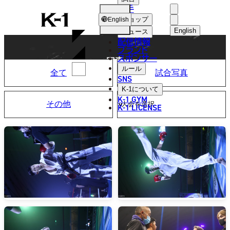
選手
PHOTO
K-
ショップ
English
1
English
ニュース
配信情報
日本語
ブランド
スポンサー
写真
English
ルール
全て
試合写真
SNS
한국어
K-1
について
K-1 GYM
その他
中文（简体
K-1 LICENSE
中文（繁體
ไทย
العربية