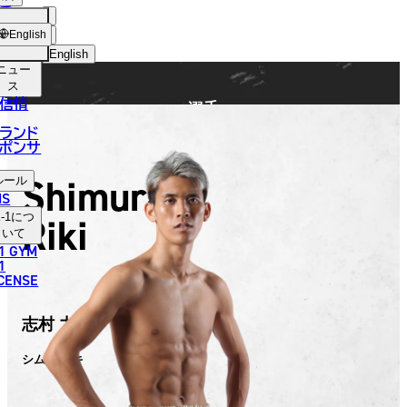
手
FIGHTER
ショッ
English
プ
English
ニュー
日本語
ス
信情
選手
English
ランド
ポンサ
한국어
Shimura
ルール
中文（简体）
NS
Riki
-1
につ
中文（繁體）
いて
1 GYM
ไทย
1
ICENSE
العربية
志村 力輝
シムラ リキ