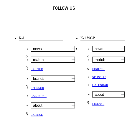
FOLLOW US
K-1
K-1 WGP
news
news
match
match
FIGHTER
FIGHTER
SPONSOR
brands
CALENDAR
SPONSOR
about
CALENDAR
LICENSE
about
LICENSE