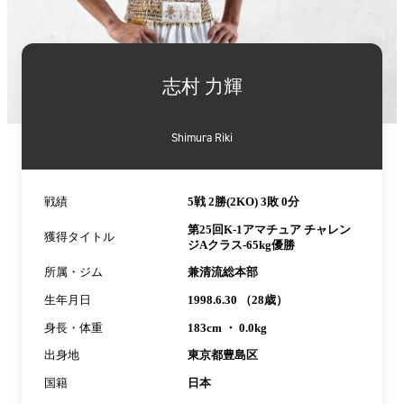
詳
細
志村 力輝
情
報
Shimura Riki
戦績
5戦 2勝(2KO) 3敗 0分
第25回K-1アマチュア チャレン
獲得タイトル
ジAクラス-65kg優勝
所属・ジム
兼清流総本部
生年月日
1998.6.30 （28歳）
身長・体重
183cm ・ 0.0kg
出身地
東京都豊島区
国籍
日本