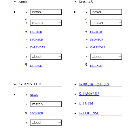
Krush
Krush-EX
news
news
match
match
FIGHTER
FIGHTER
SPONSOR
SPONSOR
CALENDAR
CALENDAR
about
about
LICENSE
LICENSE
K-1AMATEUR
K-1
甲子園・カレッジ
K-1 AWARDS
NEWS
K-1 GYM
match
K-1 LICENSE
SPONSOR
about