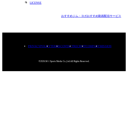
LICENSE
おすすめジム・ヨガ
おすすめ動画配信サービス
PRIVACYPOLICY
TERMS
CONTACT
RECRUIT
COMPANY
MISSION
©2026.M-1 Sports Media Co.,Ltd.All Rights Reserved.