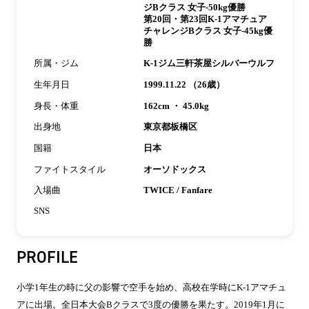
ジBクラス 女子-50kg優勝
第20回・第23回K-1アマチュア
チャレンジBクラス 女子-45kg優
勝
所属・ジム
K-1ジム三軒茶屋シルバーウルフ
生年月日
1999.11.22 （26歳）
身長・体重
162cm ・ 45.0kg
出身地
東京都板橋区
国籍
日本
ファイトスタイル
オーソドックス
入場曲
TWICE / Fanfare
SNS
PROFILE
小学1年生の時に父の影響で空手を始め、高校在学時にK-1アマチュ
アに出場。全日本大会Bクラスで3度の優勝を果たす。2019年1月に