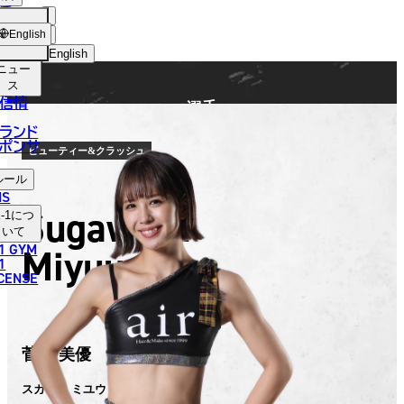
手
FIGHTER
ショッ
English
プ
English
ニュー
日本語
ス
信情
選手
English
ランド
ポンサ
한국어
ビューティー&クラッシュ
ルール
中文（简体）
NS
Sugawara
-1
につ
中文（繁體）
いて
1 GYM
Miyuu
ไทย
1
ICENSE
العربية
菅原 美優
スガワラ ミユウ