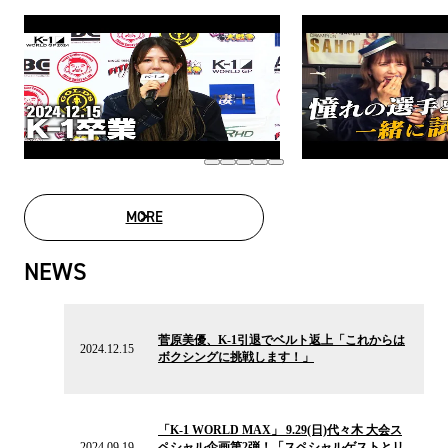
MORE
MOVIE LIST
NEWS
2024.12.15
の
菅原美優、K-1引退でベルト返上「これからは
ニ
2024.12.15
ボクシングに挑戦します！」
ュ
ー
ス
2024.09.19
の
「K-1 WORLD MAX」 9.29(日)代々木 大会ス
ニ
2024.09.19
ペシャル企画第2弾！「スペシャルゲストとリ