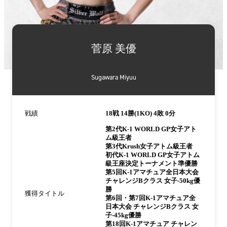
詳
細
菅原 美優
情
報
Sugawara Miyuu
戦績
18戦 14勝(1KO) 4敗 0分
第2代K-1 WORLD GP女子アト
ム級王者
第3代Krush女子アトム級王者
初代K-1 WORLD GP女子アトム
級王座決定トーナメント準優勝
第5回K-1アマチュア全日本大会
チャレンジBクラス 女子-50kg優
勝
獲得タイトル
第6回・第7回K-1アマチュア全
日本大会 チャレンジBクラス 女
子-45kg優勝
第18回K-1アマチュア チャレン