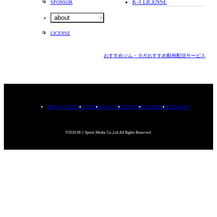
K-1 LICENSE
SPONSOR
about
LICENSE
おすすめジム・ヨガ
おすすめ動画配信サービス
PRIVACYPOLICY
TERMS
CONTACT
RECRUIT
COMPANY
MISSION
©2026.M-1 Sports Media Co.,Ltd.All Rights Reserved.