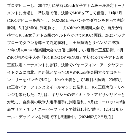
プロデビューし、20年7月に第3代Krush女子アトム級王座決定トーナ
メントに出場し、準決勝で優、決勝でMOEを下して優勝。21年3月
にK-1デビューを果たし、NOZOMIからパンチでダウンを奪って判定
勝利。5月はMIOに判定負け。11月のKrush後楽園大会で、自身が保
持するKrush女子アトム級のベルトをかけてMIOと再戦。2Rにバック
ブローでダウンを奪って判定勝利し、王座防衛とリベンジに成功。
22年2月のKrush後楽園大会では優に勝利して2度目の王座防衛。6月
のK-1初の女子大会「K-1 RING OF VENUS」で初代K-1女子アトム級
王座決定トーナメントに参戦。決勝でパヤーフォン・アユタヤファ
イトジムに敗北。再起戦となった10月のKrush後楽園大会ではチャ
ン・リーをパンチでKOし、Krush王者として3度目の防衛。23年3月
は王者パヤーフォンとタイトルマッチに勝利し、K-1王座奪取・リベ
ンジを果たした。7月は、ギリシャのディミトラ・アガサゲリドゥと
対戦し、自身初の欧米人選手相手に判定勝利。9月はヨーロッパの強
豪マリア・ネラとスーパーファイトで対戦し判定勝ち。12月はルシ
ール・デッドマンを判定で下し5連勝中。[2024年2月2日現在］