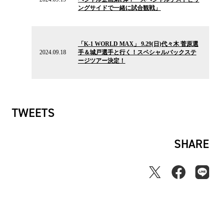
ュ
ングサイドで一緒に試合観戦」
ー
ス
2024.09.18
の
「K-1 WORLD MAX」 9.29(日)代々木 菅原選
ニ
2024.09.18
手＆城戸選手と行く！スペシャルバックステ
ュ
ージツアー決定！
ー
ス
TWEETS
SHARE