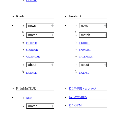
LICENSE
Krush
Krush-EX
news
news
match
match
FIGHTER
FIGHTER
SPONSOR
SPONSOR
CALENDAR
CALENDAR
about
about
LICENSE
LICENSE
K-1AMATEUR
K-1
甲子園・カレッジ
K-1 AWARDS
NEWS
K-1 GYM
match