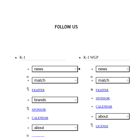
FOLLOW US
K-1
K-1 WGP
news
news
match
match
FIGHTER
FIGHTER
SPONSOR
brands
CALENDAR
SPONSOR
about
CALENDAR
LICENSE
about