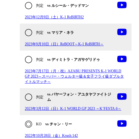
判定
vs ルシール・デッドマン
2023年12月9日（土）K-1 ReBIRTH2
判定
vs マリア・ネラ
2023年9月10日（日）ReBOOT～K-1 ReBIRTH～
判定
vs ディミトラ・アガサゲリドゥ
2023年7月17日（月・祝）AZABU PRESENTS K-1 WORLD
GP 2023～スーパー・ウェルター級＆女子フライ級ダブルタ
イトルマッチ～
vs パヤーフォン・アユタヤファイトジ
判定
ム
2023年3月12日（日）K-1 WORLD GP 2023 ～K’FESTA.6～
KO
vs チャン・リー
2022年10月28日（金）Krush.142