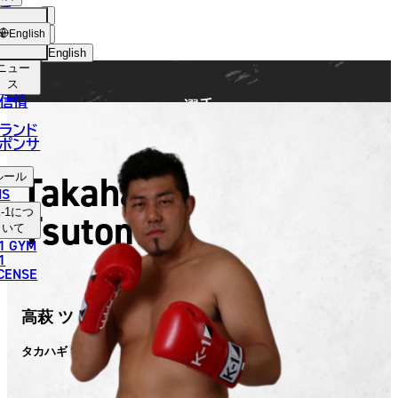
手
FIGHTER
ショッ
English
プ
English
ニュー
日本語
ス
信情
選手
English
ランド
ポンサ
한국어
Takahagi
ルール
中文（简体）
NS
Tsutomu
-1
につ
中文（繁體）
いて
1 GYM
ไทย
1
ICENSE
العربية
高萩 ツトム
タカハギ ツトム