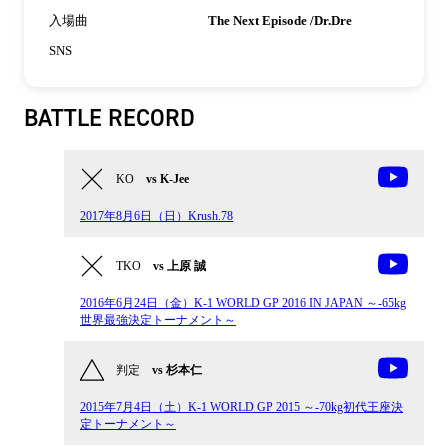
入場曲
The Next Episode /Dr.Dre
SNS
BATTLE RECORD
KO
vs K-Jee
2017年8月6日（日）Krush.78
TKO
vs 上原 誠
2016年6月24日（金）K-1 WORLD GP 2016 IN JAPAN ～-65kg
世界最強決定トーナメント～
判定
vs 杉本仁
2015年7月4日（土）K-1 WORLD GP 2015 ～-70kg初代王座決
定トーナメント～