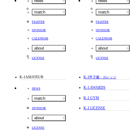
news
news
match
match
FIGHTER
FIGHTER
SPONSOR
SPONSOR
CALENDAR
CALENDAR
about
about
LICENSE
LICENSE
K-1AMATEUR
K-1
甲子園・カレッジ
K-1 AWARDS
NEWS
K-1 GYM
match
K-1 LICENSE
SPONSOR
about
LICENSE