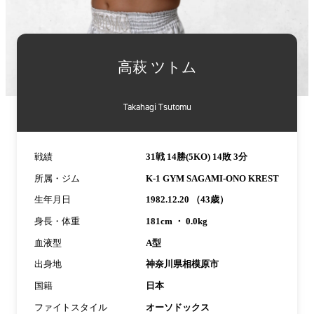
詳
細
高萩 ツトム
情
報
Takahagi Tsutomu
戦績
31戦 14勝(5KO) 14敗 3分
所属・ジム
K-1 GYM SAGAMI-ONO KREST
生年月日
1982.12.20 （43歳）
身長・体重
181cm ・ 0.0kg
血液型
A型
出身地
神奈川県相模原市
国籍
日本
ファイトスタイル
オーソドックス