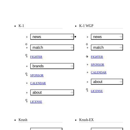
K-1
K-1 WGP
news
news
match
match
FIGHTER
FIGHTER
SPONSOR
brands
CALENDAR
SPONSOR
about
CALENDAR
LICENSE
about
LICENSE
Krush
Krush-EX