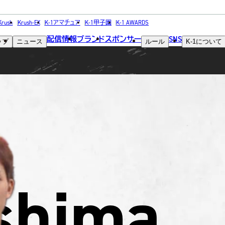
FIGHTER
Krush
Krush-EX
K-1アマチュア
K-1甲子園
K-1 AWARDS
配信情報
ブランド
スポンサー
SNS
ップ
ニュース
ルール
K-1
について
選手
shima