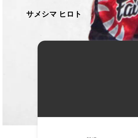
サメシマ ヒロト
詳
細
情
報