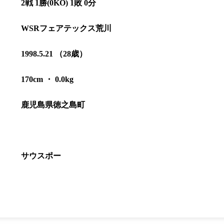
2戦 1勝(0KO) 1敗 0分
WSRフェアテックス荒川
1998.5.21 （28歳）
170cm ・ 0.0kg
総合トップ
鹿児島県徳之島町
K-1 WGP
Krush
Krush-EX
K-1
アマチュ
K-1
甲子園・
K-1 AWAR
サウスポー
K-
1.SHOP
ズ
K-
（
1.SHOP
ト
ギャラリー（
ー）
ギャラリー（写
ギャラリー（動
K-1
（K