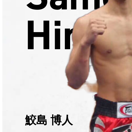
Hirot
鮫島 博人