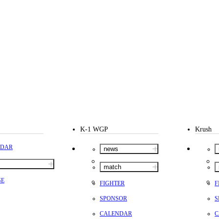
K-1 WGP
Krush
NDAR
news
match
SE
FIGHTER
F
SPONSOR
S
CALENDAR
C