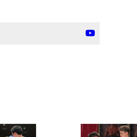
ァンクラ
K-1
の理念
K-1
とは
K-1 WGP
とは
Krush
とは
Krush-EX
とは
K-1
アマチュアとは
公式ルー
K-
甲子園・カレッジ
1
とは
ルール
K-1 AWARDS
とは
公式ルー
■ ガールズ
ガールズ一
アルー
覧
K-
ガール
カレッジ
1
ズ
Krush
ガー
ルズ