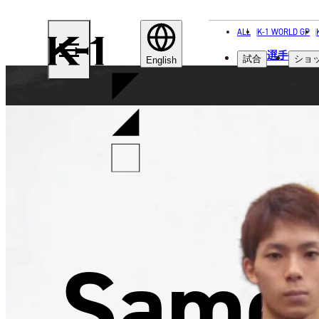
ALL
K-1 WORLD GP
K-
選手
試合
ショ
1
English
Same