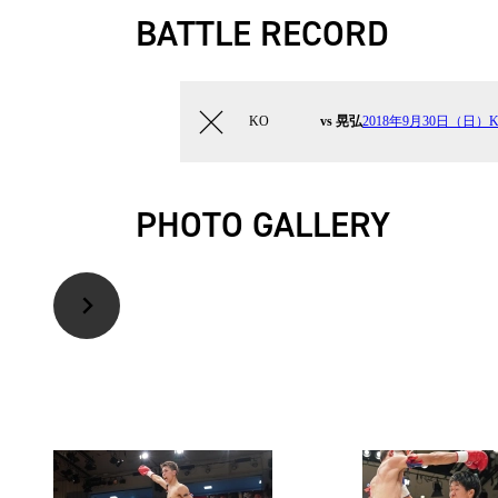
BATTLE RECORD
KO
vs 晃弘
2018年9月30日（日）Kru
PHOTO GALLERY