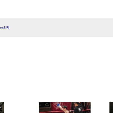
GYM
ム）
K-
（フ
1.CLUB
ブ）
sh.93
K-1 WGP
ル
Krush公式
Krush-EX
ル
K-1アマチュ
ル
K-1甲子園・
ルール
試合日程
試合結果
チケット