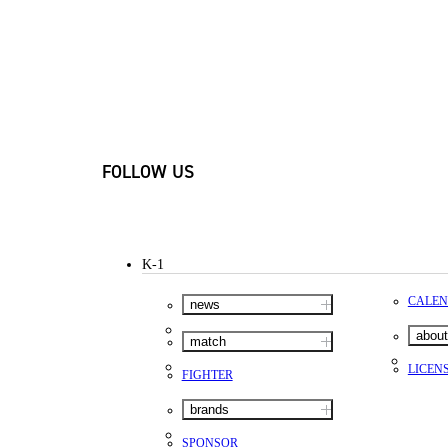
FOLLOW US
K-1
CALE
news
about
match
LICEN
FIGHTER
brands
SPONSOR