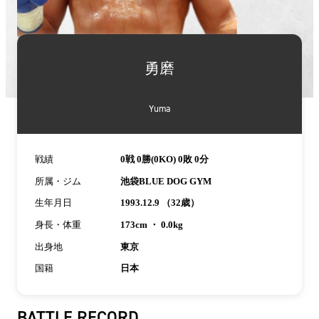
詳
細
勇磨
情
報
Yuma
戦績
0戦 0勝(0KO) 0敗 0分
所属・ジム
池袋BLUE DOG GYM
生年月日
1993.12.9 （32歳）
身長・体重
173cm ・ 0.0kg
出身地
東京
国籍
日本
BATTLE RECORD