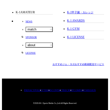
K-1AMATEUR
K-1
甲子園・カレッジ
K-1 AWARDS
NEWS
K-1 GYM
match
K-1 LICENSE
SPONSOR
about
LICENSE
おすすめジム・ヨガ
おすすめ動画配信サービス
PRIVACYPOLICY
TERMS
CONTACT
RECRUIT
COMPANY
MISSION
©2026.M-1 Sports Media Co.,Ltd.All Rights Reserved.