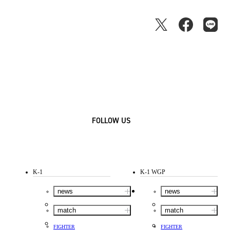
FOLLOW US
K-1
K-1 WGP
news
news
match
match
FIGHTER
FIGHTER