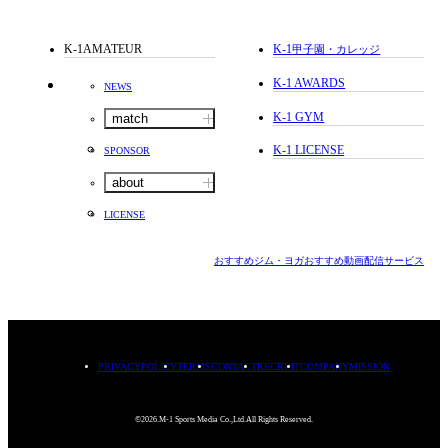
K-1AMATEUR
K-1
甲子園・カレッジ
K-1 AWARDS
NEWS
K-1 GYM
match
K-1 LICENSE
SPONSOR
about
LICENSE
おすすめジム・ヨガ
おすすめ動画配信サービス
PRIVACYPOLICY
TERMS
CONTACT
RECRUIT
COMPANY
MISSION
©2026.M-1 Sports Media Co.,Ltd.All Rights Reserved.