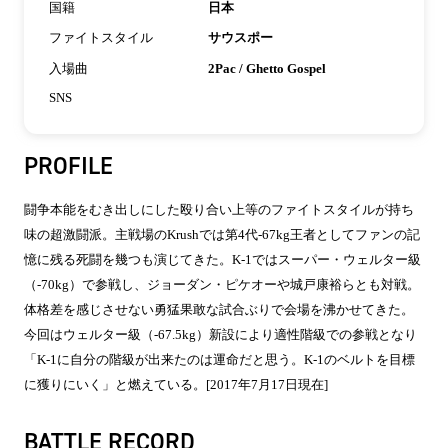
国籍
日本
ファイトスタイル
サウスポー
入場曲
2Pac / Ghetto Gospel
SNS
PROFILE
闘争本能をむき出しにした殴り合い上等のファイトスタイルが持ち
味の超激闘派。主戦場のKrushでは第4代-67kg王者としてファンの記
憶に残る死闘を幾つも演じてきた。K-1ではスーパー・ウェルター級
（-70kg）で参戦し、ジョーダン・ピケオーや城戸康裕らとも対戦。
体格差を感じさせない勇猛果敢な試合ぶりで会場を沸かせてきた。
今回はウェルター級（-67.5kg）新設により適性階級での参戦となり
「K-1に自分の階級が出来たのは運命だと思う。K-1のベルトを目標
に獲りにいく」と燃えている。[2017年7月17日現在]
BATTLE RECORD