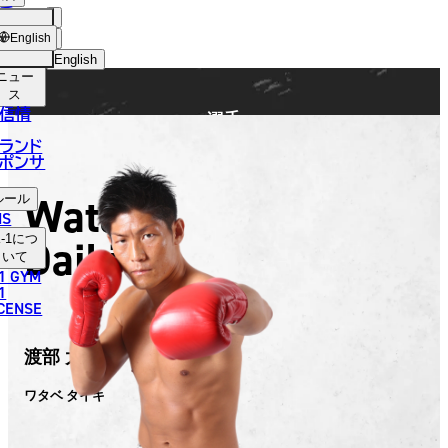
手
FIGHTER
ショッ
English
プ
English
ニュー
日本語
ス
信情
選手
English
ランド
ポンサ
한국어
Watabe
ルール
中文（简体）
NS
Daiki
-1
につ
中文（繁體）
いて
1 GYM
ไทย
1
ICENSE
العربية
渡部 太基
ワタベ ダイキ