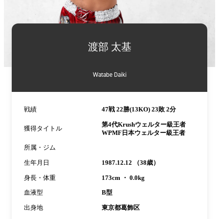
詳
細
渡部 太基
情
報
Watabe Daiki
戦績
47戦 22勝(13KO) 23敗 2分
第4代Krushウェルター級王者
獲得タイトル
WPMF日本ウェルター級王者
所属・ジム
生年月日
1987.12.12 （38歳）
身長・体重
173cm ・ 0.0kg
血液型
B型
出身地
東京都葛飾区