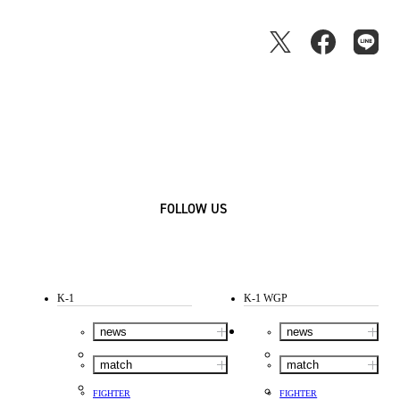
FOLLOW US
K-1
K-1 WGP
news
news
match
match
FIGHTER
FIGHTER