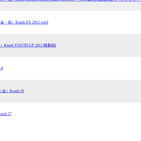
チケット
・祝）Krush-EX 2012 vol.6
グッズ
Krush YOUTH GP 2012 開幕戦I
全て
イベント
トピックス
メディア
チケット・グッズ
.4
読みもの
コラム
金）Krush.19
sh.17