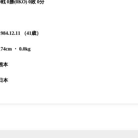
0戦 0勝(0KO) 0敗 0分
1984.12.11 （41歳）
174cm ・ 0.0kg
熊本
日本
総合トップ
K-1 WGP
Krush
Krush-EX
K-1
アマチュ
K-1
甲子園・
K-1 AWAR
K-
1.SHOP
ズ
K-
（
1.SHOP
ト
ギャラリー（