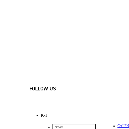
FOLLOW US
K-1
CALE
news