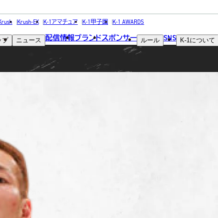
FIGHTER
Krush
Krush-EX
K-1アマチュア
K-1甲子園
K-1 AWARDS
配信情報
ブランド
スポンサー
SNS
ップ
ニュース
ルール
K-1
について
選手