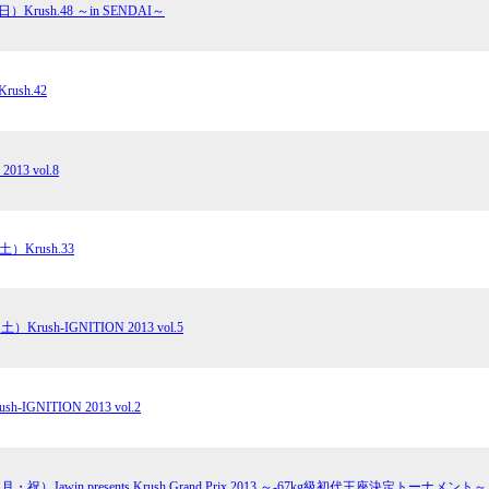
）Krush.48 ～in SENDAI～
ー）
ギャラリー（写
ギャラリー（動
K-1
（K
GYM
ム）
ush.42
K-
（フ
1.CLUB
ブ）
2013 vol.8
K-1 WGP
ル
）Krush.33
Krush公式
Krush-EX
ル
K-1アマチュ
ル
Krush-IGNITION 2013 vol.5
K-1甲子園・
ルール
-IGNITION 2013 vol.2
試合日程
試合結果
月・祝）Jawin presents Krush Grand Prix 2013 ～-67kg級初代王座決定トーナメント～