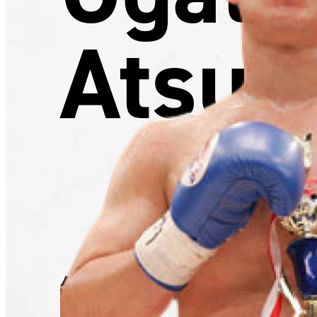
Atsus
緒方 惇