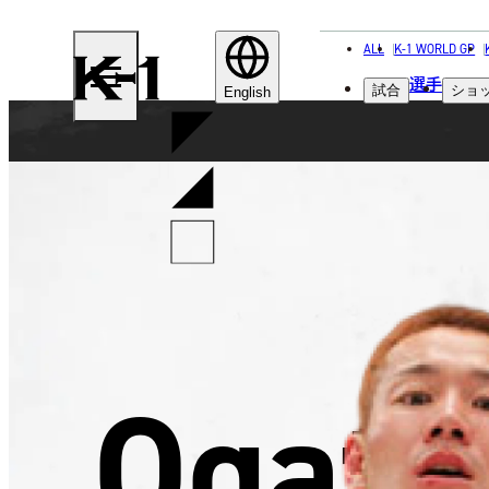
ALL
K-1 WORLD GP
K-
選手
試合
ショ
1
English
Ogata