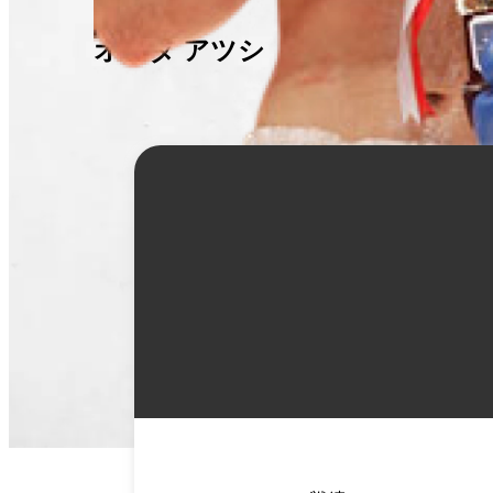
オガタ アツシ
詳
細
情
報