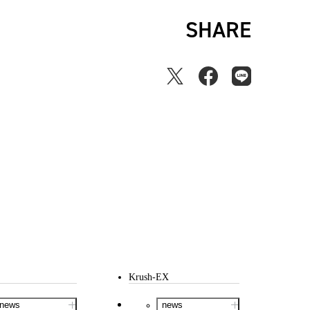
SHARE
Krush-EX
news
news