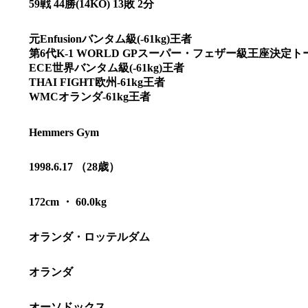
59戦 44勝(14KO) 13敗 2分
元Enfusionバンタム級(-61kg)王者
第6代K-1 WORLD GPスーパー・フェザー級王座決定
ECE世界バンタム級(-61kg)王者
THAI FIGHT欧州-61kg王者
WMCオランダ-61kg王者
Hemmers Gym
1998.6.17 （28歳）
172cm ・ 60.0kg
総合トップ
K-1 WGP
オランダ・ロッテルダム
Krush
Krush-EX
K-1
アマチュ
オランダ
K-1
甲子園・
K-1 AWAR
K-
オーソドックス