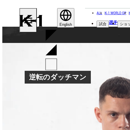
ALL
K-1 WORLD GP
K-
選手
試合
ショ
1
English
逆転のダッチマン