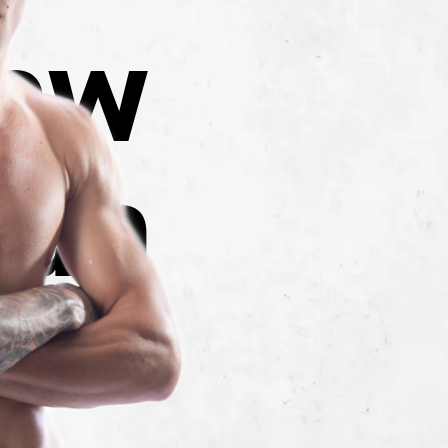
hew
man