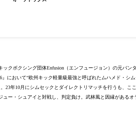
1.SHOP
ズ
K-
（
1.SHOP
ト
ギャラリー（
ー）
ギャラリー（写
ギャラリー（動
K-1
（K
GYM
ム）
K-
（フ
1.CLUB
ブ）
クボクシング団体Enfusion（エンフュージョン）の元バンタム
on 106』において“欧州キック軽量級最強と呼ばれたムハメド
K-1 WGP
ル
。23年10月にシムセックとダイレクトリマッチを行うも、ここ
Krush公式
Krush-EX
ュー・シュアイと対戦し、判定負け。武林風と因縁があるオランダ
ル
K-1アマチュ
ル
K-1甲子園・
ルール