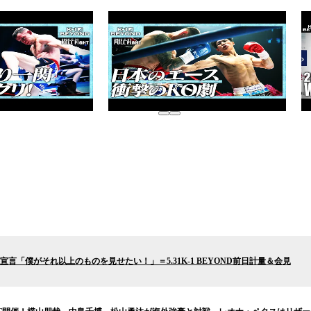
言「僕がそれ以上のものを見せたい！」＝5.31K-1 BEYOND前日計量＆会見