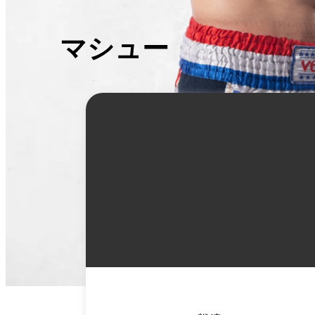
マシュー・ダールマ
詳
細
情
報