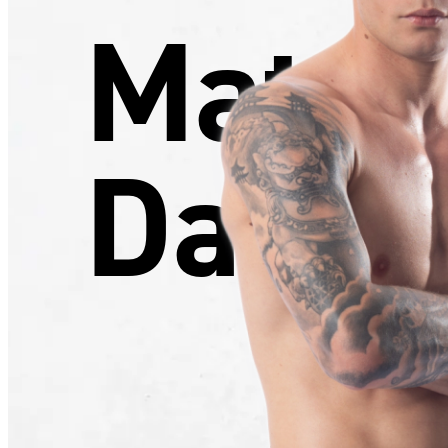
Matt
Daal