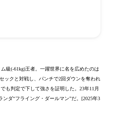
）
Facebook(JP)
チケッ
X(En)
）
Instagram(EN)
ポスタ
Youtube(EN)
Podcast(EN)
真）
weibo(CH)
画）
Official site(EN)
-1ジ
ァンクラ
K-1
の理念
K-1
とは
K-1 WGP
とは
Krush
とは
級(-61kg)王者。一躍世界に名を広めたのは
Krush-EX
とは
K-1
アマチュアとは
・シムセックと対戦し、パンチで2回ダウンを奪われ
公式ルー
K-
甲子園・カレッジ
1
とは
でも判定で下して強さを証明した。23年11月
ルール
K-1 AWARDS
とは
公式ルー
■ ガールズ
“フライング・ダールマン”だ。[2025年3
ガールズ一
アルー
覧
K-
ガール
カレッジ
1
ズ
Krush
ガー
ルズ