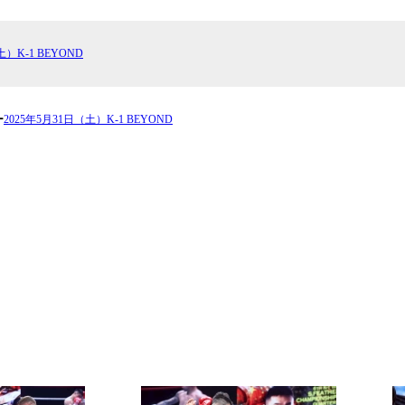
試合日程
試合結果
土）K-1 BEYOND
チケット
ー
2025年5月31日（土）K-1 BEYOND
グッズ
全て
イベント
トピックス
メディア
チケット・グッズ
読みもの
コラム