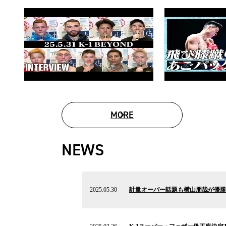
MORE
MOVIE LIST
NEWS
2025.05.30
の
2025.05.30
計量オーバー話題も横山朋哉が優勝宣
ニ
ュ
ー
2025.03.26
ス
の