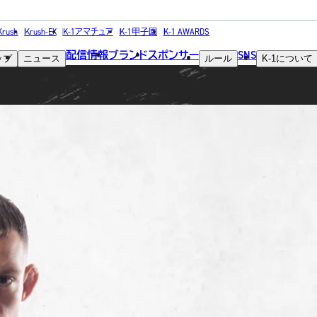
FIGHTER
Krush
Krush-EX
K-1アマチュア
K-1甲子園
K-1 AWARDS
配信情報
ブランド
スポンサー
SNS
ップ
ニュース
ルール
K-1
について
選手