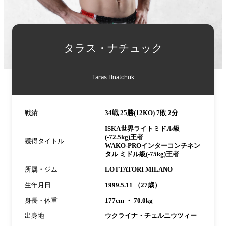
詳
細
タラス・ナチュック
情
報
Taras Hnatchuk
戦績
34戦 25勝(12KO) 7敗 2分
ISKA世界ライトミドル級
(-72.5kg)王者
獲得タイトル
WAKO-PROインターコンチネン
タル ミドル級(-75kg)王者
所属・ジム
LOTTATORI MILANO
生年月日
1999.5.11 （27歳）
身長・体重
177cm ・ 70.0kg
出身地
ウクライナ・チェルニウツィー