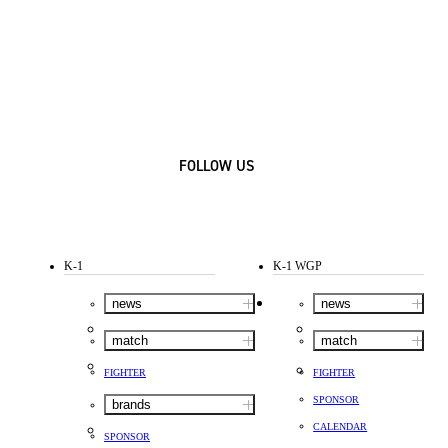
FOLLOW US
K-1
K-1 WGP
news
news
match
match
FIGHTER
FIGHTER
SPONSOR
brands
CALENDAR
SPONSOR