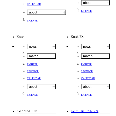
about
CALENDAR
LICENSE
about
LICENSE
Krush
Krush-EX
news
news
match
match
FIGHTER
FIGHTER
SPONSOR
SPONSOR
CALENDAR
CALENDAR
about
about
LICENSE
LICENSE
K-1AMATEUR
K-1
甲子園・カレッジ