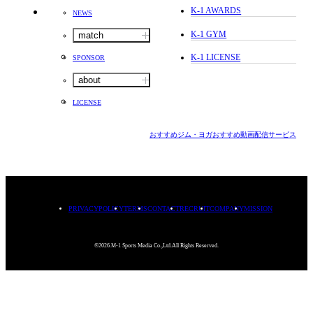
K-1 AWARDS
NEWS
K-1 GYM
match
K-1 LICENSE
SPONSOR
about
LICENSE
おすすめジム・ヨガ
おすすめ動画配信サービス
PRIVACYPOLICY
TERMS
CONTACT
RECRUIT
COMPANY
MISSION
©2026.M-1 Sports Media Co.,Ltd.All Rights Reserved.