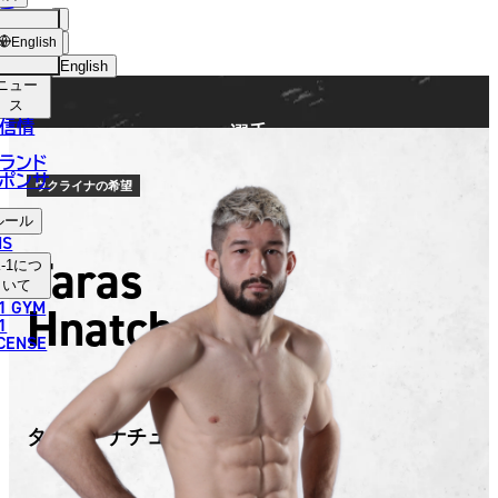
手
FIGHTER
ショッ
English
プ
English
ニュー
日本語
ス
信情
選手
English
ランド
ポンサ
한국어
ウクライナの希望
ルール
中文（简体）
NS
Taras
-1
につ
中文（繁體）
いて
1 GYM
Hnatchuk
ไทย
1
ICENSE
العربية
タラス・ナチュック