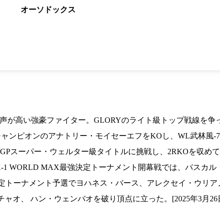
1.SHOP
ズ
オーソドックス
K-
（
1.SHOP
ト
ギャラリー（
ー）
ギャラリー（写
ギャラリー（動
K-1
（K
GYM
ム）
K-
（フ
1.CLUB
ブ）
の呼び声が高い強豪ファイター。GLORYのライト級トップ戦線
K-1 WGP
ル
級チャンピオンのアナトリー・モイセーエフをKOし、WL武林風‐7
Krush公式
Krush-EX
LD GPスーパー・ウェルター級タイトルに挑戦し、2RKOを収め
ル
K-1アマチュ
K-1 WORLD MAX最強決定トーナメント開幕戦では、パス
ル
K-1甲子園・
座決定トーナメント予選でヨハネス・バース、アレクセイ・ウリアノフに
ルール
オ、 ハン・ウェンバオを破り頂点に立った。[2025年3月2