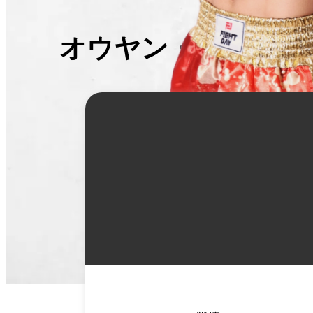
オウヤン・フェン
詳
細
情
報