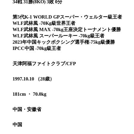
34戦 31勝(8KO) 3敗 0分
第5代K-1 WORLD GPスーパー・ウェルター級王者
WLF武林風 -70Kg級世界王者
WLF武林風 MAX -70kg王座決定トーナメント優勝
WLF武林風 スーパールーキー -70kg級王者
2023年中国キックボクシング選手権-75kg級優勝
IPCC中国 -70kg級王者
天津阿福ファイトクラブ/CFP
1997.10.10 （28歳）
181cm ・ 70.0kg
総合トップ
K-1 WGP
Krush
中国・安徽省
Krush-EX
K-1
アマチュ
K-1
甲子園・
中国
K-1 AWAR
K-