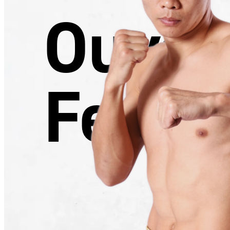
Ouya
Feng