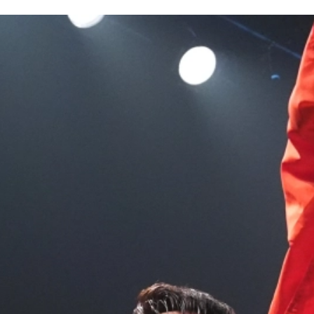
試合日程
試合結果
チケット
グッズ
全て
イベント
トピックス
メディア
チケット・グッズ
読みもの
コラム