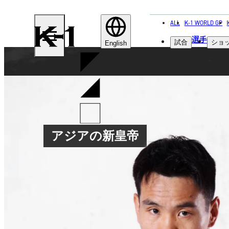
ALL
K-1 WORLD GP
K-
選手
試合
ショ
1
English
アジアの新皇帝