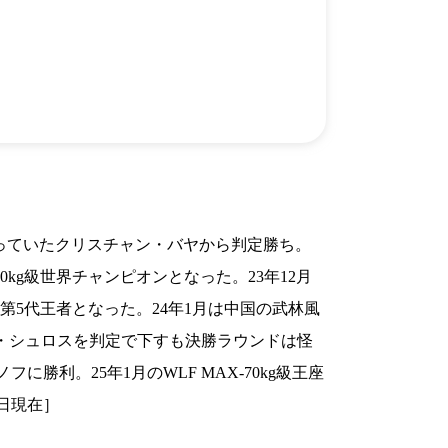
）
Facebook(JP)
チケッ
X(En)
）
Instagram(EN)
ポスタ
Youtube(EN)
Podcast(EN)
真）
weibo(CH)
画）
Official site(EN)
-1ジ
ァンクラ
K-1
の理念
K-1
とは
K-1 WGP
とは
Krush
とは
Krush-EX
とは
を争っていたクリスチャン・バヤから判定勝ち。
K-1
アマチュアとは
公式ルー
K-
甲子園・カレッジ
0kg級世界チャンピオンとなった。23年12月
1
とは
ルール
K-1 AWARDS
とは
公式ルー
て第5代王者となった。24年1月は中国の武林風
■ ガールズ
ガールズ一
アルー
カル・シュロスを判定で下すも決勝ラウンドは怪
覧
K-
ガール
カレッジ
勝利。25年1月のWLF MAX-70kg級王座
1
ズ
Krush
ガー
6日現在］
ルズ