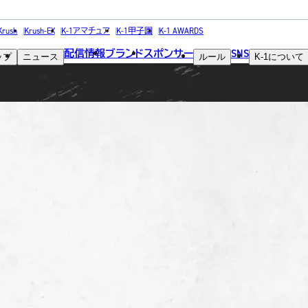
FIGHTER
Krush
Krush-EX
K-1アマチュア
K-1甲子園
K-1 AWARDS
配信情報
ブランド
スポンサー
SNS
ップ
ニュース
ルール
K-1
について
選手