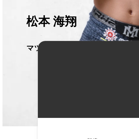
松本 海翔
マツモト ハルト
詳
細
情
報