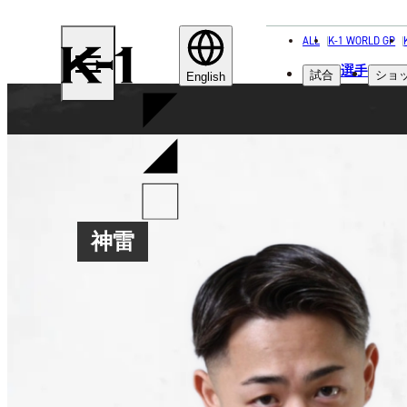
ALL
K-1 WORLD GP
K-
選手
試合
ショ
1
English
神雷