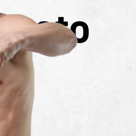
umoto
o