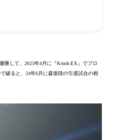
）
Facebook(JP)
チケッ
X(En)
）
Instagram(EN)
ポスタ
Youtube(EN)
Podcast(EN)
真）
weibo(CH)
画）
Official site(EN)
-1ジ
ァンクラ
K-1
の理念
K-1
とは
K-1 WGP
とは
勝して、2023年4月に『Krush-EX』でプロ
Krush
とは
Krush-EX
とは
KOで破ると、24年6月に森坂陸の引退試合の相
K-1
アマチュアとは
公式ルー
K-
甲子園・カレッジ
1
とは
ルール
K-1 AWARDS
とは
公式ルー
■ ガールズ
ガールズ一
アルー
覧
K-
ガール
カレッジ
1
ズ
Krush
ガー
ルズ