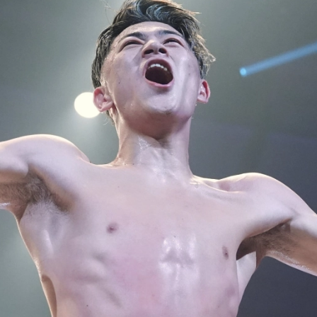
試合日程
試合結果
チケット
グッズ
全て
イベント
トピックス
メディア
チケット・グッズ
読みもの
コラム