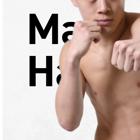
Mats
Harut