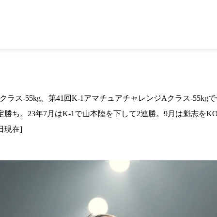
1.SHOP
ズ
K-
（
1.SHOP
ト
ギャラリー（
ー）
ギャラリー（写
ギャラリー（動
K-1
（K
GYM
ム）
K-
（フ
1.CLUB
ブ）
ス-55kg、第41回K-1アマチュアチャレンジAクラス-55kgで優
判定勝ち。23年7月はK-1で山本陸を下して2連勝。9月は魁志を
K-1 WGP
日現在]
ル
Krush公式
Krush-EX
ル
K-1アマチュ
ル
K-1甲子園・
ルール