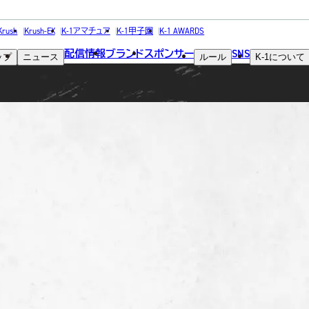
FIGHTER
Krush
Krush-EX
K-1アマチュア
K-1甲子園
K-1 AWARDS
配信情報
ブランド
スポンサー
SNS
ップ
ニュース
ルール
K-1
について
選手