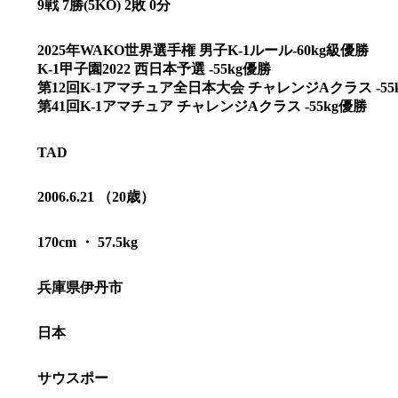
9戦 7勝(5KO) 2敗 0分
2025年WAKO世界選手権 男子K-1ルール-60kg級優勝
K-1甲子園2022 西日本予選 -55kg優勝
第12回K-1アマチュア全日本大会 チャレンジAクラス -55
第41回K-1アマチュア チャレンジAクラス -55kg優勝
TAD
2006.6.21 （20歳）
170cm ・ 57.5kg
兵庫県伊丹市
総合トップ
K-1 WGP
Krush
Krush-EX
日本
K-1
アマチュ
K-1
甲子園・
K-1 AWAR
サウスポー
K-