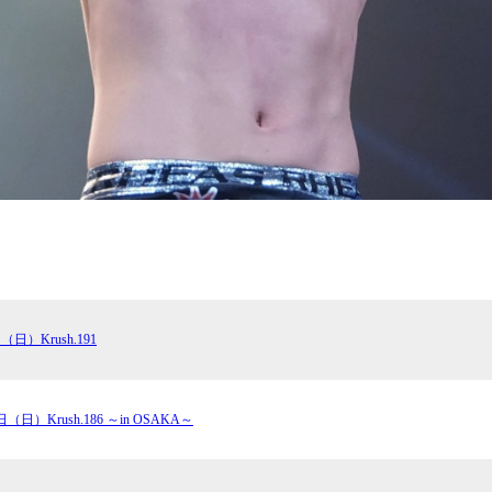
（日）Krush.191
日（日）Krush.186 ～in OSAKA～