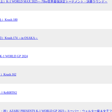
日（土）K-1 WORLD MAX 2025～-70kg世界最強決定トーナメント・決勝ラウンド～
）Krush.180
）Krush.174 ～in OSAKA～
1 WORLD GP 2024
Krush.162
 ReBIRTH2
（月・祝）AZABU PRESENTS K-1 WORLD GP 2023～スーパー・ウェルター