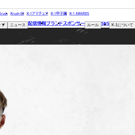
FIGHTER
Krush
Krush-EX
K-1アマチュア
K-1甲子園
K-1 AWARDS
配信情報
ブランド
スポンサー
SNS
ップ
ニュース
ルール
K-1
について
選手