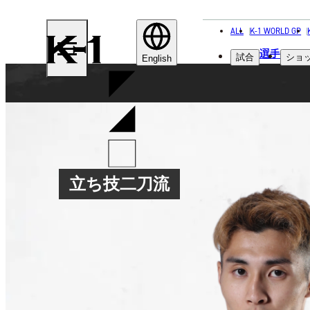
ALL
K-1 WORLD GP
K-
選手
試合
ショ
1
English
立ち技二刀流