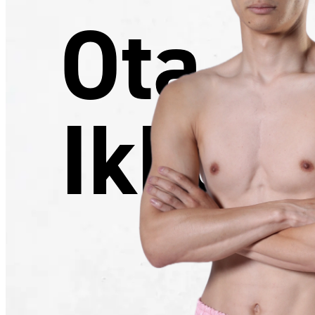
Ota
Ikko