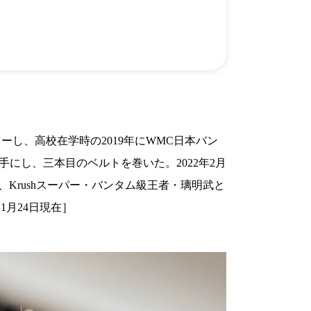
）
Facebook(JP)
チケッ
X(En)
）
Instagram(EN)
ポスタ
Youtube(EN)
Podcast(EN)
真）
weibo(CH)
画）
Official site(EN)
-1ジ
ァンクラ
K-1
の理念
K-1
とは
K-1 WGP
とは
ーし、高校在学時の2019年にWMC日本バン
Krush
とは
Krush-EX
とは
手にし、三本目のベルトを巻いた。2022年2月
K-1
アマチュアとは
公式ルー
K-
甲子園・カレッジ
、Krushスーパー・バンタム級王者・璃明武と
1
とは
ルール
K-1 AWARDS
とは
1月24日現在］
公式ルー
■ ガールズ
ガールズ一
アルー
覧
K-
ガール
カレッジ
1
ズ
Krush
ガー
ルズ