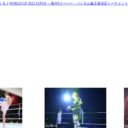
日）K-1 WORLD GP 2022 JAPAN ～第3代スーパー・バンタム級王座決定トーナメン