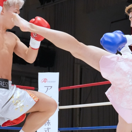
試合日程
試合結果
チケット
グッズ
全て
イベント
トピックス
メディア
チケット・グッズ
読みもの
コラム