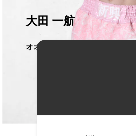
大田 一航
オオタ イッコウ
詳
細
情
報