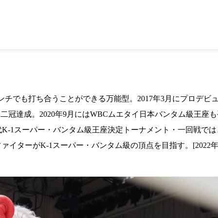
1.SHOP
ズ
K-
（
1.SHOP
ト
ギャラリー（
ー）
ギャラリー（写
ギャラリー（動
K-1
（K
GYM
ム）
K-
（フ
1.CLUB
ブ）
チでも打ち合うことができる万能型。2017年3月にプロデビュ
二冠達成。2020年9月にはWBCムエタイ日本バンタム級王座も
K-1 WGP
第3代K-1スーパー・バンタム級王座決定トーナメント・一回戦では
ル
Krush公式
ァイターがK-1スーパー・バンタム級の頂点を目指す。[2022年
Krush-EX
ル
K-1アマチュ
ル
K-1甲子園・
ルール