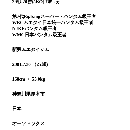
29戦 20勝(5KO) 7敗 2分
第7代Bigbangスーパー・バンタム級王者
WBCムエタイ日本統一バンタム級王者
NJKFバンタム級王者
WMC日本バンタム級王者
新興ムエタイジム
2001.7.30 （25歳）
168cm ・ 55.0kg
神奈川県厚木市
総合トップ
K-1 WGP
Krush
Krush-EX
日本
K-1
アマチュ
K-1
甲子園・
K-1 AWAR
オーソドックス
K-