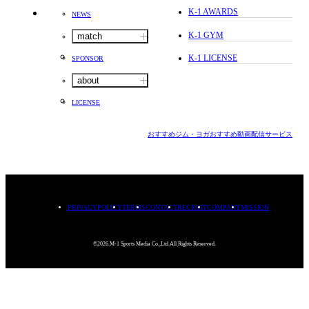
K-1 AWARDS
NEWS
K-1 GYM
match
K-1 LICENSE
SPONSOR
about
LICENSE
おすすめジム・ヨガ
おすすめ動画配信サービス
PRIVACYPOLICY
TERMS
CONTACT
RECRUIT
COMPANY
MISSION
©2026.M-1 Sports Media Co.,Ltd.All Rights Reserved.