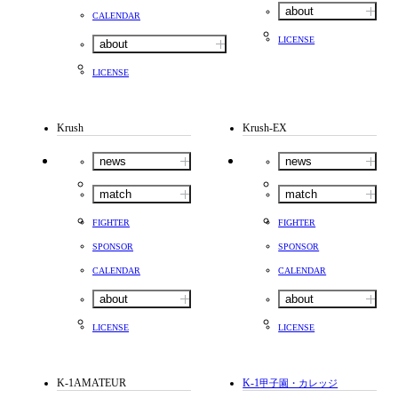
about
CALENDAR
LICENSE
about
LICENSE
Krush
Krush-EX
news
news
match
match
FIGHTER
FIGHTER
SPONSOR
SPONSOR
CALENDAR
CALENDAR
about
about
LICENSE
LICENSE
K-1AMATEUR
K-1
甲子園・カレッジ