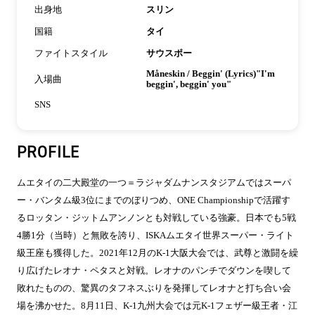
出身地
スリン
国籍
タイ
ファイトスタイル
サウスポー
Måneskin / Beggin' (Lyrics)"I'm
入場曲
beggin', beggin' you"
SNS
PROFILE
ムエタイの二大殿堂の一つ＝ラジャダムナンスタジアムではスーパ
ー・バンタム級3位にまでのぼりつめ、ONE Championshipで活躍す
るロッタン・ジットムアンノンとも対戦している強豪。日本でも5戦
4勝1分（当時）と無敗を誇り、ISKAムエタイ世界スーパー・ライト
級王座も獲得した。2021年12月のK-1大阪大会では、武尊と激闘を繰
り広げたレオナ・ペタスと対戦。レオナのパンチでダウンを喫して
敗れたものの、驚異のタフネスぶりを発揮してレオナと打ち合い会
場を沸かせた。8月11日、K-1九州大会では元K-1フェザー級王者・江