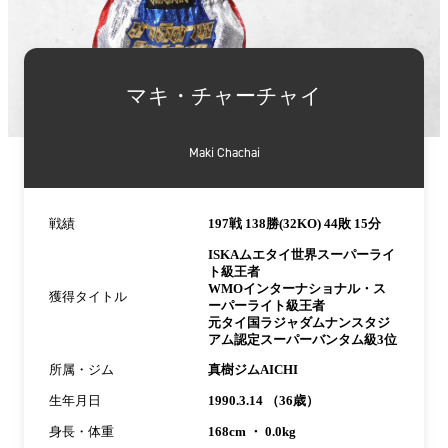
詳
細
マキ・チャーチャイ
情
報
Maki Chachai
戦績
197戦 138勝(32KO) 44敗 15分
ISKAムエタイ世界スーパーライ
ト級王者
WMOインターナショナル・ス
獲得タイトル
ーパーライト級王者
元タイ国ラジャダムナンスタジ
アム認定スーパーバンタム級3位
所属・ジム
真樹ジムAICHI
生年月日
1990.3.14 （36歳）
身長・体重
168cm ・ 0.0kg