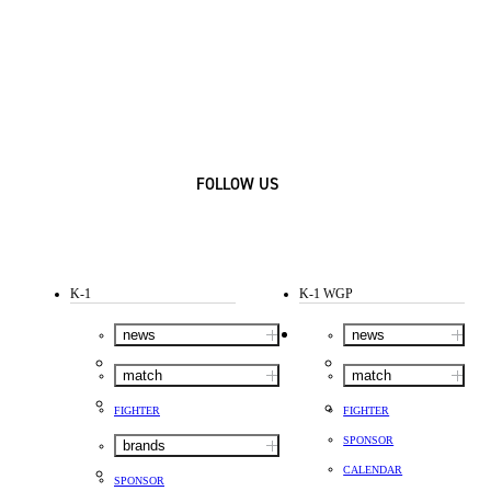
FOLLOW US
K-1
K-1 WGP
news
news
match
match
FIGHTER
FIGHTER
SPONSOR
brands
CALENDAR
SPONSOR