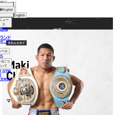
手
FIGHTER
ショッ
English
プ
English
ニュー
日本語
ス
信情
選手
English
ランド
ポンサ
한국어
暴れムエタイ
ルール
中文（简体）
NS
Maki
-1
につ
中文（繁體）
いて
1 GYM
Chachai
ไทย
1
ICENSE
العربية
マキ・チャーチャイ