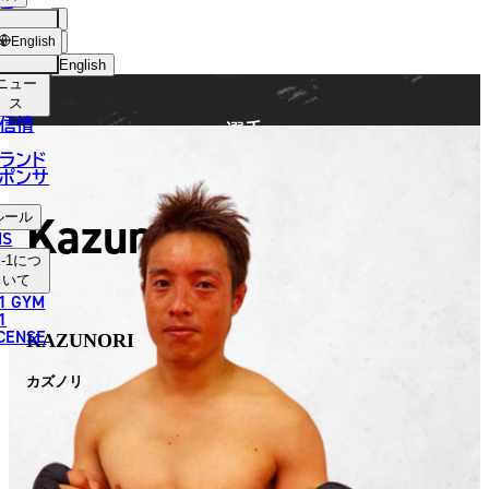
手
FIGHTER
ショッ
English
プ
English
ニュー
日本語
ス
信情
選手
English
ランド
ポンサ
한국어
Kazunori
ルール
中文（简体）
NS
-1
につ
中文（繁體）
いて
1 GYM
ไทย
1
ICENSE
KAZUNORI
العربية
カズノリ