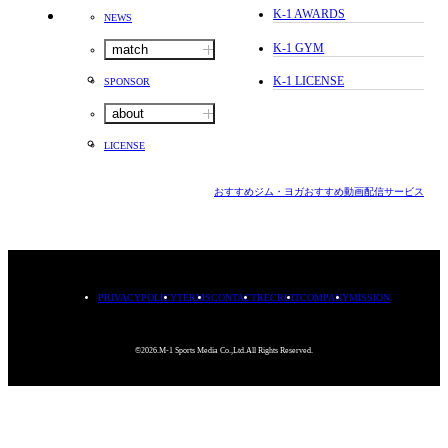
K-1 AWARDS
NEWS
K-1 GYM
match
K-1 LICENSE
SPONSOR
about
LICENSE
おすすめジム・ヨガ
おすすめ動画配信サービス
PRIVACYPOLICY
TERMS
CONTACT
RECRUIT
COMPANY
MISSION
©2026.M-1 Sports Media Co.,Ltd.All Rights Reserved.