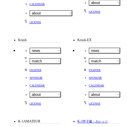
about
CALENDAR
LICENSE
about
LICENSE
Krush
Krush-EX
news
news
match
match
FIGHTER
FIGHTER
SPONSOR
SPONSOR
CALENDAR
CALENDAR
about
about
LICENSE
LICENSE
K-1AMATEUR
K-1
甲子園・カレッジ