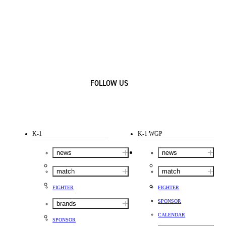
FOLLOW US
K-1
K-1 WGP
news
news
match
match
FIGHTER
FIGHTER
SPONSOR
brands
CALENDAR
SPONSOR