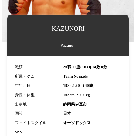
詳
KAZUNORI
細
情
報
Kazunori
戦績
26戦 12勝(3KO) 14敗 0分
所属・ジム
Team Nomads
生年月日
1986.5.20 （40歳）
身長・体重
165cm ・ 0.0kg
出身地
静岡県伊豆市
国籍
日本
ファイトスタイル
オーソドックス
SNS