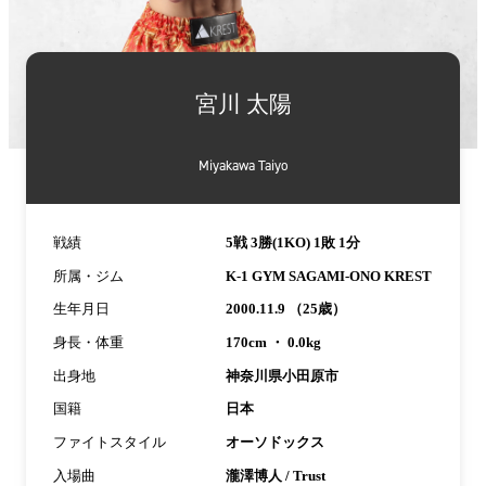
詳
細
宮川 太陽
情
報
Miyakawa Taiyo
戦績
5戦 3勝(1KO) 1敗 1分
所属・ジム
K-1 GYM SAGAMI-ONO KREST
生年月日
2000.11.9 （25歳）
身長・体重
170cm ・ 0.0kg
出身地
神奈川県小田原市
国籍
日本
ファイトスタイル
オーソドックス
入場曲
瀧澤博人 / Trust