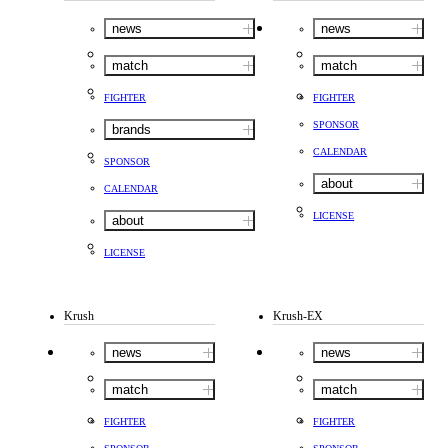
news
news
match
match
FIGHTER
FIGHTER
SPONSOR
brands
CALENDAR
SPONSOR
about
CALENDAR
LICENSE
about
LICENSE
Krush
Krush-EX
news
news
match
match
FIGHTER
FIGHTER