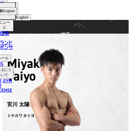
手
FIGHTER
ショッ
English
プ
English
ニュー
日本語
ス
信情
選手
English
ランド
ポンサ
한국어
Miyakawa
ルール
中文（简体）
NS
Taiyo
-1
につ
中文（繁體）
いて
1 GYM
ไทย
1
ICENSE
العربية
宮川 太陽
ミヤカワ タイヨウ