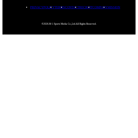
PRIVACYPOLICY
TERMS
CONTACT
RECRUIT
COMPANY
MISSION
©2026.M-1 Sports Media Co.,Ltd.All Rights Reserved.