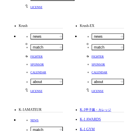
LICENSE
Krush
Krush-EX
news
news
match
match
FIGHTER
FIGHTER
SPONSOR
SPONSOR
CALENDAR
CALENDAR
about
about
LICENSE
LICENSE
K-1AMATEUR
K-1
甲子園・カレッジ
K-1 AWARDS
NEWS
K-1 GYM
match