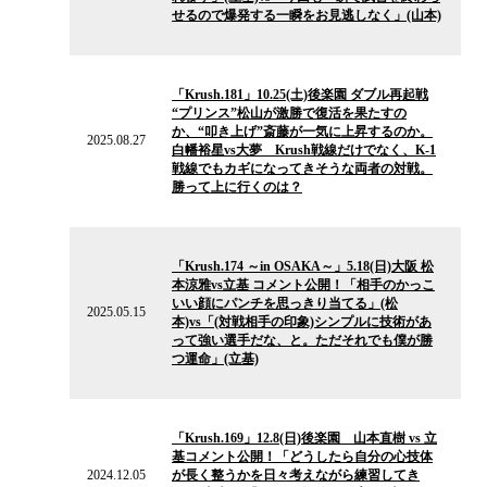
ー
せるので爆発する一瞬をお見逃しなく」(山本)
ス
2025.08.27
の
「Krush.181」10.25(土)後楽園 ダブル再起戦
ニ
“プリンス”松山が激勝で復活を果たすの
ュ
か、“叩き上げ”斎藤が一気に上昇するのか。
ー
2025.08.27
白幡裕星vs大夢 Krush戦線だけでなく、K-1
ス
戦線でもカギになってきそうな両者の対戦。
勝って上に行くのは？
2025.05.15
の
「Krush.174 ～in OSAKA～」5.18(日)大阪 松
ニ
本涼雅vs立基 コメント公開！「相手のかっこ
ュ
いい顔にパンチを思っきり当てる」(松
ー
2025.05.15
本)vs「(対戦相手の印象)シンプルに技術があ
ス
って強い選手だな、と。ただそれでも僕が勝
つ運命」(立基)
2024.12.05
の
「Krush.169」12.8(日)後楽園 山本直樹 vs 立
ニ
基コメント公開！「どうしたら自分の心技体
ュ
2024.12.05
が長く整うかを日々考えながら練習してき
ー