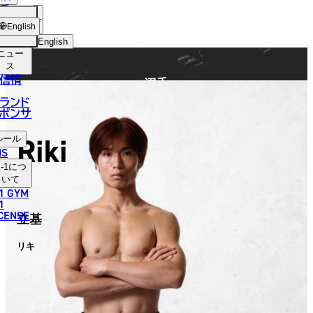
手
FIGHTER
ショッ
English
プ
English
ニュー
日本語
ス
信情
選手
English
ランド
ポンサ
한국어
Riki
ルール
中文（简体）
NS
-1
につ
中文（繁體）
いて
1 GYM
ไทย
1
ICENSE
立基
العربية
リキ