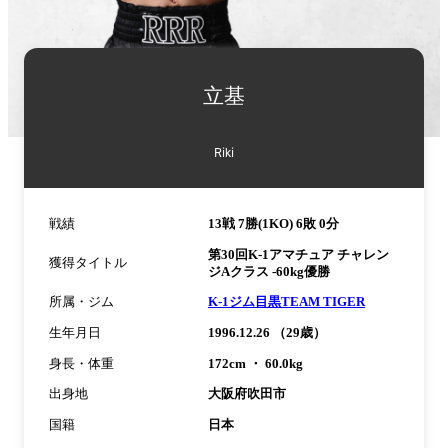
詳
細
立基
情
報
Riki
戦績
13戦 7勝(1KO) 6敗 0分
第30回K-1アマチュア チャレン
獲得タイトル
ジAクラス -60kg優勝
所属・ジム
K-1ジム目黒TEAM TIGER
生年月日
1996.12.26 （29歳）
身長・体重
172cm ・ 60.0kg
出身地
大阪府吹田市
国籍
日本