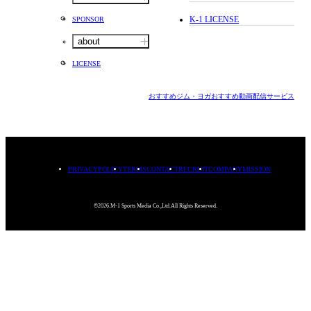
K-1 LICENSE
SPONSOR
about
LICENSE
おすすめジム・ヨガ
おすすめ動画配信サービス
PRIVACYPOLICY
TERMS
CONTACT
RECRUIT
COMPANY
MISSION
©2026.M-1 Sports Media Co.,Ltd.All Rights Reserved.