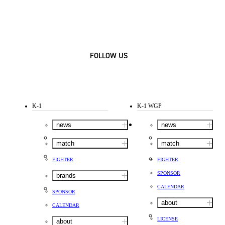
FOLLOW US
K-1
K-1 WGP
news
news
match
match
FIGHTER
FIGHTER
SPONSOR
brands
CALENDAR
SPONSOR
about
CALENDAR
LICENSE
about