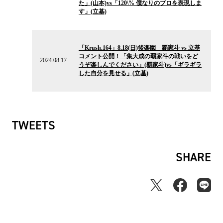
た」(山本)vs「120\% 僕なりのプロを表現しま
ス
す」(立基)
2024.08.17
の
「Krush.164」8.18(日)後楽園 覇家斗 vs 立基
ニ
コメント公開！「集大成の覇家斗の戦いをど
ュ
2024.08.17
うぞ楽しんでください」(覇家斗)vs「ギラギラ
ー
した自分を見せる」(立基)
ス
TWEETS
SHARE