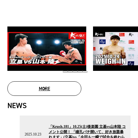
MORE
MOVIE LIST
NEWS
2025.10.23
の
「Krush.181」10.25(土)後楽園 立基vs山本陸 コ
ニ
メント公開！ 「瞳孔バチ開いて、好き放題暴
ュ
2025.10.23
れます」(立基)vs「今回も一瞬で試合を終わら