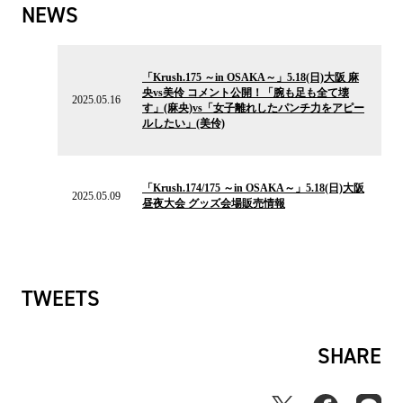
NEWS
2025.05.16
の
「Krush.175 ～in OSAKA～」5.18(日)大阪 麻
ニ
央vs美伶 コメント公開！「腕も足も全て壊
ュ
2025.05.16
す」(麻央)vs「女子離れしたパンチ力をアピー
ー
ルしたい」(美伶)
ス
2025.05.09
の
「Krush.174/175 ～in OSAKA～」5.18(日)大阪
ニ
2025.05.09
昼夜大会 グッズ会場販売情報
ュ
ー
ス
TWEETS
SHARE