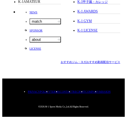
K-1AMATEUR
K-1
甲子園・カレッジ
K-1 AWARDS
NEWS
K-1 GYM
match
K-1 LICENSE
SPONSOR
about
LICENSE
おすすめジム・ヨガ
おすすめ動画配信サービス
PRIVACYPOLICY
TERMS
CONTACT
RECRUIT
COMPANY
MISSION
©2026.M-1 Sports Media Co.,Ltd.All Rights Reserved.