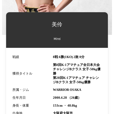
詳
細
美伶
情
報
Mirei
戦績
8戦 6勝(1KO) 2敗 0分
第8回K-1アマチュア全日本大会
チャレンジBクラス 女子-50kg優
獲得タイトル
勝
第28回K-1アマチュア チャレン
ジBクラス 女子-50kg優勝
所属・ジム
WARRIOR OSAKA
生年月日
2000.4.28 （26歳）
身長・体重
153cm ・ 48.0kg
出身地
大阪府大阪市