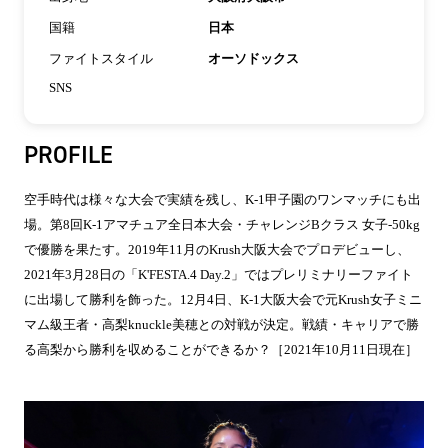
国籍
日本
ファイトスタイル
オーソドックス
SNS
PROFILE
空手時代は様々な大会で実績を残し、K-1甲子園のワンマッチにも出
場。第8回K-1アマチュア全日本大会・チャレンジBクラス 女子-50kg
で優勝を果たす。2019年11月のKrush大阪大会でプロデビューし、
2021年3月28日の「K'FESTA.4 Day.2」ではプレリミナリーファイト
に出場して勝利を飾った。12月4日、K-1大阪大会で元Krush女子ミニ
マム級王者・高梨knuckle美穂との対戦が決定。戦績・キャリアで勝
る高梨から勝利を収めることができるか？［2021年10月11日現在］