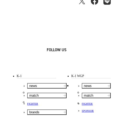
FOLLOW US
K-1
K-1 WGP
news
news
match
match
FIGHTER
FIGHTER
SPONSOR
brands