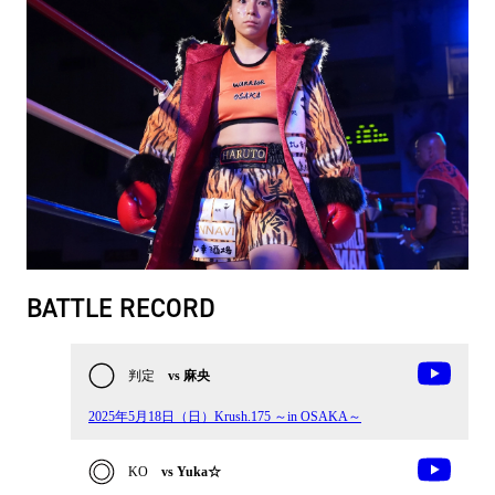
BATTLE RECORD
判定
vs 麻央
2025年5月18日（日）Krush.175 ～in OSAKA～
KO
vs Yuka☆