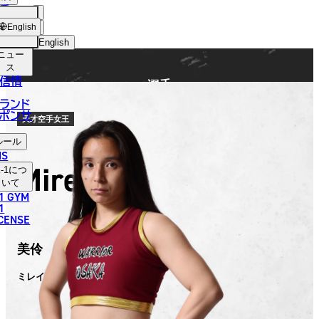
手
FIGHTER
ショッ
English
プ
English
ニュー
日本語
ス
信情
選手
English
ランド
ポンサ
한국어
天才空手女王
ルール
中文（简体）
NS
Mirei
-1
につ
中文（繁體）
いて
1 GYM
ไทย
1
ICENSE
العربية
美伶
ミレイ