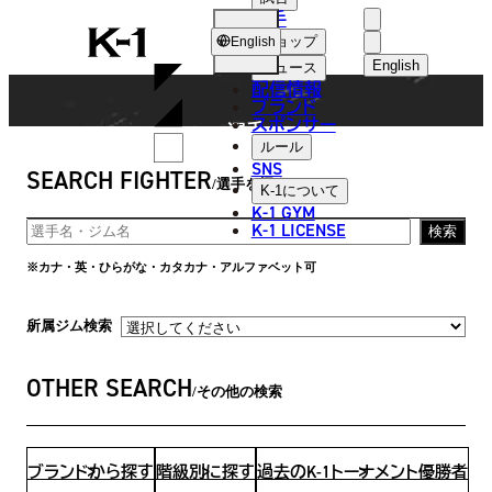
選手
FIGHTER
K-
ショップ
English
1
English
ニュース
配信情報
日本語
ブランド
スポンサー
選手
English
ルール
SNS
SEARCH FIGHTER
한국어
選手を探す
K-1
について
K-1 GYM
中文（简体
K-1 LICENSE
検索
中文（繁體
※カナ・英・ひらがな・カタカナ・アルファベット可
ไทย
所属ジム検索
العربية
OTHER SEARCH
その他の検索
ブランドから探す
階級別に探す
過去のK-1トーナメント優勝者