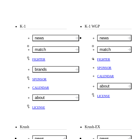
K-1
K-1 WGP
news
news
match
match
FIGHTER
FIGHTER
SPONSOR
brands
CALENDAR
SPONSOR
about
CALENDAR
LICENSE
about
LICENSE
Krush
Krush-EX
news
news