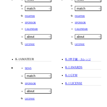
match
match
FIGHTER
FIGHTER
SPONSOR
SPONSOR
CALENDAR
CALENDAR
about
about
LICENSE
LICENSE
K-1AMATEUR
K-1
甲子園・カレッジ
K-1 AWARDS
NEWS
K-1 GYM
match
K-1 LICENSE
SPONSOR
about
LICENSE