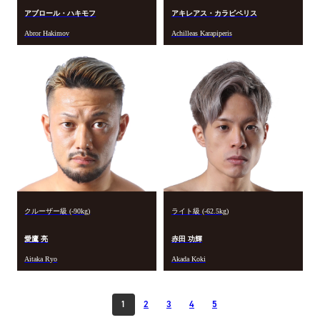
アブロール・ハキモフ
アキレアス・カラピペリス
Abror Hakimov
Achilleas Karapiperis
クルーザー級 (-90kg)
ライト級 (-62.5kg)
愛鷹 亮
赤田 功輝
Aitaka Ryo
Akada Koki
1
2
3
4
5