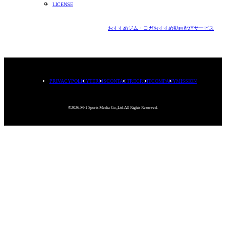
LICENSE
おすすめジム・ヨガ
おすすめ動画配信サービス
PRIVACYPOLICY
TERMS
CONTACT
RECRUIT
COMPANY
MISSION
©2026.M-1 Sports Media Co.,Ltd.All Rights Reserved.