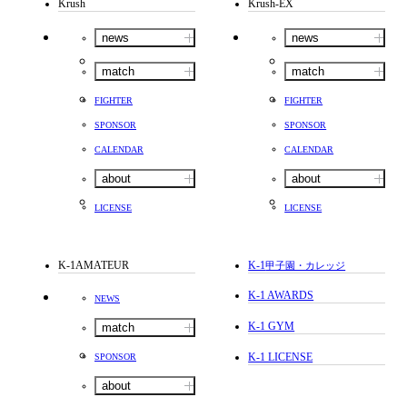
Krush
Krush-EX
news
news
match
match
FIGHTER
FIGHTER
SPONSOR
SPONSOR
CALENDAR
CALENDAR
about
about
LICENSE
LICENSE
K-1AMATEUR
K-1
甲子園・カレッジ
K-1 AWARDS
NEWS
K-1 GYM
match
K-1 LICENSE
SPONSOR
about