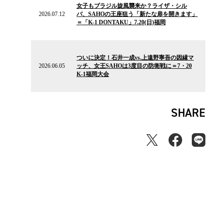
女子もブラジル旋風襲来か？ライザ・シル
ニ
2026.07.12
バ、SAHOの王座狙う「新たな扉を開きます」
ュ
＝「K-1 DONTAKU」7.20(日)福岡
ー
ス
2026.06.05
の
ついに決定！石井一成vs.上遠野寧吾の因縁マ
ニ
2026.06.05
ッチ、女王SAHOは3度目の防衛戦に＝7・20
ュ
K-1福岡大会
ー
ス
SHARE