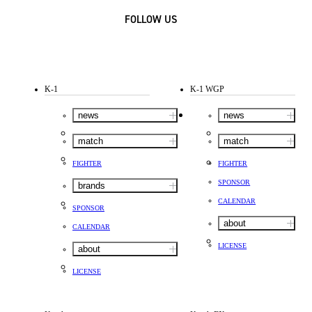
FOLLOW US
K-1
K-1 WGP
news
news
match
match
FIGHTER
FIGHTER
SPONSOR
brands
CALENDAR
SPONSOR
about
CALENDAR
LICENSE
about
LICENSE