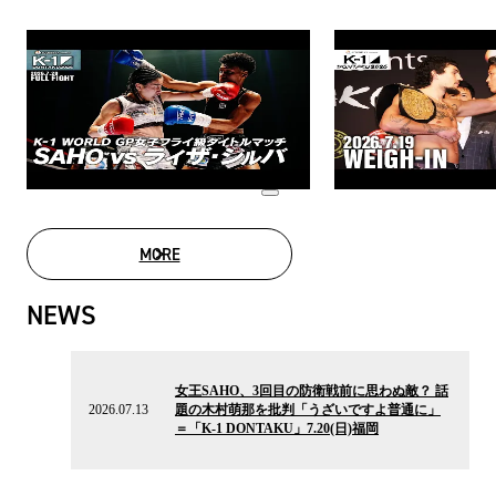
MORE
MOVIE LIST
NEWS
2026.07.13
の
女王SAHO、3回目の防衛戦前に思わぬ敵？ 話
ニ
2026.07.13
題の木村萌那を批判「うざいですよ普通に」
ュ
＝「K-1 DONTAKU」7.20(日)福岡
ー
ス
2026.07.12
の