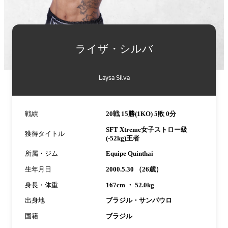
詳
細
ライザ・シルバ
情
報
Laysa Silva
戦績
20戦 15勝(1KO) 5敗 0分
SFT Xtreme女子ストロー級
獲得タイトル
(-52kg)王者
所属・ジム
Equipe Quinthai
生年月日
2000.5.30 （26歳）
身長・体重
167cm ・ 52.0kg
出身地
ブラジル・サンパウロ
国籍
ブラジル