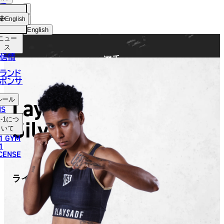
手
FIGHTER
ショッ
English
プ
English
ニュー
日本語
ス
信情
選手
English
ランド
ポンサ
한국어
Laysa
ルール
中文（简体）
NS
Silva
-1
につ
中文（繁體）
いて
1 GYM
ไทย
1
ICENSE
العربية
ライザ・シルバ