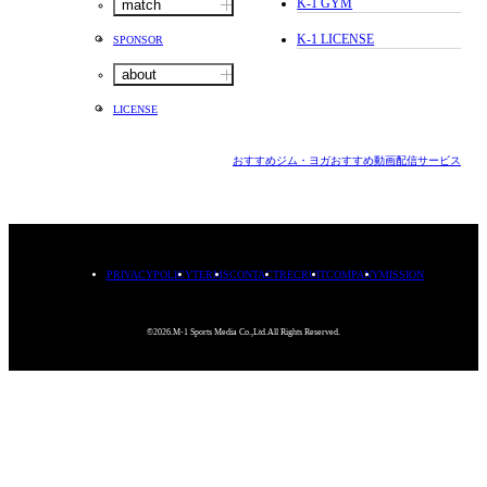
K-1 GYM
match
K-1 LICENSE
SPONSOR
about
LICENSE
おすすめジム・ヨガ
おすすめ動画配信サービス
PRIVACYPOLICY
TERMS
CONTACT
RECRUIT
COMPANY
MISSION
©2026.M-1 Sports Media Co.,Ltd.All Rights Reserved.