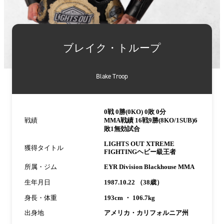
詳
細
ブレイク・トループ
情
報
Blake Troop
0戦 0勝(0KO) 0敗 0分
戦績
MMA戦績 16戦9勝(8KO/1SUB)6
敗1無効試合
LIGHTS OUT XTREME
獲得タイトル
FIGHTINGヘビー級王者
所属・ジム
EYR Division Blackhouse MMA
生年月日
1987.10.22 （38歳）
身長・体重
193cm ・ 106.7kg
出身地
アメリカ・カリフォルニア州