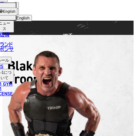
手
FIGHTER
ショッ
English
プ
English
ニュー
日本語
ス
信情
選手
English
ランド
ポンサ
한국어
Blake
ルール
中文（简体）
NS
Troop
-1
につ
中文（繁體）
いて
1 GYM
ไทย
1
ICENSE
العربية
ブレイク・トループ