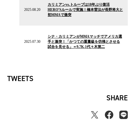
の
カリミアンvs.トループは18年ぶり復活
ニ
2025.08.20
HERO’Sルールで実施！橋本雷汰が長野将大と
ュ
初MMAで激突
ー
ス
2025.07.30
の
シナ・カリミアンがMMAマッチでアメリカ選
ニ
2025.07.30
手と激突！「かつての重量級を彷彿とさせる
ュ
試合を見せる」＝9.7K-1代々木第二
ー
ス
TWEETS
SHARE