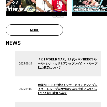
MORE
MOVIE LIST
NEWS
2025.09.19
の
「K-1 WORLD MAX」9.7 代々木 <HERO'Sル
ニ
2025.09.19
ール> シナ・カリミアンvsブレイク・トループ
ュ
戦の裁定について
ー
ス
2025.09.06
の
危険なHERO’S対決！シナ・カリミアンとブレ
ニ
2025.09.06
イク・トループが大乱闘で会見中止に＝9.7 K-
ュ
1 MAX前日計量＆会見
ー
ス
2025.08.20