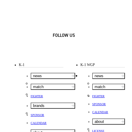
FOLLOW US
K-1
K-1 WGP
news
news
match
match
FIGHTER
FIGHTER
SPONSOR
brands
CALENDAR
SPONSOR
about
CALENDAR
LICENSE