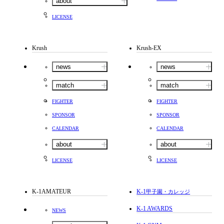
about
LICENSE
Krush
Krush-EX
news
news
match
match
FIGHTER
FIGHTER
SPONSOR
SPONSOR
CALENDAR
CALENDAR
about
about
LICENSE
LICENSE
K-1AMATEUR
K-1
甲子園・カレッジ
K-1 AWARDS
NEWS