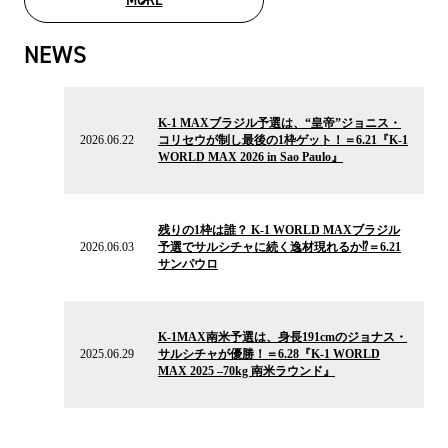
MOVIE LIST
NEWS
2026.06.22
の
K-1 MAXブラジル予選は、“皇帝”ジョニス・
ニ
2026.06.22
コリセウが制し最後の1枠ゲット！＝6.21『K-1
ュ
WORLD MAX 2026 in Sao Paulo』
ー
ス
2026.06.03
の
残りの1枠は誰？ K-1 WORLD MAXブラジル
ニ
2026.06.03
予選でサルシチャに続く逸材現れるか⁉＝6.21
ュ
サンパウロ
ー
ス
2025.06.29
の
K-1MAX南米予選は、身長191cmのジョナス・
ニ
2025.06.29
サルシチャが優勝！＝6.28『K-1 WORLD
ュ
MAX 2025 –70kg 南米ラウンド』
ー
ス