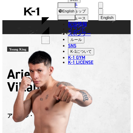
選手
FIGHTER
K-
ショップ
English
1
English
ニュース
配信情報
日本語
ブランド
スポンサー
選手
English
ルール
SNS
한국어
Young King
K-1
について
K-1 GYM
中文（简体
K-1 LICENSE
Ariel
中文（繁體
Villalba
ไทย
العربية
アリエル・ビジャルバ