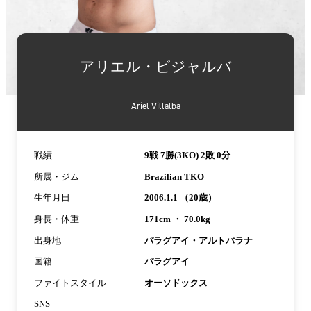
詳
細
アリエル・ビジャルバ
情
報
Ariel Villalba
戦績
9戦 7勝(3KO) 2敗 0分
所属・ジム
Brazilian TKO
生年月日
2006.1.1 （20歳）
身長・体重
171cm ・ 70.0kg
出身地
パラグアイ・アルトパラナ
国籍
パラグアイ
ファイトスタイル
オーソドックス
SNS