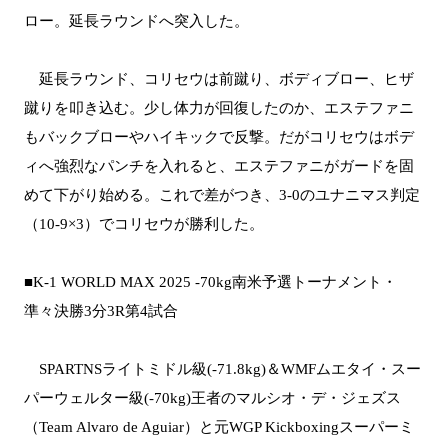
ロー。延長ラウンドへ突入した。
延長ラウンド、コリセウは前蹴り、ボディブロー、ヒザ
蹴りを叩き込む。少し体力が回復したのか、エステファニ
もバックブローやハイキックで反撃。だがコリセウはボデ
ィへ強烈なパンチを入れると、エステファニがガードを固
めて下がり始める。これで差がつき、3-0のユナニマス判定
（10-9×3）でコリセウが勝利した。
■K-1 WORLD MAX 2025 -70kg南米予選トーナメント・
準々決勝3分3R第4試合
SPARTNSライトミドル級(-71.8kg)＆WMFムエタイ・スー
パーウェルター級(-70kg)王者のマルシオ・デ・ジェズス
（Team Alvaro de Aguiar）と元WGP Kickboxingスーパーミ