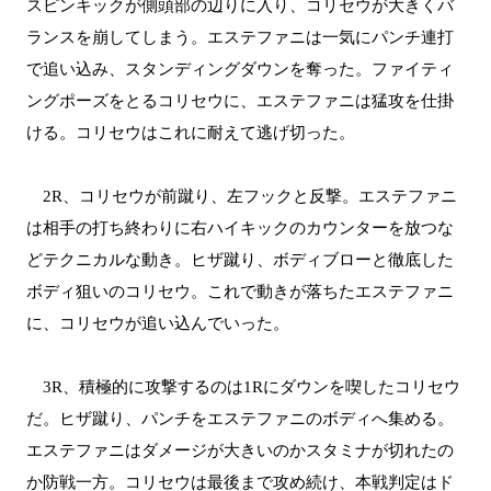
スピンキックが側頭部の辺りに入り、コリセウが大きくバ
ランスを崩してしまう。エステファニは一気にパンチ連打
で追い込み、スタンディングダウンを奪った。ファイティ
ングポーズをとるコリセウに、エステファニは猛攻を仕掛
ける。コリセウはこれに耐えて逃げ切った。
2R、コリセウが前蹴り、左フックと反撃。エステファニ
は相手の打ち終わりに右ハイキックのカウンターを放つな
どテクニカルな動き。ヒザ蹴り、ボディブローと徹底した
ボディ狙いのコリセウ。これで動きが落ちたエステファニ
に、コリセウが追い込んでいった。
3R、積極的に攻撃するのは1Rにダウンを喫したコリセウ
だ。ヒザ蹴り、パンチをエステファニのボディへ集める。
エステファニはダメージが大きいのかスタミナが切れたの
か防戦一方。コリセウは最後まで攻め続け、本戦判定はド