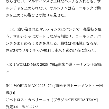
絞らせない。マルティンスは正確なパンチを入れるも、サ
ルシチャを止められない。サルシチャは右ローキックで動
きを止めての飛びヒザ蹴りを見せた。
3R、追い込まれたマルティンスはパンチで一発逆転を狙
う。サルシチャはガードしながら前蹴り、ローキック、パ
ンチをまとめるうまさを見せる。最後は消耗戦となるが、
判定3-0でサルシチャが勝利し南米予選の頂点に立った。
＜K-1 WORLD MAX 2025 -70kg南米予選トーナメント記録
＞
[K-1 WORLD MAX 2025 -70kg南米予選トーナメント・一回
戦(1)]
〇ペトロス・カベリーニョ（ブラジル/TEIXEIRA TEAM）
判定3-0 ※30-27×3