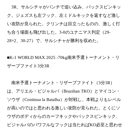
3R、サルシチャがパンチで追い込み、バックスピンキッ
ク。ジェズスも左フック、左ミドルキックを返すなど激し
い攻防が見られた。クリンチは目立ったものの、激しく打
ち合う場面も飛び出した。3-0のユナニマス判定（29-
28×2、30-27）で、サルシチャが勝利を収めた。
■K-1 WORLD MAX 2025 -70kg南米予選トーナメント・リ
ザーブファイト3分3R
南米予選トーナメント・リザーブファイト（3分3R）
は、アリエル・ビジャルバ（Brazilian TKO）とマイコン・
ソウザ（Continua la Batalha）が対戦し、本戦よりもレベル
が高いのではと思われる激しい攻防が見られた。とくにソ
ウザのボディからのカーフキックやバックスピンキック、
ビジャルバのパワフルなフックは当たればKO必至と思わせ