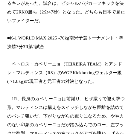
るキレがあった。試合は、ビジャルバがカーフキックを決
めて2RKO勝ち（2分47秒）となった。どちらも日本で見た
いファイターだ。
■K-1 WORLD MAX 2025 -70kg南米予選トーナメント・準
決勝3分3R第1試合
ペトロス・カベリーニョ（TEIXEIRA TEAM）とアンド
レ・マルティンス（R8）のWGP Kickboxingウェルター級
(-71.8kg)の現王者と元王者の対決となった。
1R、長身のカベリーニョは前蹴り、ヒザ蹴りで迎え撃つ
形。マルティンスは構えをスイッチしながら距離を詰めて
のパンチ狙いだ。下がりながらの蹴りになるため、やや力
のない印象のカベリーニョだが踏み込んでのロー、左フッ
クは強烈。マルティンスの左フックがアゴを跳ね上げるシ