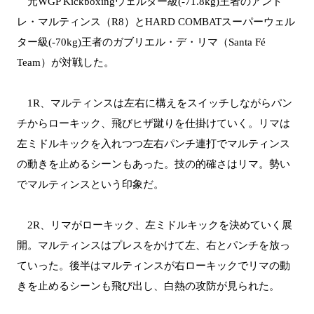
元WGP Kickboxingウェルター級(-71.8kg)王者のアンド
レ・マルティンス（R8）とHARD COMBATスーパーウェル
ター級(-70kg)王者のガブリエル・デ・リマ（Santa Fé
Team）が対戦した。
1R、マルティンスは左右に構えをスイッチしながらパン
チからローキック、飛びヒザ蹴りを仕掛けていく。リマは
左ミドルキックを入れつつ左右パンチ連打でマルティンス
の動きを止めるシーンもあった。技の的確さはリマ。勢い
でマルティンスという印象だ。
2R、リマがローキック、左ミドルキックを決めていく展
開。マルティンスはプレスをかけて左、右とパンチを放っ
ていった。後半はマルティンスが右ローキックでリマの動
きを止めるシーンも飛び出し、白熱の攻防が見られた。