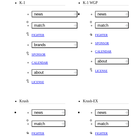
K-1
K-1 WGP
news
news
match
match
FIGHTER
FIGHTER
SPONSOR
brands
CALENDAR
SPONSOR
about
CALENDAR
LICENSE
about
LICENSE
Krush
Krush-EX
news
news
match
match
FIGHTER
FIGHTER