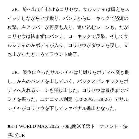
2R、前へ出て仕掛けるコリセウ。サルシチャは構えをス
イッチしながらヒザ蹴り、パンチからローキックで怒涛の
攻撃。左アッパーが何度も入り、追い込むシーンも。だが
コリセウは怯まずにパンチ、ローキックで反撃。そしてサ
ルシチャの左ボディが入り、コリセウがダウンを喫し、立
ち上がったところでラウンド終了。
3R、優位に立ったサルシチャは前蹴りをボディへ突き刺
し、左右のパンチを出していく。バックスピンキックをボ
ディへ入れるシーンも飛び出した。コリセウは最後までパ
ンチを振った。ユナニマス判定（30-26×2、29-26）でサル
シチャがコリセウを下してファイナル進出となった。
■K-1 WORLD MAX 2025 -70kg南米予選トーナメント・決
勝3分3R