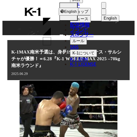
選手
NEWS
K-
ショップ
English
1
English
ニュース
配信情報
日本語
ブランド
スポンサー
ニュース
English
ルール
SNS
한국어
K-1MAX南米予選は、身長191cmのジョナス・サルシ
K-1
について
K-1 GYM
チャが優勝！＝6.28『K-1 WORLD MAX 2025 –70kg
中文（简体
K-1 LICENSE
南米ラウンド』
中文（繁體
2025.06.29
ไทย
العربية