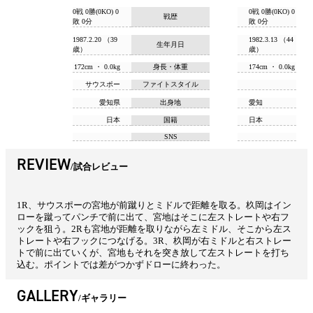
0戦 0勝(0KO) 0
0戦 0勝(0KO) 0
戦歴
敗 0分
敗 0分
1987.2.20 （39
1982.3.13 （44
生年月日
歳）
歳）
172cm ・ 0.0kg
身長・体重
174cm ・ 0.0kg
サウスポー
ファイトスタイル
愛知県
出身地
愛知
日本
国籍
日本
SNS
REVIEW
試合レビュー
1R、サウスポーの宮地が前蹴りとミドルで距離を取る。杦岡はイン
ローを蹴ってパンチで前に出て、宮地はそこに左ストレートや右フ
ックを狙う。2Rも宮地が距離を取りながら左ミドル、そこから左ス
トレートや右フックにつなげる。3R、杦岡が右ミドルと右ストレー
トで前に出ていくが、宮地もそれを突き放して左ストレートを打ち
込む。ポイントでは差がつかずドローに終わった。
GALLERY
ギャラリー