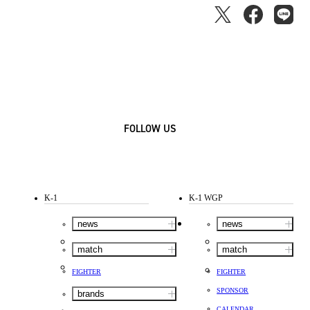
FOLLOW US
K-1
K-1 WGP
news
news
match
match
FIGHTER
FIGHTER
SPONSOR
brands
CALENDAR