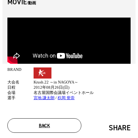
MOVIE
動画
BRAND
試
合
大会名
Krush.22 ～in NAGOYA～
情
日程
2012年08月26日(日)
報
会場
名古屋国際会議場イベントホール
選手
宮地 謙太朗
/
杦岡 誉崇
BACK
SHARE