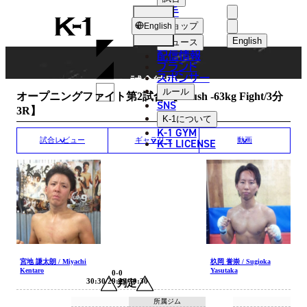
選手
MATCH RESULT
K-
ショップ
English
1
English
ニュース
配信情報
日本語
ブランド
スポンサー
試合結果
English
ルール
オープニングファイト第2試合 【Krush -63kg Fight/3分
SNS
3R】
한국어
K-1
について
K-1 GYM
中文（简体
K-1 LICENSE
試合レビュー
ギャラリー
動画
中文（繁體
ไทย
العربية
宮地 謙太朗 / Miyachi
杦岡 誉崇 / Sugioka
Kentaro
Yasutaka
0-0
30:30/29:29/30:30
判定
所属ジム