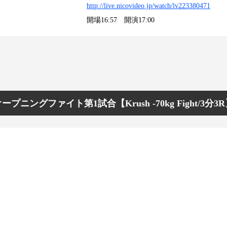
http://live.nicovideo.jp/watch/lv223380471
開場16:57 開演17:00
ープニングファイト第1試合【Krush -70kg Fight/3分3