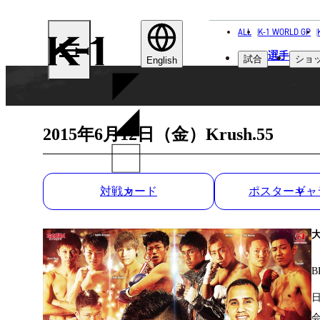
ALL
K-1 WORLD GP
K-
選手
試合
ショ
1
English
2015年6月12日（金）Krush.55
対戦カード
ポスターギャ
B