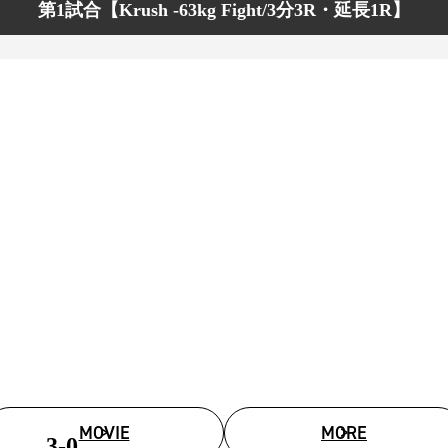
第1試合【Krush -63kg Fight/3分3R・延長1R】
MOVIE
MORE
3-0