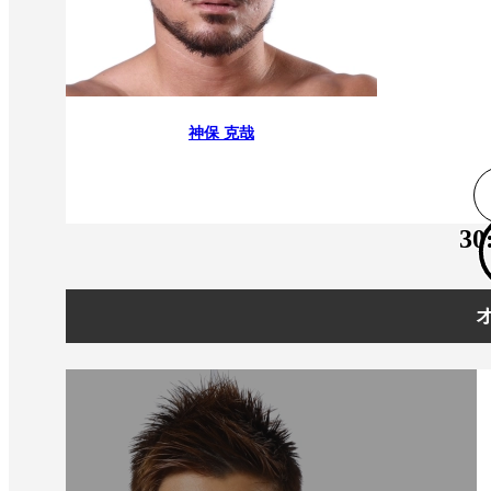
神保 克哉
30
オ