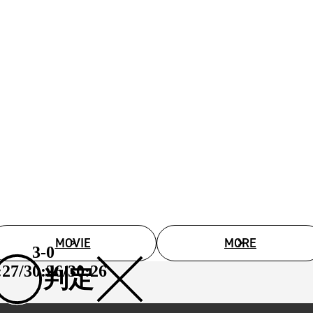
試合日程
試合結果
チケット
グッズ
全て
イベント
トピックス
メディア
チケット・グッズ
読みもの
コラム
MOVIE
MORE
3-0
:27/30:26/30:26
判定