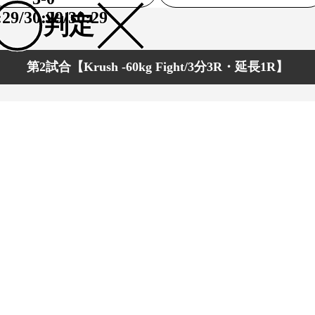
:29/30:29/30:29
判定
第2試合【Krush -60kg Fight/3分3R・延長1R】