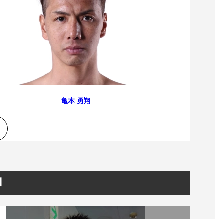
）
Facebook(JP)
チケッ
X(En)
）
Instagram(EN)
ポスタ
Youtube(EN)
Podcast(EN)
真）
weibo(CH)
画）
Official site(EN)
-1ジ
ァンクラ
K-1
の理念
K-1
とは
K-1 WGP
とは
亀本 勇翔
Krush
とは
Krush-EX
とは
K-1
アマチュアとは
公式ルー
K-
甲子園・カレッジ
1
とは
ルール
K-1 AWARDS
とは
公式ルー
■ ガールズ
ガールズ一
アルー
覧
K-
ガール
カレッジ
R】
1
ズ
Krush
ガー
ルズ