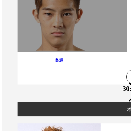
良輝
30
オ