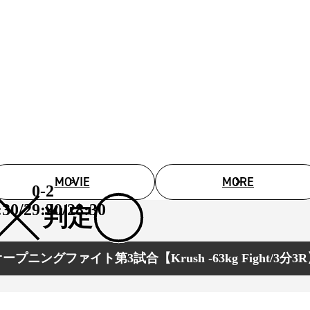
1.SHOP
ズ
K-
（
1.SHOP
ト
ギャラリー（
ー）
ギャラリー（写
ギャラリー（動
K-1
（K
GYM
ム）
K-
（フ
1.CLUB
ブ）
K-1 WGP
MOVIE
MORE
0-2
ル
Krush公式
:30/29:30/28:30
判定
Krush-EX
ル
K-1アマチュ
ル
K-1甲子園・
ープニングファイト第3試合【Krush -63kg Fight/3分3
ルール