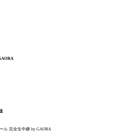
AORA
送
ル 完全生中継 by GAORA