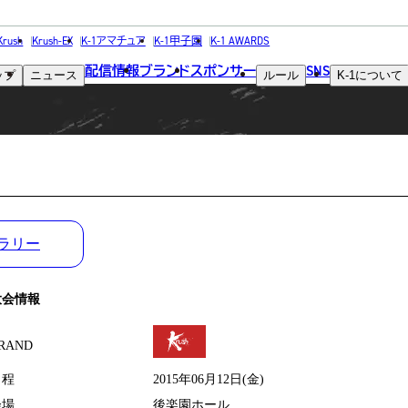
MATCH RESULT
Krush
Krush-EX
K-1アマチュア
K-1甲子園
K-1 AWARDS
配信情報
ブランド
スポンサー
SNS
ップ
ニュース
ルール
K-1
について
試合結果
ラリー
大会情報
RAND
日程
2015年06月12日(金)
会場
後楽園ホール