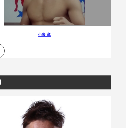
小泉 竜
R】
一覧
X(JP)
X(Krush)
X(アマチュア大会)
ア
Instagram(JP)
カレッジ
TikTok(JP)
DS
LINE(JP)
（グッ
Youtube(JP)