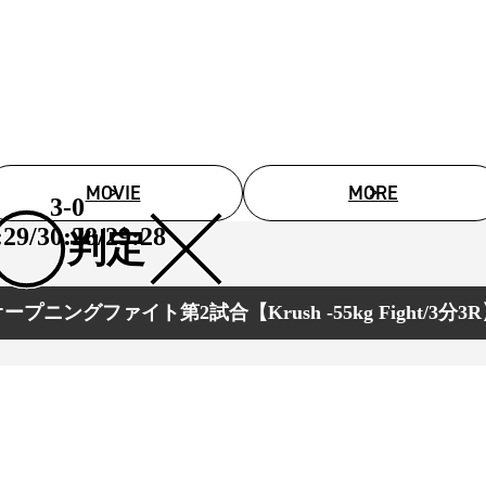
MOVIE
MORE
3-0
:29/30:28/29:28
判定
ープニングファイト第2試合【Krush -55kg Fight/3分3
総合トップ
K-1 WGP
Krush
Krush-EX
K-1
アマチュ
K-1
甲子園・
K-1 AWAR
K-