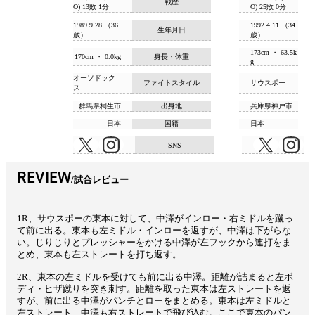
戦歴
O) 13敗 1分
O) 25敗 0分
1989.9.28 （36
1992.4.11 （34
生年月日
歳）
歳）
173cm ・ 63.5k
170cm ・ 0.0kg
身長・体重
g
オーソドック
ファイトスタイル
サウスポー
ス
群馬県桐生市
出身地
兵庫県神戸市
日本
国籍
日本
SNS
REVIEW
試合レビュー
1R、サウスポーの東本に対して、中澤がインロー・右ミドルを蹴っ
て前に出る。東本も左ミドル・インローを返すが、中澤は下がらな
い。じりじりとプレッシャーをかける中澤が左フックから連打をま
とめ、東本も左ストレートを打ち返す。
2R、東本の左ミドルを受けても前に出る中澤。距離が詰まると左ボ
ディ・ヒザ蹴りを突き刺す。距離を取った東本は左ストレートを返
すが、前に出る中澤がパンチとローをまとめる。東本は左ミドルと
左ストレート、中澤も右ストレートで飛び込む。ここで東本のパン