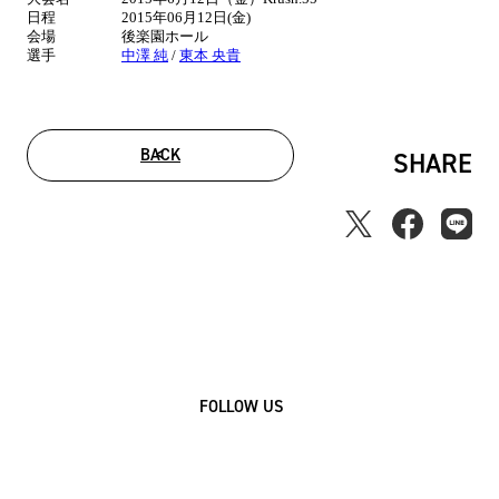
情
日程
2015年06月12日(金)
報
会場
後楽園ホール
選手
中澤 純
/
東本 央貴
BACK
SHARE
FOLLOW US