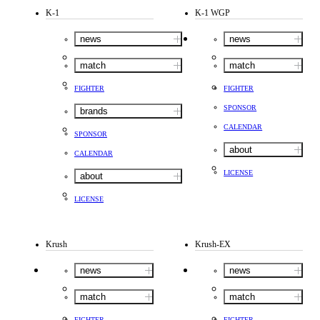
K-1
K-1 WGP
news
news
match
match
FIGHTER
FIGHTER
SPONSOR
brands
CALENDAR
SPONSOR
about
CALENDAR
LICENSE
about
LICENSE
Krush
Krush-EX
news
news
match
match
FIGHTER
FIGHTER