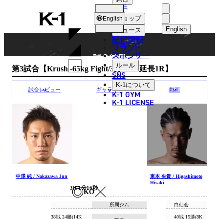
選手
MATCH RESULT
K-
ショップ
English
1
English
ニュース
配信情報
日本語
ブランド
スポンサー
試合結果
English
ルール
第3試合【Krush -65kg Fight/3分3R・延長1R】
SNS
한국어
K-1
について
試合レビュー
ギャラリー
動画
K-1 GYM
中文（简体
K-1 LICENSE
中文（繁體
ไทย
العربية
中澤 純 / Nakazawa Jun
東本 央貴 / Higashimoto
Hisaki
3R 1分16秒
KO
所属ジム
白仙会
38戦 24勝(14K
40戦 15勝(8K