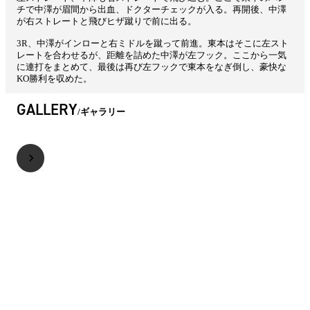
チで中澤が眉間から出血、ドクターチェックが入る。再開後、中澤
が右ストレートと飛びヒザ蹴りで前に出る。
3R、中澤がインローと右ミドルを蹴って前進。東本はそこに左スト
レートを合わせるが、距離を詰めた中澤が左フック。ここから一気
に連打をまとめて、最後は再び左フックで東本をなぎ倒し、豪快な
KO勝利を収めた。
GALLERY
ギャラリー