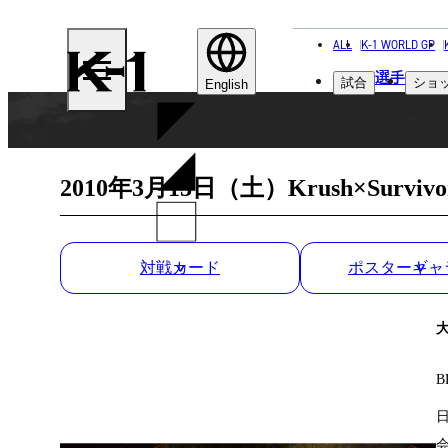
ALL
K-1 WORLD GP
K-
選手
試合
ショ
1
English
2010年3月13日（土）Krush×Survivo
対戦カード
ポスターギャ
B