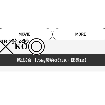
1.SHOP
ズ
K-
（
1.SHOP
ト
ギャラリー（
ー）
ギャラリー（写
ギャラリー（動
K-1
（K
GYM
ム）
MOVIE
MORE
K-
（フ
1.CLUB
ブ）
1R 2分58秒
KO
第1試合 【75kg契約/3分3R・延長1R】
K-1 WGP
ル
Krush公式
Krush-EX
ル
K-1アマチュ
ル
K-1甲子園・
ルール