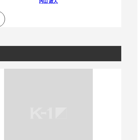
内山 政人
一覧
X(JP)
X(Krush)
X(アマチュア大会)
ア
Instagram(JP)
カレッジ
TikTok(JP)
DS
LINE(JP)
（グッ
Youtube(JP)