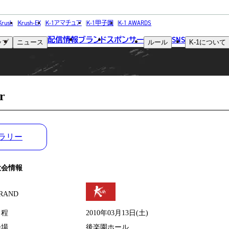
MATCH RESULT
Krush
Krush-EX
K-1アマチュア
K-1甲子園
K-1 AWARDS
配信情報
ブランド
スポンサー
SNS
ップ
ニュース
ルール
K-1
について
試合結果
r
ラリー
大会情報
RAND
日程
2010年03月13日(土)
会場
後楽園ホール