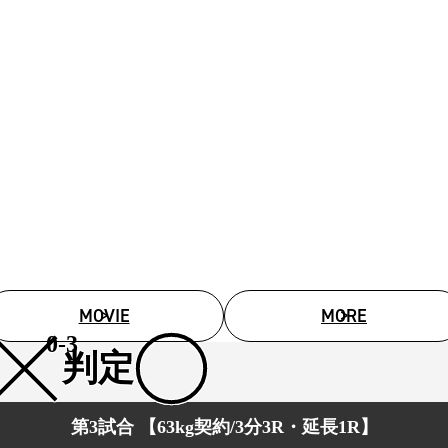
MOVIE
MORE
0-3
判定
第3試合 【63kg契約/3分3R・延長1R】