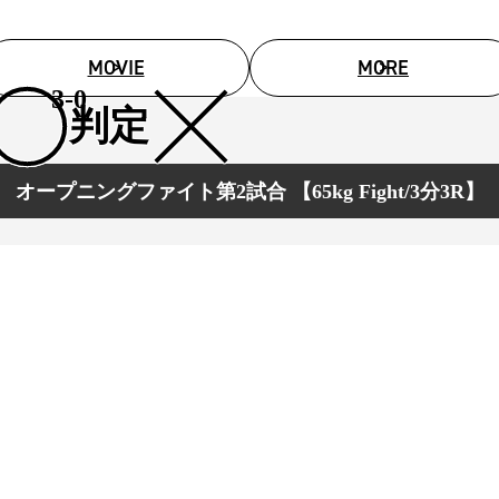
MOVIE
MORE
3-0
判定
オープニングファイト第2試合 【65kg Fight/3分3R】
総合トップ
K-1 WGP
Krush
Krush-EX
K-1
アマチュ
K-1
甲子園・
K-1 AWAR
K-