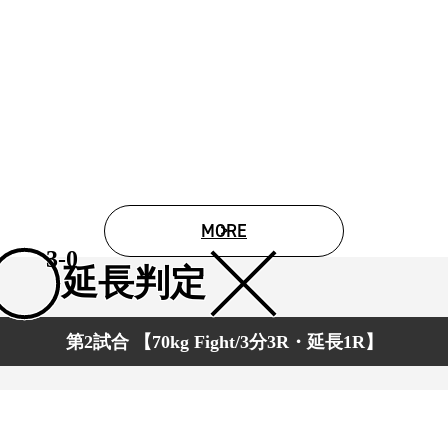
試合日程
試合結果
チケット
グッズ
全て
イベント
MORE
トピックス
メディア
3-0
チケット・グッズ
延長判定
読みもの
コラム
第2試合 【70kg Fight/3分3R・延長1R】