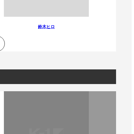
）
Facebook(JP)
チケッ
X(En)
）
Instagram(EN)
ポスタ
Youtube(EN)
Podcast(EN)
真）
weibo(CH)
鈴木ヒロ
画）
Official site(EN)
-1ジ
ァンクラ
K-1
の理念
K-1
とは
K-1 WGP
とは
Krush
とは
Krush-EX
とは
K-1
アマチュアとは
公式ルー
K-
甲子園・カレッジ
1
とは
ルール
K-1 AWARDS
とは
公式ルー
■ ガールズ
ガールズ一
アルー
覧
K-
ガール
カレッジ
1
ズ
Krush
ガー
ルズ