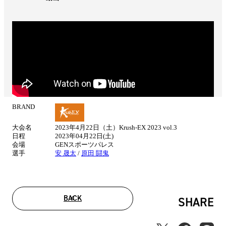
BRAND
試
合
大会名
2023年4月22日（土）Krush-EX 2023 vol.3
情
日程
2023年04月22日(土)
報
会場
GENスポーツパレス
選手
安 晟太
/
原田 闘鬼
BACK
SHARE