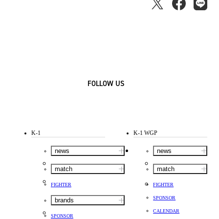
FOLLOW US
K-1
K-1 WGP
news
news
match
match
FIGHTER
FIGHTER
SPONSOR
brands
CALENDAR
SPONSOR