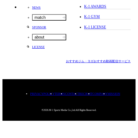
K-1 AWARDS
NEWS
K-1 GYM
match
K-1 LICENSE
SPONSOR
about
LICENSE
おすすめジム・ヨガ
おすすめ動画配信サービス
PRIVACYPOLICY
TERMS
CONTACT
RECRUIT
COMPANY
MISSION
©2026.M-1 Sports Media Co.,Ltd.All Rights Reserved.