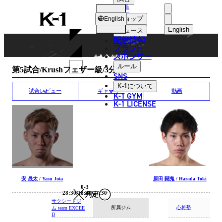
選手
MATCH RESULT
K-
ショップ
English
1
English
ニュース
配信情報
日本語
ブランド
スポンサー
試合結果
English
ルール
第5試合/Krushフェザー級/3分3R
SNS
한국어
K-1
について
試合レビュー
ギャラリー
動画
K-1 GYM
中文（简体
K-1 LICENSE
中文（繁體
ไทย
العربية
安 晟太 / Yasu Jota
原田 闘鬼 / Harada Toki
0-3
28:30/28:30/27:30
判定
サクシードジ
所属ジム
心将塾
ム team EXCEE
D