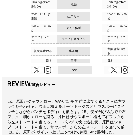
12戦 3勝(2KO)
10戦 7勝(3KO)
戦歴
9敗 0分
3敗 0分
2000.12.17 （2
2006.2.10 （20
生年月日
5歳）
歳）
170cm ・ 60.0k
170cm ・ 62.5k
身長・体重
g
g
オーソドック
オーソドック
ファイトスタイル
ス
ス
大阪府富田林
茨城県水戸市
出身地
市
日本
国籍
日本
SNS
REVIEW
試合レビュー
1R、原田がジャブとロー。安がパンチで前に出てくるところに左フ
ックを合わせる。原田は構えをオーソドックスとサウスポーにスイ
ッチしながらパンチをボディにも散らす。2R、安が飛び込んでの左
フック、細かくローを蹴る。原田はサウスポーに構えて右フックか
ら左ストレートを当てる。3R、パンチで突っ込む安。原田はジャ
ブ・ストレートを当て、サウスポーからの左ストレートを当てて前
に出る。原田が2ポイント差以上をつけて判定3-0で勝利した。