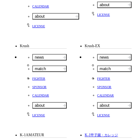
about
CALENDAR
LICENSE
about
LICENSE
Krush
Krush-EX
news
news
match
match
FIGHTER
FIGHTER
SPONSOR
SPONSOR
CALENDAR
CALENDAR
about
about
LICENSE
LICENSE
K-1AMATEUR
K-1
甲子園・カレッジ