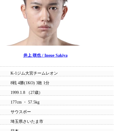
井上 咲也 / Inoue Sakiya
K-1ジム大宮チームレオン
8戦 4勝(1KO) 3敗 1分
1999.1.8 （27歳）
177cm ・ 57.5kg
サウスポー
埼玉県さいたま市