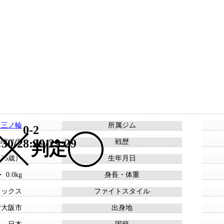
ス三ノ輪
所属ジム
0-2
:30/28:29/29:29
 3敗 1分
戦歴
判定
 （35歳）
生年月日
・ 0.0kg
身長・体重
ドックス
ファイトスタイル
府大阪市
出身地