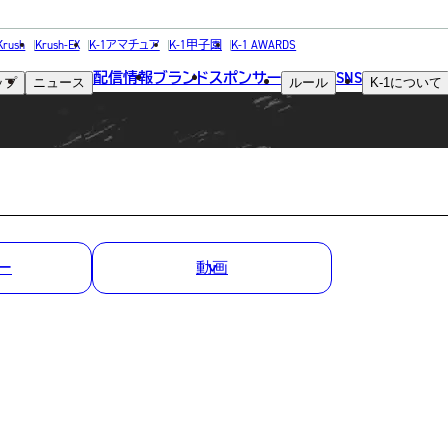
MATCH RESULT
Krush
Krush-EX
K-1アマチュア
K-1甲子園
K-1 AWARDS
配信情報
ブランド
スポンサー
SNS
ップ
ニュース
ルール
K-1
について
試合結果
ー
動画