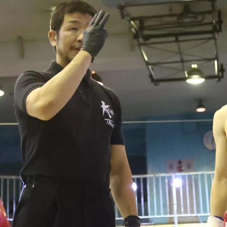
試合日程
試合結果
チケット
グッズ
全て
イベント
トピックス
メディア
チケット・グッズ
読みもの
コラム