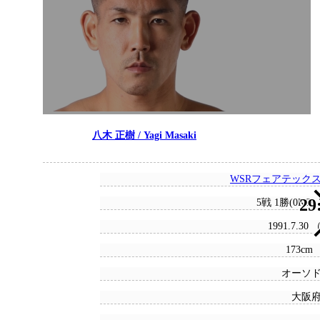
八木 正樹 / Yagi Masaki
WSRフェアテック
29
5戦 1勝(0KO)
1991.7.30
173cm 
オーソ
大阪