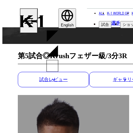
ALL
K-1 WORLD GP
K-
選手
試合
ショ
1
English
第5試合◎Krushフェザー級/3分3R
試合レビュー
ギャラリ