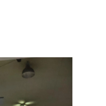
）
Facebook(JP)
チケッ
X(En)
）
Instagram(EN)
ポスタ
Youtube(EN)
Podcast(EN)
真）
weibo(CH)
画）
Official site(EN)
-1ジ
ァンクラ
K-1
の理念
K-1
とは
K-1 WGP
とは
Krush
とは
Krush-EX
とは
K-1
アマチュアとは
公式ルー
K-
甲子園・カレッジ
1
とは
ルール
K-1 AWARDS
とは
公式ルー
■ ガールズ
ガールズ一
アルー
覧
K-
ガール
カレッジ
1
ズ
Krush
ガー
ルズ