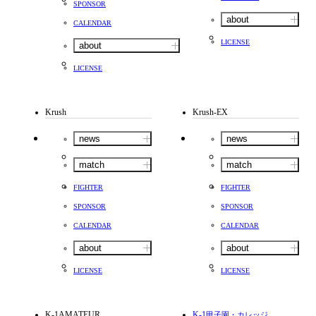
SPONSOR
about
CALENDAR
LICENSE
about
LICENSE
Krush
Krush-EX
news
news
match
match
FIGHTER
FIGHTER
SPONSOR
SPONSOR
CALENDAR
CALENDAR
about
about
LICENSE
LICENSE
K-1AMATEUR
K-1
甲子園・カレッジ