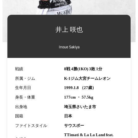
詳
細
井上 咲也
情
報
Inoue Sakiya
戦績
8戦 4勝(1KO) 3敗 1分
所属・ジム
K-1ジム大宮チームレオン
生年月日
1999.1.8 （27歳）
身長・体重
177cm ・ 57.5kg
出身地
埼玉県さいたま市
国籍
日本
ファイトスタイル
サウスポー
TTimati & La La Land feat.