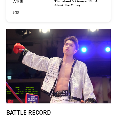
入場曲
Timbaland & Grooya / Not All
About The Money
SNS
BATTLE RECORD