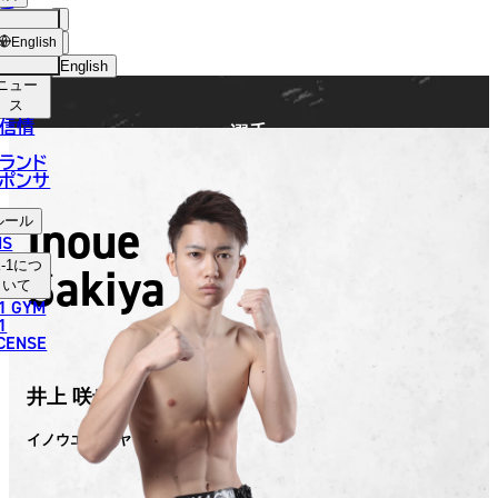
手
FIGHTER
ショッ
English
プ
English
ニュー
日本語
ス
信情
選手
English
ランド
ポンサ
한국어
Inoue
ルール
中文（简体）
NS
Sakiya
-1
につ
中文（繁體）
いて
1 GYM
ไทย
1
ICENSE
العربية
井上 咲也
イノウエ サキヤ