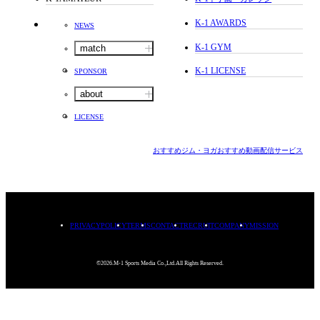
K-1 AWARDS
NEWS
K-1 GYM
match
K-1 LICENSE
SPONSOR
about
LICENSE
おすすめジム・ヨガ
おすすめ動画配信サービス
PRIVACYPOLICY
TERMS
CONTACT
RECRUIT
COMPANY
MISSION
©2026.M-1 Sports Media Co.,Ltd.All Rights Reserved.