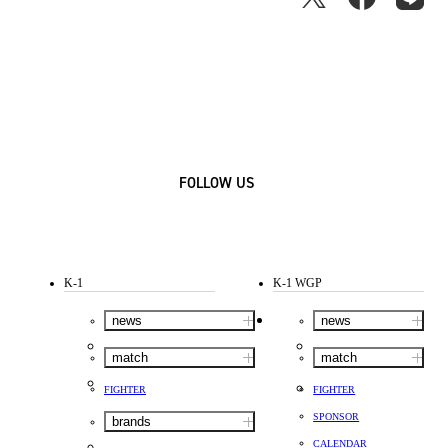
FOLLOW US
K-1
K-1 WGP
news
news
match
match
FIGHTER
FIGHTER
SPONSOR
brands
CALENDAR