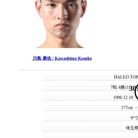
川島 康佑 / Kawashima Kosuke
HALEO TO
30
7戦 4勝(1KO)
1996.12.10
177cm ・
サ
埼玉