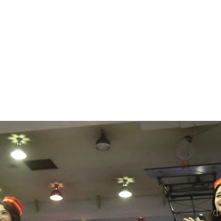
1.SHOP
ズ
K-
（
1.SHOP
ト
ギャラリー（
ー）
ギャラリー（写
ギャラリー（動
K-1
（K
GYM
ム）
K-
（フ
1.CLUB
ブ）
K-1 WGP
ル
Krush公式
Krush-EX
ル
K-1アマチュ
ル
K-1甲子園・
ルール