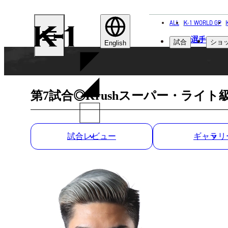
ALL
K-1 WORLD GP
K-
選手
試合
ショ
1
English
第7試合◎Krushスーパー・ライト級
試合レビュー
ギャラリ