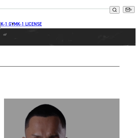
K-1 GYM
K-1 LICENSE