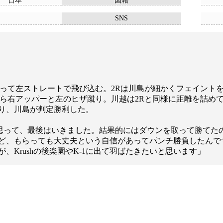
日本
国籍
SNS
って左ストレートで飛び込む。2Rは川島が細かくフェイント
がら右アッパーと左のヒザ蹴り。川越は2Rと同様に距離を詰め
り、川島が判定勝利した。
と思って、最後はいきました。結果的にはダウンを取って勝てた
ど、もらっても大丈夫という自信があってパンチ勝負したんで
Krushの後楽園やK-1に出て羽ばたきたいと思います」