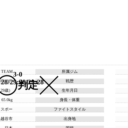
P TEAM
所属ジム
3-0
:28/29:28/29:28
 3敗 0分
戦歴
判定
 （29歳）
生年月日
 65.0kg
身長・体重
ウスポー
ファイトスタイル
県越谷市
出身地