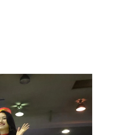
）
Facebook(JP)
チケッ
X(En)
）
Instagram(EN)
ポスタ
Youtube(EN)
Podcast(EN)
真）
weibo(CH)
画）
Official site(EN)
-1ジ
ァンクラ
K-1
の理念
K-1
とは
K-1 WGP
とは
Krush
とは
Krush-EX
とは
K-1
アマチュアとは
公式ルー
K-
甲子園・カレッジ
1
とは
ルール
K-1 AWARDS
とは
公式ルー
■ ガールズ
ガールズ一
アルー
覧
K-
ガール
カレッジ
1
ズ
Krush
ガー
ルズ