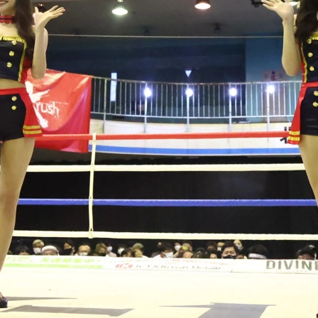
試合日程
試合結果
チケット
グッズ
全て
イベント
トピックス
メディア
チケット・グッズ
読みもの
コラム