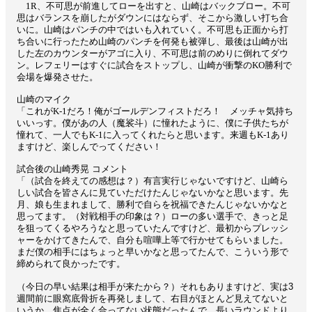
1R、不可思が前進してローを出すと、山崎はバックブロー。不可
思はバランスを崩したがダウンにはならず、そこから激しい打ち合
いに。山崎はパンチの中ではいも入れていく。不可思も正面から打
ち合いに行ったため山崎のパンチを何発も被弾し、最後は山崎が出
した左のカウンターがアゴに入り、不可思は前のめりに倒れてダウ
ン。レフェリーはすぐに試合をストップし、山崎が衝撃のKO勝利で
会場を爆発させた。
山崎のマイク
「これがK-1だろ！俺がゴールデンフィストだろ！ メッチャ気持ち
いいっす。僕があの人（魔裟斗）に憧れたように、僕に子供たちが
憧れて、一人でもK-1に入ってくれたらと思います。来週もK-1あり
ますけど、楽しんでってください！
試合後の山崎秀晃 コメント
「（試合を終えての感想は？）有言実行じゃないですけど、山崎ら
しい試合を皆さんに見ていただけたんじゃないかなと思います。先
月、娘も生まれまして、勝利で自らを祝福できたんじゃないかなと
思ってます。（対戦相手の印象は？）ローの多い選手で、きっと足
を狙ってくるやろうなと思っていたんですけど、最初からプレッシ
ャーをかけてきたんで、自分も喧嘩上等で行かせてもらいました。
まだ僕の相手にはちょっと早いかなと思ってたんで、こういう形で
締められて良かったです。
（今日の早い結果は相手が来たから？）それもありますけど、実は3
週間前に眼窩底骨折を再発しまして、右目がほとんど見えてないと
いうか、焦点が全く合ってない状態だったんで、長いラウンドより