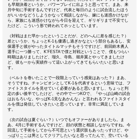
も早期決着というか、パワープレイに出ようと思ってて。まあ、来
月中旬に手術するんですけど、代表と毎日のように試合流したほう
がいいかなどうしようかなって相談しながら、嫁にも迷惑かけなが
ら、家族にも迷惑かけながら今日を迎えて、ギリギリまで不安でし
たけど、こういう形で終われてホッとしています。
（対戦はまだ早かったということだが、どのへんに差を感じた？）
差というか、ちょっとK-1も優遇し過ぎかなという部分もあるし、安
保選手と彼がやったタイトルマッチもそうですけど、前回鈴木勇人
選手に一つ勝って、K’FESTAで僕と対戦ということで、僕もつらい
時期はありましたけど、瑠久、寺島、堀井翼とやってきましたけ
ど、彼も一から実績作って這い上がってきてもらいたいと思いま
す。
（ベルトを巻いたことで一段階上っていう感覚はあった？）まあ、
そうですね。チャンピオンとしてK-1を代表するという意味では、フ
ァイトスタイルを見せていく必要があると思いますし、ちょっと判
定の多い後半でしたけど、その中で一つKOで、『やっぱ山崎の試合
はおもろいな。やっぱK-1見なあかんな』と言われるファイトスタイ
ルを僕は発信していきたいと思っています。非常に満足していま
す。
（次の試合は夏ぐらい？）いつでもオファーがありましたら。ま
あ、4月に手術するんですけど、顔の状態と相談しながらですね。今
回流して手術をしてから不可思という選択肢もあったっすけど、や
っぱりここは男としてクリアしたいなと思ってたんで、空いている