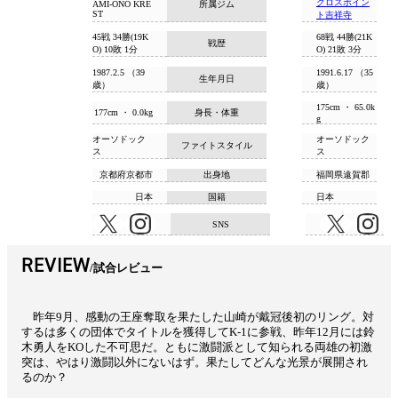
クロスポイン
所属ジム
AMI-ONO KRE
ST
ト吉祥寺
45戦 34勝(19K
68戦 44勝(21K
戦歴
O) 10敗 1分
O) 21敗 3分
1987.2.5 （39
1991.6.17 （35
生年月日
歳）
歳）
175cm ・ 65.0k
177cm ・ 0.0kg
身長・体重
g
オーソドック
オーソドック
ファイトスタイル
ス
ス
京都府京都市
出身地
福岡県遠賀郡
日本
国籍
日本
SNS
REVIEW
試合レビュー
昨年9月、感動の王座奪取を果たした山崎が戴冠後初のリング。対
するは多くの団体でタイトルを獲得してK-1に参戦、昨年12月には鈴
木勇人をKOした不可思だ。ともに激闘派として知られる両雄の初激
突は、やはり激闘以外にないはず。果たしてどんな光景が展開され
るのか？