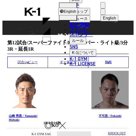
選手
MATCH RESULT
K-
ショップ
English
1
English
ニュース
配信情報
日本語
ブランド
スポンサー
試合結果
English
ルール
第12試合/スーパーファイト/K-1スーパー・ライト級/3分
SNS
3R・延長1R
한국어
K-1
について
K-1 GYM
中文（简体
K-1 LICENSE
試合レビュー
ギャラリー
動画
中文（繁體
ไทย
العربية
山崎 秀晃 / Yamazaki
不可思 / Fukashi
Hideaki
1R 1分10秒
KO
KNOCK OUT
K-1 GYM SAG