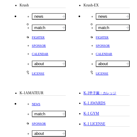
Krush
Krush-EX
news
news
match
match
FIGHTER
FIGHTER
SPONSOR
SPONSOR
CALENDAR
CALENDAR
about
about
LICENSE
LICENSE
K-1AMATEUR
K-1
甲子園・カレッジ
K-1 AWARDS
NEWS
K-1 GYM
match
K-1 LICENSE
SPONSOR
about