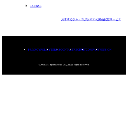
LICENSE
おすすめジム・ヨガ
おすすめ動画配信サービス
PRIVACYPOLICY
TERMS
CONTACT
RECRUIT
COMPANY
MISSION
©2026.M-1 Sports Media Co.,Ltd.All Rights Reserved.