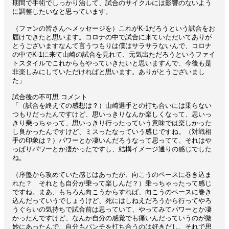
期間で手術でしっかり治して、試合のサイクルには影響のないよう
に調整したいなと思っています。
（ファンの皆さんへメッセージを）これがK-1だろうという試合をお
届けできたと思います。コロナの中で試合に来ていただいてありが
とうございますなんて言うつもりは僕はサラサラないんで、コロナ
の中でK-1に来て山崎の試合を見れて、元気出ただろうというファイ
トスタイルでこれからもやっていきたいと思いますんで、今後も是
非楽しみにしていただければと思います。ありがとうございまし
た」
試合後の不可思 コメント
「（試合を終えての感想は？）山崎選手との打ち合いには乗らない
つもりだったんですけど、思いっきりなんか楽しくなって、思いっ
きり乗っちゃって、思いっきり行ったっていう意味では楽しかった
し良かったんですけど、ミスったなっていう感じですね。（対戦相
手の印象は？）パワーとか凄いんだろうなって思ってて、それはや
っぱりパワーとか凄かったですし、結構イメージ通りの感じでした
ね。
（序盤から攻めていた感じはあったが、向こうのペースに巻き込ま
れた？ それとも自分が乗って楽しんだ？）乗っちゃったって感じ
ですね。まあ、もちろん向こうからすれば、向こうのペースに巻き
込んだっていうでしょうけど、死にはしねえだろうから行ってやろ
うぐらいの気持ちで試合前は思っていて、やってみてパワーとか凄
かったんですけど、なんか自分の感覚でも痛いんだっていうのが微
妙にあったんで、自分もパンチを打ち合うのは好きだし、それで思