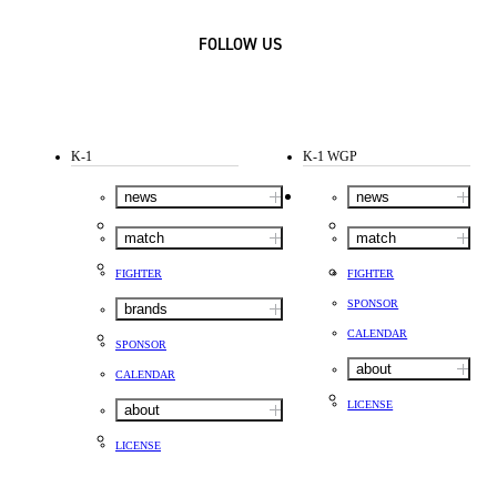
FOLLOW US
K-1
K-1 WGP
news
news
match
match
FIGHTER
FIGHTER
SPONSOR
brands
CALENDAR
SPONSOR
about
CALENDAR
LICENSE
about
LICENSE